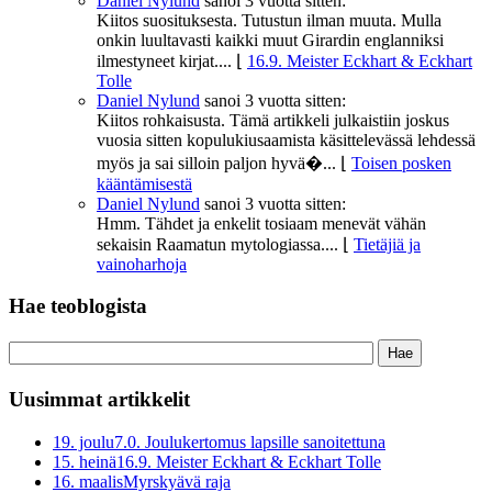
Daniel Nylund
sanoi
3 vuotta sitten:
Kiitos suosituksesta. Tutustun ilman muuta. Mulla
onkin luultavasti kaikki muut Girardin englanniksi
ilmestyneet kirjat....
⌊
16.9. Meister Eckhart & Eckhart
Tolle
Daniel Nylund
sanoi
3 vuotta sitten:
Kiitos rohkaisusta. Tämä artikkeli julkaistiin joskus
vuosia sitten kopulukiusaamista käsittelevässä lehdessä
myös ja sai silloin paljon hyvä�...
⌊
Toisen posken
kääntämisestä
Daniel Nylund
sanoi
3 vuotta sitten:
Hmm. Tähdet ja enkelit tosiaam menevät vähän
sekaisin Raamatun mytologiassa....
⌊
Tietäjiä ja
vainoharhoja
Hae teoblogista
Uusimmat artikkelit
19. joulu
7.0. Joulukertomus lapsille sanoitettuna
15. heinä
16.9. Meister Eckhart & Eckhart Tolle
16. maalis
Myrskyävä raja