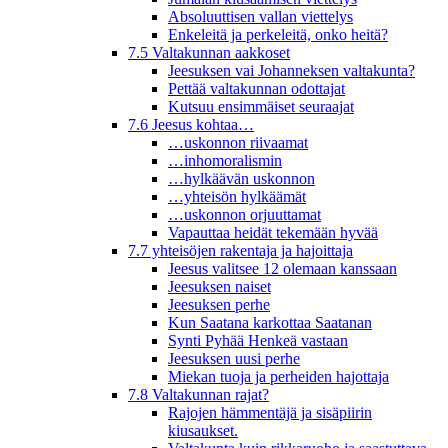
Absoluuttisen vallan viettelys
Enkeleitä ja perkeleitä, onko heitä?
7.5 Valtakunnan aakkoset
Jeesuksen vai Johanneksen valtakunta?
Pettää valtakunnan odottajat
Kutsuu ensimmäiset seuraajat
7.6 Jeesus kohtaa…
…uskonnon riivaamat
…inhomoralismin
…hylkäävän uskonnon
…yhteisön hylkäämät
…uskonnon orjuuttamat
Vapauttaa heidät tekemään hyvää
7.7 yhteisöjen rakentaja ja hajoittaja
Jeesus valitsee 12 olemaan kanssaan
Jeesuksen naiset
Jeesuksen perhe
Kun Saatana karkottaa Saatanan
Synti Pyhää Henkeä vastaan
Jeesuksen uusi perhe
Miekan tuoja ja perheiden hajottaja
7.8 Valtakunnan rajat?
Rajojen hämmentäjä ja sisäpiirin
kiusaukset.