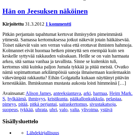
Hän on Jeesuksen näköinen
Kirjoitettu
31.3.2012
1 kommentti
Pitkän perjantain tapahtumat kertovat ihmisyyden pimeimmästä
ytimestä. Samassa kertomuksessa jotkut näkevät jotain häikäisevää.
Toiset näkevät vain sen verran valoa että erottavat ihmisten hahmoja.
Kolmannet eivät huomaa hetken pimeyttä sen enempää kuin sen
keskelle syttyvää rakkauden valoakaan. Heille se on vain harmaata
arkea, sitä samaa vanhaa ja tavallista. Sinne se kuitenkin tuli,
kertomus siitä kuinka paljon Jumala tykkää ja pitää meistä. Ovatko
nämä sopimattoman arkilämpöisiä sanoja ilmaisemaan kuolemaakin
väkevämpää rakkautta? Eihän Golgatalla kukaan näyttänyt pitävän
kenestäkään. Ihmiskunnan mustasta aukosta loisti himmeänä […]
Avainsanat:
Alison James
,
anteeksiantava
,
arki
,
harmaa
,
Heim Mark.
S
,
hylkäämä
,
ihmisyys
,
kristikunta
,
pääkallonkukkula
,
pelastaa
,
pimeys
,
pitää
,
pitkä perjantai
,
sairaskertomus
,
sivustakatsoja
,
suopeus
,
tykkää
,
uhrata
,
uhri
,
valo
,
valta
,
ylivoima
,
ystävä
Sisällysluettelo
Lähdekirjallisuus