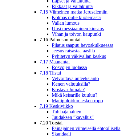
Lapset ja valtakunta
Rikkaat ja valtakunta
7.15 Viimeinen matka Jerusalemiin
Kolmas puhe kuolemasta
Vallan lumous
Uusi messiaaninen kiusaus
Vihan ja toivon kaupunki
7.16 Palmusunnuntai
Pilatus saapuu hevoskulkueessa
Jeesus ratsastaa aasilla
Pyhitetyn väkivallan keskus
7.17 Maanantai
Rosvojen luolassa
7.18 Tiistai
Velvoittava anteeksianto
Kenen valtuuksilla?
Kostava Jumala?
Mikä keisarille kuuluu?
Manipuloidun lesken ropo
7.19 Keskiviikko
Tuhlaajanainen
Juudaksen ”kavallus”
7.20 Torstai
Painajainen viimeisellä ehtoollisella
Skandaali