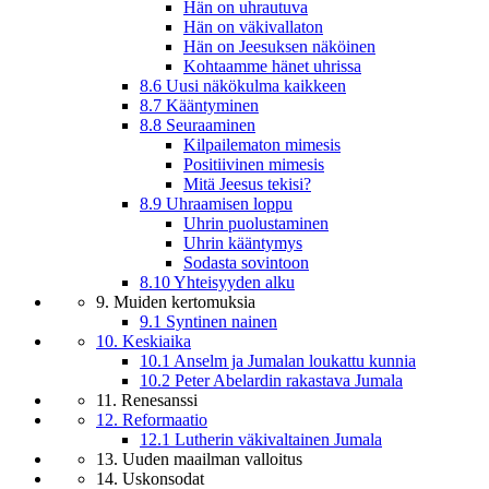
Hän on uhrautuva
Hän on väkivallaton
Hän on Jeesuksen näköinen
Kohtaamme hänet uhrissa
8.6 Uusi näkökulma kaikkeen
8.7 Kääntyminen
8.8 Seuraaminen
Kilpailematon mimesis
Positiivinen mimesis
Mitä Jeesus tekisi?
8.9 Uhraamisen loppu
Uhrin puolustaminen
Uhrin kääntymys
Sodasta sovintoon
8.10 Yhteisyyden alku
9. Muiden kertomuksia
9.1 Syntinen nainen
10. Keskiaika
10.1 Anselm ja Jumalan loukattu kunnia
10.2 Peter Abelardin rakastava Jumala
11. Renesanssi
12. Reformaatio
12.1 Lutherin väkivaltainen Jumala
13. Uuden maailman valloitus
14. Uskonsodat