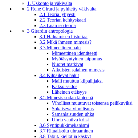
1. Uskonto ja väkivalta
2 René Girard ja pyhitetty väkivalta
2.1 Teoria lyhyesti
2.2 Teorian kehityskaari
2.3 Liian iso teoria
3 Girardin antropologia
3.1 Haluamisen historiaa
3.2 Mikä ihmeen mimesis?
3.3 Mimeettinen halu
Mimeettinen identiteetti
Myötäsyntyinen taipumus
Nuoret matkivat
Aikuisten salainen mimesis
3.4 Kilpailevat halut
Malli muuttuu kilpailijaksi
Kaksoissidos
Läheinen etäisyys
3.5 Mimesis sodan lähteenä
Viholliset muuttuvat toistensa peilikuviksi
Sokaiseva vihollisuus
Samanlaisuuden uhka
Uhria vaativa kriisi
3.6 Syntipukkimekanismi
3.7 Ritualisoitu uhraaminen
3.8 Tabut, kiellot ja käskyt