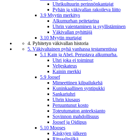
Uhrikultuurin perinnönkantajat
Pyhän ja väkivallan rakoileva liitto
3.9 Myytin merkitys
Alkumurhan peitetarina
Uhrin vaientaminen ja syyllistäminen
Väkivallan pyhittäjä
3.10 Myytin murtajat
4. Pyhitetyn väkivallan historia
5. Väkivaltainen pyhä vanhassa testamentissa
5.1 Kain ja Abel. Perustava alkumurha.
Uhri joka ei toiminut
Veljeskateus
Kainin merkki
5.9 Joosef
Mimeettinen kilpailukehä
Kuninkaallinen syntipukki
Sankariuhri
Uhrin kiusaus
Peruuntunut kosto
Toteutumaton anteeksianto
Sovinnon mahdollisuus
Joosef ja Oidipus
5.10 Mooses
Käskyjen jälkeen
Rituaalinälkä