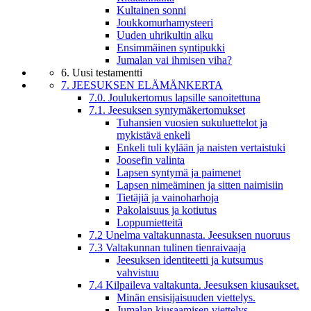
Kultainen sonni
Joukkomurhamysteeri
Uuden uhrikultin alku
Ensimmäinen syntipukki
Jumalan vai ihmisen viha?
6. Uusi testamentti
7. JEESUKSEN ELÄMÄNKERTA
7.0. Joulukertomus lapsille sanoitettuna
7.1. Jeesuksen syntymäkertomukset
Tuhansien vuosien sukuluettelot ja
mykistävä enkeli
Enkeli tuli kylään ja naisten vertaistuki
Joosefin valinta
Lapsen syntymä ja paimenet
Lapsen nimeäminen ja sitten naimisiin
Tietäjiä ja vainoharhoja
Pakolaisuus ja kotiutus
Loppumietteitä
7.2 Unelma valtakunnasta. Jeesuksen nuoruus
7.3 Valtakunnan tulinen tienraivaaja
Jeesuksen identiteetti ja kutsumus
vahvistuu
7.4 Kilpaileva valtakunta. Jeesuksen kiusaukset.
Minän ensisijaisuuden viettelys.
Jumalan kiusaamisen viettelys