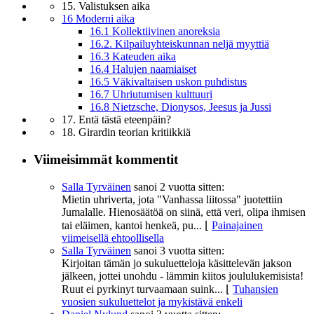
15. Valistuksen aika
16 Moderni aika
16.1 Kollektiivinen anoreksia
16.2. Kilpailuyhteiskunnan neljä myyttiä
16.3 Kateuden aika
16.4 Halujen naamiaiset
16.5 Väkivaltaisen uskon puhdistus
16.7 Uhriutumisen kulttuuri
16.8 Nietzsche, Dionysos, Jeesus ja Jussi
17. Entä tästä eteenpäin?
18. Girardin teorian kritiikkiä
Viimeisimmät kommentit
Salla Tyrväinen
sanoi
2 vuotta sitten:
Mietin uhriverta, jota "Vanhassa liitossa" juotettiin
Jumalalle. Hienosäätöä on siinä, että veri, olipa ihmisen
tai eläimen, kantoi henkeä, pu...
⌊
Painajainen
viimeisellä ehtoollisella
Salla Tyrväinen
sanoi
3 vuotta sitten:
Kirjoitan tämän jo sukuluetteloja käsittelevän jakson
jälkeen, jottei unohdu - lämmin kiitos joululukemisista!
Ruut ei pyrkinyt turvaamaan suink...
⌊
Tuhansien
vuosien sukuluettelot ja mykistävä enkeli