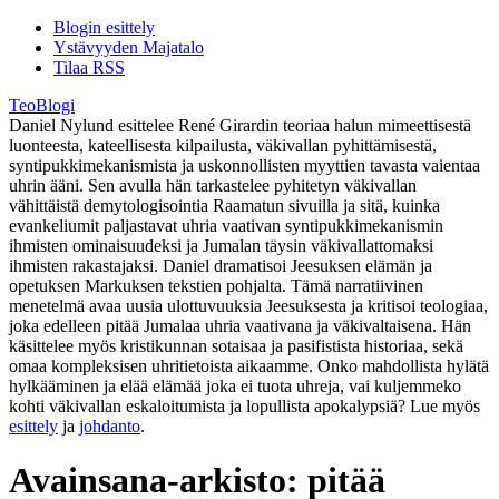
Blogin esittely
Ystävyyden Majatalo
Tilaa RSS
TeoBlogi
Daniel Nylund esittelee René Girardin teoriaa halun mimeettisestä
luonteesta, kateellisesta kilpailusta, väkivallan pyhittämisestä,
syntipukkimekanismista ja uskonnollisten myyttien tavasta vaientaa
uhrin ääni. Sen avulla hän tarkastelee pyhitetyn väkivallan
vähittäistä demytologisointia Raamatun sivuilla ja sitä, kuinka
evankeliumit paljastavat uhria vaativan syntipukkimekanismin
ihmisten ominaisuudeksi ja Jumalan täysin väkivallattomaksi
ihmisten rakastajaksi. Daniel dramatisoi Jeesuksen elämän ja
opetuksen Markuksen tekstien pohjalta. Tämä narratiivinen
menetelmä avaa uusia ulottuvuuksia Jeesuksesta ja kritisoi teologiaa,
joka edelleen pitää Jumalaa uhria vaativana ja väkivaltaisena. Hän
käsittelee myös kristikunnan sotaisaa ja pasifistista historiaa, sekä
omaa kompleksisen uhritietoista aikaamme. Onko mahdollista hylätä
hylkääminen ja elää elämää joka ei tuota uhreja, vai kuljemmeko
kohti väkivallan eskaloitumista ja lopullista apokalypsiä? Lue myös
esittely
ja
johdanto
.
Avainsana-arkisto:
pitää