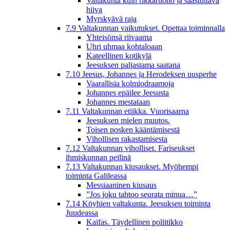
Valtakunta kuin rikkaruoho ja saastuttava
hiiva
Myrskyävä raja
7.9 Valtakunnan vaikutukset. Opettaa toiminnalla
Yhteisönsä riivaama
Uhri uhmaa kohtaloaan
Kateellinen kotikylä
Jeesuksen paljastama saatana
7.10 Jeesus, Johannes ja Herodeksen uusperhe
Vaarallisia kolmiodraamoja
Johannes epäilee Jeesusta
Johannes mestataan
7.11 Valtakunnan etiikka. Vuorisaarna
Jeesuksen mielen muutos.
Toisen posken kääntämisestä
Vihollisen rakastamisesta
7.12 Valtakunnan viholliset. Fariseukset
ihmiskunnan peilinä
7.13 Valtakunnan kiusaukset. Myöhempi
toiminta Galileassa
Messiaaninen kiusaus
”Jos joku tahtoo seurata minua…”
7.14 Köyhien valtakunta. Jeesuksen toiminta
Juudeassa
Kaifas. Täydellinen poliitikko