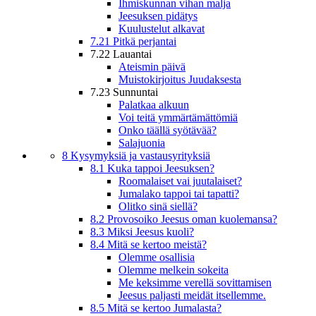
Ihmiskunnan vihan malja
Jeesuksen pidätys
Kuulustelut alkavat
7.21 Pitkä perjantai
7.22 Lauantai
Ateismin päivä
Muistokirjoitus Juudaksesta
7.23 Sunnuntai
Palatkaa alkuun
Voi teitä ymmärtämättömiä
Onko täällä syötävää?
Salajuonia
8 Kysymyksiä ja vastausyrityksiä
8.1 Kuka tappoi Jeesuksen?
Roomalaiset vai juutalaiset?
Jumalako tappoi tai tapatti?
Olitko sinä siellä?
8.2 Provosoiko Jeesus oman kuolemansa?
8.3 Miksi Jeesus kuoli?
8.4 Mitä se kertoo meistä?
Olemme osallisia
Olemme melkein sokeita
Me keksimme verellä sovittamisen
Jeesus paljasti meidät itsellemme.
8.5 Mitä se kertoo Jumalasta?