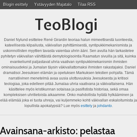
Blogin esittely
Ystävyyden Majatalo
Tilaa RSS
TeoBlogi
Daniel Nylund esittelee René Girardin teoriaa halun mimeettisestä luonteesta,
kateellisesta kilpailusta, väkivallan pyhittämisestä, syntipukkimekanismista ja
uskonnollisten myyttien tavasta vaientaa uhrin ääni. Sen avulla hän tarkastelee
pyhitetyn väkivallan vähittäistä demytologisointia Raamatun sivuilla ja sitä, kuinka
evankeliumit paljastavat uhria vaativan syntipukkimekanismin ihmisten
ominaisuudeksi ja Jumalan täysin väkivallattomaksi ihmisten rakastajaksi. Daniel
dramatisoi Jeesuksen elämän ja opetuksen Markuksen tekstien pohjalta. Tämä
narratiivinen menetelmä avaa uusia ulottuvuuksia Jeesuksesta ja kritisoi
teologiaa, joka edelleen pitää Jumalaa uhria vaativana ja väkivaltaisena. Hän
käsittelee myös kristikunnan sotaisaa ja pasifistista historiaa, sekä omaa
kompleksisen uhritietoista aikaamme. Onko mahdollista hylätä hylkääminen ja
elää elämää joka ei tuota uhreja, vai kuljemmeko kohti väkivallan eskaloitumista ja
lopullista apokalypsiä? Lue myös
esittely
ja
johdanto
.
Avainsana-arkisto:
pelastaa