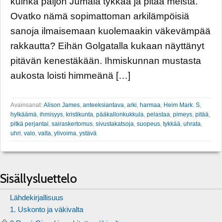
kuinka paljon Jumala tykkää ja pitää meistä.
Ovatko nämä sopimattoman arkilämpöisiä
sanoja ilmaisemaan kuolemaakin väkevämpää
rakkautta? Eihän Golgatalla kukaan näyttänyt
pitävän kenestäkään. Ihmiskunnan mustasta
aukosta loisti himmeänä […]
Avainsanat:
Alison James
,
anteeksiantava
,
arki
,
harmaa
,
Heim Mark. S
,
hylkäämä
,
ihmisyys
,
kristikunta
,
pääkallonkukkula
,
pelastaa
,
pimeys
,
pitää
,
pitkä perjantai
,
sairaskertomus
,
sivustakatsoja
,
suopeus
,
tykkää
,
uhrata
,
uhri
,
valo
,
valta
,
ylivoima
,
ystävä
Sisällysluettelo
Lähdekirjallisuus
1. Uskonto ja väkivalta