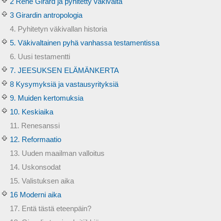
2 René Girard ja pyhitetty väkivalta
3 Girardin antropologia
4. Pyhitetyn väkivallan historia
5. Väkivaltainen pyhä vanhassa testamentissa
6. Uusi testamentti
7. JEESUKSEN ELÄMÄNKERTA
8 Kysymyksiä ja vastausyrityksiä
9. Muiden kertomuksia
10. Keskiaika
11. Renesanssi
12. Reformaatio
13. Uuden maailman valloitus
14. Uskonsodat
15. Valistuksen aika
16 Moderni aika
17. Entä tästä eteenpäin?