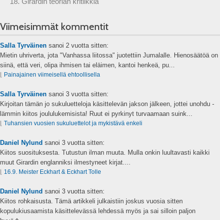
18. Girardin teorian kritiikkiä
Viimeisimmät kommentit
Salla Tyrväinen
sanoi
2 vuotta sitten:
Mietin uhriverta, jota "Vanhassa liitossa" juotettiin Jumalalle. Hienosäätöä on
siinä, että veri, olipa ihmisen tai eläimen, kantoi henkeä, pu...
⌊
Painajainen viimeisellä ehtoollisella
Salla Tyrväinen
sanoi
3 vuotta sitten:
Kirjoitan tämän jo sukuluetteloja käsittelevän jakson jälkeen, jottei unohdu -
lämmin kiitos joululukemisista! Ruut ei pyrkinyt turvaamaan suink...
⌊
Tuhansien vuosien sukuluettelot ja mykistävä enkeli
Daniel Nylund
sanoi
3 vuotta sitten:
Kiitos suosituksesta. Tutustun ilman muuta. Mulla onkin luultavasti kaikki
muut Girardin englanniksi ilmestyneet kirjat....
⌊
16.9. Meister Eckhart & Eckhart Tolle
Daniel Nylund
sanoi
3 vuotta sitten:
Kiitos rohkaisusta. Tämä artikkeli julkaistiin joskus vuosia sitten
kopulukiusaamista käsittelevässä lehdessä myös ja sai silloin paljon