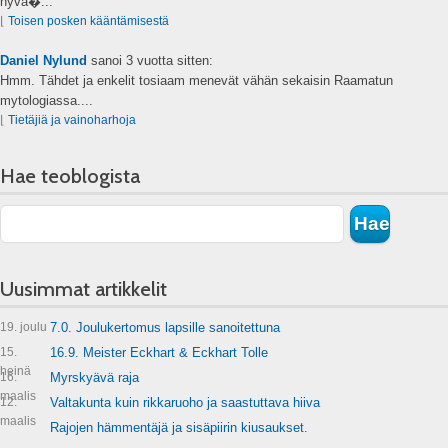
hyvä�...
⌊
Toisen posken kääntämisestä
Daniel Nylund
sanoi
3 vuotta sitten:
Hmm. Tähdet ja enkelit tosiaam menevät vähän sekaisin Raamatun
mytologiassa....
⌊
Tietäjiä ja vainoharhoja
Hae teoblogista
Uusimmat artikkelit
19. joulu
7.0. Joulukertomus lapsille sanoitettuna
15.
16.9. Meister Eckhart & Eckhart Tolle
heinä
16.
Myrskyävä raja
maalis
12.
Valtakunta kuin rikkaruoho ja saastuttava hiiva
maalis
Rajojen hämmentäjä ja sisäpiirin kiusaukset.