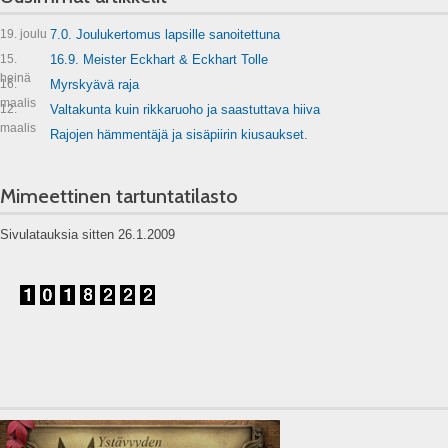
19. joulu
7.0. Joulukertomus lapsille sanoitettuna
15.
16.9. Meister Eckhart & Eckhart Tolle
heinä
16.
Myrskyävä raja
maalis
12.
Valtakunta kuin rikkaruoho ja saastuttava hiiva
maalis
Rajojen hämmentäjä ja sisäpiirin kiusaukset.
Mimeettinen tartuntatilasto
Sivulatauksia sitten 26.1.2009