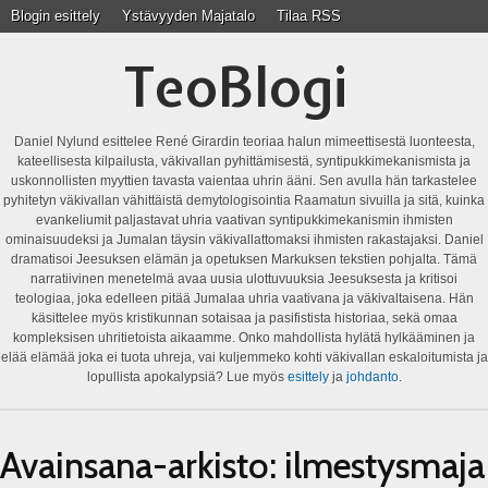
Blogin esittely
Ystävyyden Majatalo
Tilaa RSS
TeoBlogi
Daniel Nylund esittelee René Girardin teoriaa halun mimeettisestä luonteesta,
kateellisesta kilpailusta, väkivallan pyhittämisestä, syntipukkimekanismista ja
uskonnollisten myyttien tavasta vaientaa uhrin ääni. Sen avulla hän tarkastelee
pyhitetyn väkivallan vähittäistä demytologisointia Raamatun sivuilla ja sitä, kuinka
evankeliumit paljastavat uhria vaativan syntipukkimekanismin ihmisten
ominaisuudeksi ja Jumalan täysin väkivallattomaksi ihmisten rakastajaksi. Daniel
dramatisoi Jeesuksen elämän ja opetuksen Markuksen tekstien pohjalta. Tämä
narratiivinen menetelmä avaa uusia ulottuvuuksia Jeesuksesta ja kritisoi
teologiaa, joka edelleen pitää Jumalaa uhria vaativana ja väkivaltaisena. Hän
käsittelee myös kristikunnan sotaisaa ja pasifistista historiaa, sekä omaa
kompleksisen uhritietoista aikaamme. Onko mahdollista hylätä hylkääminen ja
elää elämää joka ei tuota uhreja, vai kuljemmeko kohti väkivallan eskaloitumista ja
lopullista apokalypsiä? Lue myös
esittely
ja
johdanto
.
Avainsana-arkisto:
ilmestysmaja