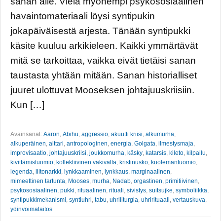
sanan alle. Vielä myöhempi psykososiaalinen
havaintomateriaali löysi syntipukin
jokapäiväisestä arjesta. Tänään syntipukki
käsite kuuluu arkikieleen. Kaikki ymmärtävät
mitä se tarkoittaa, vaikka eivät tietäisi sanan
taustasta yhtään mitään. Sanan historialliset
juuret ulottuvat Mooseksen johtajuuskriisiin.
Kun […]
Avainsanat:
Aaron
,
Abihu
,
aggressio
,
akuutti kriisi
,
alkumurha
,
alkuperäinen
,
alttari
,
antropologinen
,
energia
,
Golgata
,
ilmestysmaja
,
improvisaatio
,
johtajuuskriisi
,
joukkomurha
,
käsky
,
katarsis
,
kileto
,
kilpailu
,
kivittämistuomio
,
kollektiivinen väkivalta
,
kristinusko
,
kuolemantuomio
,
legenda
,
liitonarkki
,
lynkkaaminen
,
lynkkaus
,
marginaalinen
,
mimeettinen tartunta
,
Mooses
,
murha
,
Nadab
,
orgastinen
,
primitiivinen
,
psykososiaalinen
,
pukki
,
rituaalinen
,
rituali
,
sivistys
,
suitsujke
,
symboliikka
,
syntipukkimekanismi
,
syntiuhri
,
tabu
,
uhriliturgia
,
uhrirituaali
,
vertauskuva
,
ydinvoimalaitos