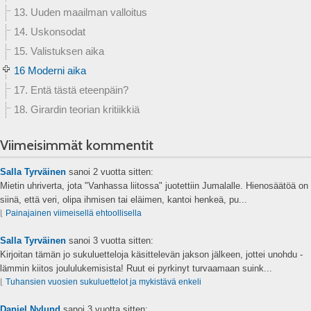
13. Uuden maailman valloitus
14. Uskonsodat
15. Valistuksen aika
16 Moderni aika
17. Entä tästä eteenpäin?
18. Girardin teorian kritiikkiä
Viimeisimmät kommentit
Salla Tyrväinen
sanoi
2 vuotta sitten:
Mietin uhriverta, jota "Vanhassa liitossa" juotettiin Jumalalle. Hienosäätöä on
siinä, että veri, olipa ihmisen tai eläimen, kantoi henkeä, pu...
⌊
Painajainen viimeisellä ehtoollisella
Salla Tyrväinen
sanoi
3 vuotta sitten:
Kirjoitan tämän jo sukuluetteloja käsittelevän jakson jälkeen, jottei unohdu -
lämmin kiitos joululukemisista! Ruut ei pyrkinyt turvaamaan suink...
⌊
Tuhansien vuosien sukuluettelot ja mykistävä enkeli
Daniel Nylund
sanoi
3 vuotta sitten: