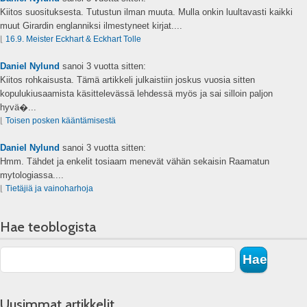
Kiitos suosituksesta. Tutustun ilman muuta. Mulla onkin luultavasti kaikki
muut Girardin englanniksi ilmestyneet kirjat....
⌊
16.9. Meister Eckhart & Eckhart Tolle
Daniel Nylund
sanoi
3 vuotta sitten:
Kiitos rohkaisusta. Tämä artikkeli julkaistiin joskus vuosia sitten
kopulukiusaamista käsittelevässä lehdessä myös ja sai silloin paljon
hyvä�...
⌊
Toisen posken kääntämisestä
Daniel Nylund
sanoi
3 vuotta sitten:
Hmm. Tähdet ja enkelit tosiaam menevät vähän sekaisin Raamatun
mytologiassa....
⌊
Tietäjiä ja vainoharhoja
Hae teoblogista
Uusimmat artikkelit