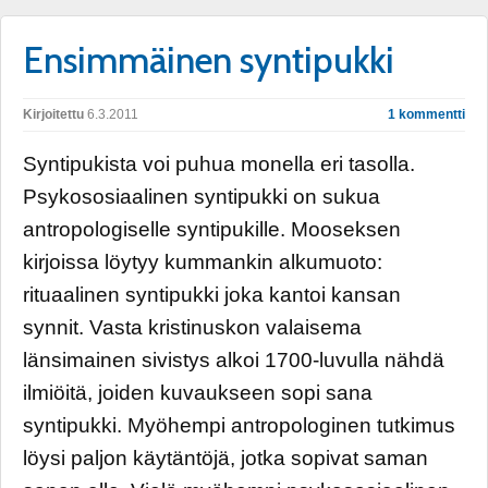
Ensimmäinen syntipukki
Kirjoitettu
6.3.2011
1 kommentti
Syntipukista voi puhua monella eri tasolla.
Psykososiaalinen syntipukki on sukua
antropologiselle syntipukille. Mooseksen
kirjoissa löytyy kummankin alkumuoto:
rituaalinen syntipukki joka kantoi kansan
synnit. Vasta kristinuskon valaisema
länsimainen sivistys alkoi 1700-luvulla nähdä
ilmiöitä, joiden kuvaukseen sopi sana
syntipukki. Myöhempi antropologinen tutkimus
löysi paljon käytäntöjä, jotka sopivat saman