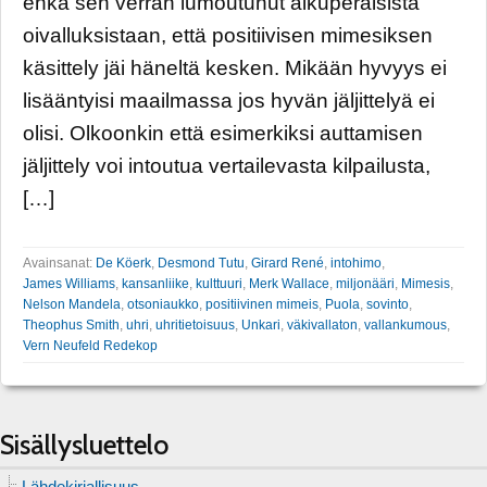
ehkä sen verran lumoutunut alkuperäisistä
oivalluksistaan, että positiivisen mimesiksen
käsittely jäi häneltä kesken. Mikään hyvyys ei
lisääntyisi maailmassa jos hyvän jäljittelyä ei
olisi. Olkoonkin että esimerkiksi auttamisen
jäljittely voi intoutua vertailevasta kilpailusta,
[…]
Avainsanat:
De Köerk
,
Desmond Tutu
,
Girard René
,
intohimo
,
James Williams
,
kansanliike
,
kulttuuri
,
Merk Wallace
,
miljonääri
,
Mimesis
,
Nelson Mandela
,
otsoniaukko
,
positiivinen mimeis
,
Puola
,
sovinto
,
Theophus Smith
,
uhri
,
uhritietoisuus
,
Unkari
,
väkivallaton
,
vallankumous
,
Vern Neufeld Redekop
Sisällysluettelo
Lähdekirjallisuus