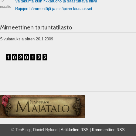
12.
Valtakunta kuin rikkaruoho ja saastuttava hiiva
maalis
Rajojen hämmentäjä ja sisäpiirin kiusaukset.
Mimeettinen tartuntatilasto
Sivulatauksia sitten 26.1.2009
© TeoBlogi, Daniel Nylund |
Artikkelien RSS
|
Kommenttien RSS