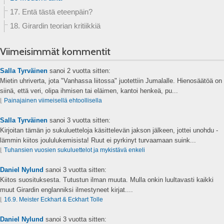
17. Entä tästä eteenpäin?
18. Girardin teorian kritiikkiä
Viimeisimmät kommentit
Salla Tyrväinen
sanoi
2 vuotta sitten:
Mietin uhriverta, jota "Vanhassa liitossa" juotettiin Jumalalle. Hienosäätöä on
siinä, että veri, olipa ihmisen tai eläimen, kantoi henkeä, pu...
⌊
Painajainen viimeisellä ehtoollisella
Salla Tyrväinen
sanoi
3 vuotta sitten:
Kirjoitan tämän jo sukuluetteloja käsittelevän jakson jälkeen, jottei unohdu -
lämmin kiitos joululukemisista! Ruut ei pyrkinyt turvaamaan suink...
⌊
Tuhansien vuosien sukuluettelot ja mykistävä enkeli
Daniel Nylund
sanoi
3 vuotta sitten:
Kiitos suosituksesta. Tutustun ilman muuta. Mulla onkin luultavasti kaikki
muut Girardin englanniksi ilmestyneet kirjat....
⌊
16.9. Meister Eckhart & Eckhart Tolle
Daniel Nylund
sanoi
3 vuotta sitten: