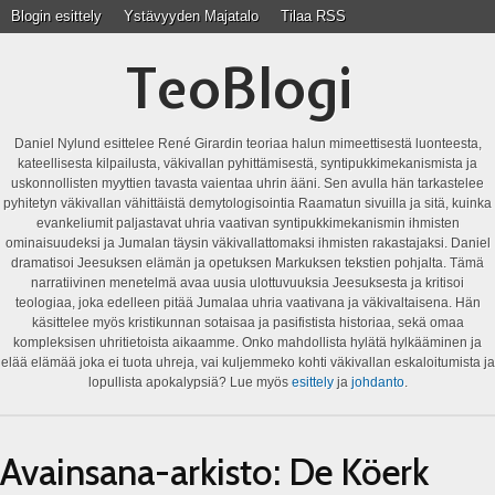
Blogin esittely
Ystävyyden Majatalo
Tilaa RSS
TeoBlogi
Daniel Nylund esittelee René Girardin teoriaa halun mimeettisestä luonteesta,
kateellisesta kilpailusta, väkivallan pyhittämisestä, syntipukkimekanismista ja
uskonnollisten myyttien tavasta vaientaa uhrin ääni. Sen avulla hän tarkastelee
pyhitetyn väkivallan vähittäistä demytologisointia Raamatun sivuilla ja sitä, kuinka
evankeliumit paljastavat uhria vaativan syntipukkimekanismin ihmisten
ominaisuudeksi ja Jumalan täysin väkivallattomaksi ihmisten rakastajaksi. Daniel
dramatisoi Jeesuksen elämän ja opetuksen Markuksen tekstien pohjalta. Tämä
narratiivinen menetelmä avaa uusia ulottuvuuksia Jeesuksesta ja kritisoi
teologiaa, joka edelleen pitää Jumalaa uhria vaativana ja väkivaltaisena. Hän
käsittelee myös kristikunnan sotaisaa ja pasifistista historiaa, sekä omaa
kompleksisen uhritietoista aikaamme. Onko mahdollista hylätä hylkääminen ja
elää elämää joka ei tuota uhreja, vai kuljemmeko kohti väkivallan eskaloitumista ja
lopullista apokalypsiä? Lue myös
esittely
ja
johdanto
.
Avainsana-arkisto:
De Köerk