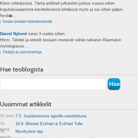
Kiitos rohkaisusta. Tämä artikkeli julkaistiin joskus vuosia sitten
kopulukiusaamista käsittelevässä lehdessä myös ja sai silloin paljon
hyvä�...
⌊
Toisen posken kääntämisestä
Daniel Nylund
sanoi
3 vuotta sitten:
Hmm. Tähdet ja enkelit tosiaam menevät vähän sekaisin Raamatun
mytologiassa....
⌊
Tietäjiä ja vainoharhoja
Hae teoblogista
Uusimmat artikkelit
19. joulu
7.0. Joulukertomus lapsille sanoitettuna
15.
16.9. Meister Eckhart & Eckhart Tolle
heinä
16.
Myrskyävä raja
maalis