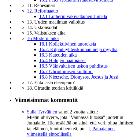
11. Renesanssi
12. Reformaatio
12.1 Lutherin väkivaltainen Jumala
13. Uuden maailman valloitus
14. Uskonsodat
15. Valistuksen aika
16 Moderni aika
16.1 Kollektiivinen anoreksia
16.2. Kilpailuyhteiskunnan neljä myyttiä
16.3 Kateuden aika
16.4 Halujen naamiaiset
16.5 Väkivaltaisen uskon puhdistus
16.7 Uhriutumisen kulttuuri
16.8 Nietzsche, Dionysos, Jeesus ja Jussi
17. Entä tästä eteenpäin?
18. Girardin teorian kritiikkiä
Viimeisimmät kommentit
Salla Tyrväinen
sanoi
2 vuotta sitten:
Mietin uhriverta, jota "Vanhassa liitossa" juotettiin
Jumalalle. Hienosäätöä on siinä, että veri, olipa ihmisen
tai eläimen, kantoi henkeä, pu...
⌊
Painajainen
viimeisellä ehtoollisella