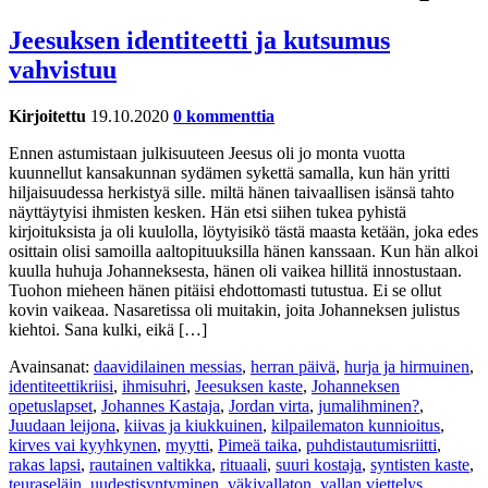
Jeesuksen identiteetti ja kutsumus
vahvistuu
Kirjoitettu
19.10.2020
0 kommenttia
Ennen astumistaan julkisuuteen Jeesus oli jo monta vuotta
kuunnellut kansakunnan sydämen sykettä samalla, kun hän yritti
hiljaisuudessa herkistyä sille. miltä hänen taivaallisen isänsä tahto
näyttäytyisi ihmisten kesken. Hän etsi siihen tukea pyhistä
kirjoituksista ja oli kuulolla, löytyisikö tästä maasta ketään, joka edes
osittain olisi samoilla aaltopituuksilla hänen kanssaan. Kun hän alkoi
kuulla huhuja Johanneksesta, hänen oli vaikea hillitä innostustaan.
Tuohon mieheen hänen pitäisi ehdottomasti tutustua. Ei se ollut
kovin vaikeaa. Nasaretissa oli muitakin, joita Johanneksen julistus
kiehtoi. Sana kulki, eikä […]
Avainsanat:
daavidilainen messias
,
herran päivä
,
hurja ja hirmuinen
,
identiteettikriisi
,
ihmisuhri
,
Jeesuksen kaste
,
Johanneksen
opetuslapset
,
Johannes Kastaja
,
Jordan virta
,
jumalihminen?
,
Juudaan leijona
,
kiivas ja kiukkuinen
,
kilpailematon kunnioitus
,
kirves vai kyyhkynen
,
myytti
,
Pimeä taika
,
puhdistautumisriitti
,
rakas lapsi
,
rautainen valtikka
,
rituaali
,
suuri kostaja
,
syntisten kaste
,
teuraseläin
,
uudestisyntyminen
,
väkivallaton
,
vallan viettelys
,