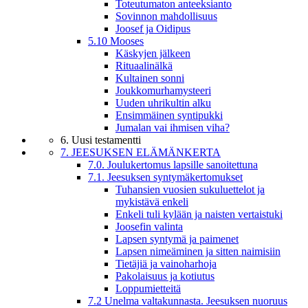
Toteutumaton anteeksianto
Sovinnon mahdollisuus
Joosef ja Oidipus
5.10 Mooses
Käskyjen jälkeen
Rituaalinälkä
Kultainen sonni
Joukkomurhamysteeri
Uuden uhrikultin alku
Ensimmäinen syntipukki
Jumalan vai ihmisen viha?
6. Uusi testamentti
7. JEESUKSEN ELÄMÄNKERTA
7.0. Joulukertomus lapsille sanoitettuna
7.1. Jeesuksen syntymäkertomukset
Tuhansien vuosien sukuluettelot ja
mykistävä enkeli
Enkeli tuli kylään ja naisten vertaistuki
Joosefin valinta
Lapsen syntymä ja paimenet
Lapsen nimeäminen ja sitten naimisiin
Tietäjiä ja vainoharhoja
Pakolaisuus ja kotiutus
Loppumietteitä
7.2 Unelma valtakunnasta. Jeesuksen nuoruus