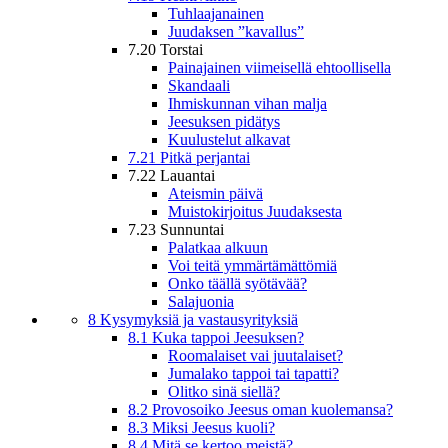
Tuhlaajanainen
Juudaksen ”kavallus”
7.20 Torstai
Painajainen viimeisellä ehtoollisella
Skandaali
Ihmiskunnan vihan malja
Jeesuksen pidätys
Kuulustelut alkavat
7.21 Pitkä perjantai
7.22 Lauantai
Ateismin päivä
Muistokirjoitus Juudaksesta
7.23 Sunnuntai
Palatkaa alkuun
Voi teitä ymmärtämättömiä
Onko täällä syötävää?
Salajuonia
8 Kysymyksiä ja vastausyrityksiä
8.1 Kuka tappoi Jeesuksen?
Roomalaiset vai juutalaiset?
Jumalako tappoi tai tapatti?
Olitko sinä siellä?
8.2 Provosoiko Jeesus oman kuolemansa?
8.3 Miksi Jeesus kuoli?
8.4 Mitä se kertoo meistä?