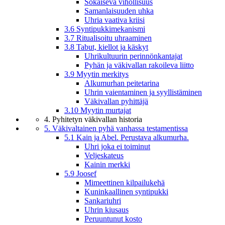
Sokaiseva vihollisuus
Samanlaisuuden uhka
Uhria vaativa kriisi
3.6 Syntipukkimekanismi
3.7 Ritualisoitu uhraaminen
3.8 Tabut, kiellot ja käskyt
Uhrikultuurin perinnönkantajat
Pyhän ja väkivallan rakoileva liitto
3.9 Myytin merkitys
Alkumurhan peitetarina
Uhrin vaientaminen ja syyllistäminen
Väkivallan pyhittäjä
3.10 Myytin murtajat
4. Pyhitetyn väkivallan historia
5. Väkivaltainen pyhä vanhassa testamentissa
5.1 Kain ja Abel. Perustava alkumurha.
Uhri joka ei toiminut
Veljeskateus
Kainin merkki
5.9 Joosef
Mimeettinen kilpailukehä
Kuninkaallinen syntipukki
Sankariuhri
Uhrin kiusaus
Peruuntunut kosto