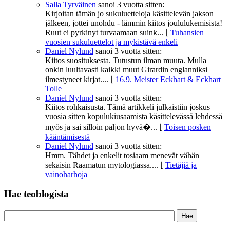
Salla Tyrväinen
sanoi
3 vuotta sitten:
Kirjoitan tämän jo sukuluetteloja käsittelevän jakson
jälkeen, jottei unohdu - lämmin kiitos joululukemisista!
Ruut ei pyrkinyt turvaamaan suink...
⌊
Tuhansien
vuosien sukuluettelot ja mykistävä enkeli
Daniel Nylund
sanoi
3 vuotta sitten:
Kiitos suosituksesta. Tutustun ilman muuta. Mulla
onkin luultavasti kaikki muut Girardin englanniksi
ilmestyneet kirjat....
⌊
16.9. Meister Eckhart & Eckhart
Tolle
Daniel Nylund
sanoi
3 vuotta sitten:
Kiitos rohkaisusta. Tämä artikkeli julkaistiin joskus
vuosia sitten kopulukiusaamista käsittelevässä lehdessä
myös ja sai silloin paljon hyvä�...
⌊
Toisen posken
kääntämisestä
Daniel Nylund
sanoi
3 vuotta sitten:
Hmm. Tähdet ja enkelit tosiaam menevät vähän
sekaisin Raamatun mytologiassa....
⌊
Tietäjiä ja
vainoharhoja
Hae teoblogista