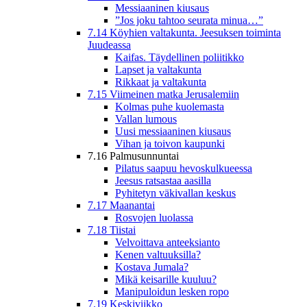
Messiaaninen kiusaus
”Jos joku tahtoo seurata minua…”
7.14 Köyhien valtakunta. Jeesuksen toiminta
Juudeassa
Kaifas. Täydellinen poliitikko
Lapset ja valtakunta
Rikkaat ja valtakunta
7.15 Viimeinen matka Jerusalemiin
Kolmas puhe kuolemasta
Vallan lumous
Uusi messiaaninen kiusaus
Vihan ja toivon kaupunki
7.16 Palmusunnuntai
Pilatus saapuu hevoskulkueessa
Jeesus ratsastaa aasilla
Pyhitetyn väkivallan keskus
7.17 Maanantai
Rosvojen luolassa
7.18 Tiistai
Velvoittava anteeksianto
Kenen valtuuksilla?
Kostava Jumala?
Mikä keisarille kuuluu?
Manipuloidun lesken ropo
7.19 Keskiviikko