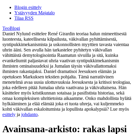
Blogin esittely
Ystävyyden Majatalo
Tilaa RSS
TeoBlogi
Daniel Nylund esittelee René Girardin teoriaa halun mimeettisestä
luonteesta, kateellisesta kilpailusta, väkivallan pyhittämisestä,
syntipukkimekanismista ja uskonnollisten myyttien tavasta vaientaa
uhrin ääni. Sen avulla hän tarkastelee pyhitetyn väkivallan
vähittäistä demytologisointia Raamatun sivuilla ja sitä, kuinka
evankeliumit paljastavat uhria vaativan syntipukkimekanismin
ihmisten ominaisuudeksi ja Jumalan täysin väkivallattomaksi
ihmisten rakastajaksi. Daniel dramatisoi Jeesuksen elämän ja
opetuksen Markuksen tekstien pohjalta. Tämä narratiivinen
menetelmä avaa uusia ulottuvuuksia Jeesuksesta ja kritisoi teologiaa,
joka edelleen pitää Jumalaa uhria vaativana ja väkivaltaisena. Hän
käsittelee myös kristikunnan sotaisaa ja pasifistista historiaa, sekä
omaa kompleksisen uhritietoista aikaamme. Onko mahdollista hylätä
hylkääminen ja elää elämää joka ei tuota uhreja, vai kuljemmeko
kohti väkivallan eskaloitumista ja lopullista apokalypsiä? Lue myös
esittely
ja
johdanto
.
Avainsana-arkisto:
rakas lapsi