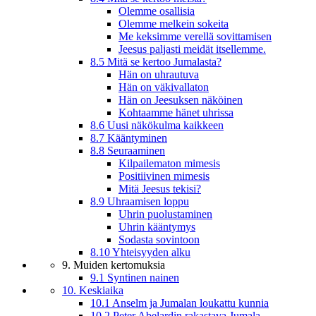
Olemme osallisia
Olemme melkein sokeita
Me keksimme verellä sovittamisen
Jeesus paljasti meidät itsellemme.
8.5 Mitä se kertoo Jumalasta?
Hän on uhrautuva
Hän on väkivallaton
Hän on Jeesuksen näköinen
Kohtaamme hänet uhrissa
8.6 Uusi näkökulma kaikkeen
8.7 Kääntyminen
8.8 Seuraaminen
Kilpailematon mimesis
Positiivinen mimesis
Mitä Jeesus tekisi?
8.9 Uhraamisen loppu
Uhrin puolustaminen
Uhrin kääntymys
Sodasta sovintoon
8.10 Yhteisyyden alku
9. Muiden kertomuksia
9.1 Syntinen nainen
10. Keskiaika
10.1 Anselm ja Jumalan loukattu kunnia
10.2 Peter Abelardin rakastava Jumala