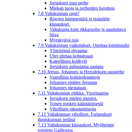
Jeesuksen uusi perhe
Miekan tuoja ja perheiden hajottaja
7.8 Valtakunnan rajat?
Rajojen hämmentäjä ja sisäpiirin
kiusaukset.
Valtakunta kuin rikkaruoho ja saastuttava
hiiva
Myrskyävä raja
7.9 Valtakunnan vaikutukset. Opettaa toiminnalla
Yhteisönsä riivaama
Uhri uhmaa kohtaloaan
Kateellinen kotikylä
Jeesuksen paljastama saatana
7.10 Jeesus, Johannes ja Herodeksen uusperhe
Vaarallisia kolmiodraamoja
Johannes epäilee Jeesusta
Johannes mestataan
7.11 Valtakunnan etiikka. Vuorisaarna
Jeesuksen mielen muutos.
Toisen posken kääntämisestä
Vihollisen rakastamisesta
7.12 Valtakunnan viholliset. Fariseukset
ihmiskunnan peilinä
7.13 Valtakunnan kiusaukset. Myöhempi
toiminta Galileassa