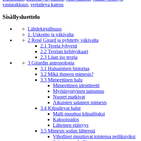
vastarakkaus
,
vertaileva kateus
Sisällysluettelo
Lähdekirjallisuus
1. Uskonto ja väkivalta
2 René Girard ja pyhitetty väkivalta
2.1 Teoria lyhyesti
2.2 Teorian kehityskaari
2.3 Liian iso teoria
3 Girardin antropologia
3.1 Haluamisen historiaa
3.2 Mikä ihmeen mimesis?
3.3 Mimeettinen halu
Mimeettinen identiteetti
Myötäsyntyinen taipumus
Nuoret matkivat
Aikuisten salainen mimesis
3.4 Kilpailevat halut
Malli muuttuu kilpailijaksi
Kaksoissidos
Läheinen etäisyys
3.5 Mimesis sodan lähteenä
Viholliset muuttuvat toistensa peilikuviksi