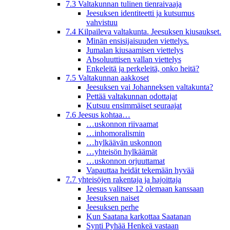
7.3 Valtakunnan tulinen tienraivaaja
Jeesuksen identiteetti ja kutsumus
vahvistuu
7.4 Kilpaileva valtakunta. Jeesuksen kiusaukset.
Minän ensisijaisuuden viettelys.
Jumalan kiusaamisen viettelys
Absoluuttisen vallan viettelys
Enkeleitä ja perkeleitä, onko heitä?
7.5 Valtakunnan aakkoset
Jeesuksen vai Johanneksen valtakunta?
Pettää valtakunnan odottajat
Kutsuu ensimmäiset seuraajat
7.6 Jeesus kohtaa…
…uskonnon riivaamat
…inhomoralismin
…hylkäävän uskonnon
…yhteisön hylkäämät
…uskonnon orjuuttamat
Vapauttaa heidät tekemään hyvää
7.7 yhteisöjen rakentaja ja hajoittaja
Jeesus valitsee 12 olemaan kanssaan
Jeesuksen naiset
Jeesuksen perhe
Kun Saatana karkottaa Saatanan
Synti Pyhää Henkeä vastaan