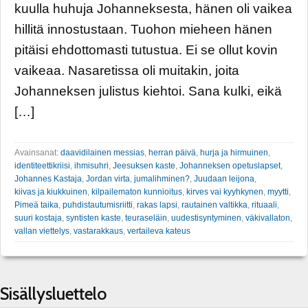
kuulla huhuja Johanneksesta, hänen oli vaikea
hillitä innostustaan. Tuohon mieheen hänen
pitäisi ehdottomasti tutustua. Ei se ollut kovin
vaikeaa. Nasaretissa oli muitakin, joita
Johanneksen julistus kiehtoi. Sana kulki, eikä
[…]
Avainsanat:
daavidilainen messias
,
herran päivä
,
hurja ja hirmuinen
,
identiteettikriisi
,
ihmisuhri
,
Jeesuksen kaste
,
Johanneksen opetuslapset
,
Johannes Kastaja
,
Jordan virta
,
jumalihminen?
,
Juudaan leijona
,
kiivas ja kiukkuinen
,
kilpailematon kunnioitus
,
kirves vai kyyhkynen
,
myytti
,
Pimeä taika
,
puhdistautumisriitti
,
rakas lapsi
,
rautainen valtikka
,
rituaali
,
suuri kostaja
,
syntisten kaste
,
teuraseläin
,
uudestisyntyminen
,
väkivallaton
,
vallan viettelys
,
vastarakkaus
,
vertaileva kateus
Sisällysluettelo