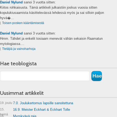
Daniel Nylund
sanoi
3 vuotta sitten:
Kiitos rohkaisusta. Tämä artikkeli julkaistiin joskus vuosia sitten
kopulukiusaamista käsittelevässä lehdessä myös ja sai silloin paljon
hyvä�...
⌊
Toisen posken kääntämisestä
Daniel Nylund
sanoi
3 vuotta sitten:
Hmm. Tähdet ja enkelit tosiaam menevät vähän sekaisin Raamatun
mytologiassa....
⌊
Tietäjiä ja vainoharhoja
Hae teoblogista
Uusimmat artikkelit
19. joulu
7.0. Joulukertomus lapsille sanoitettuna
15.
16.9. Meister Eckhart & Eckhart Tolle
heinä
16.
Myrskyävä raja