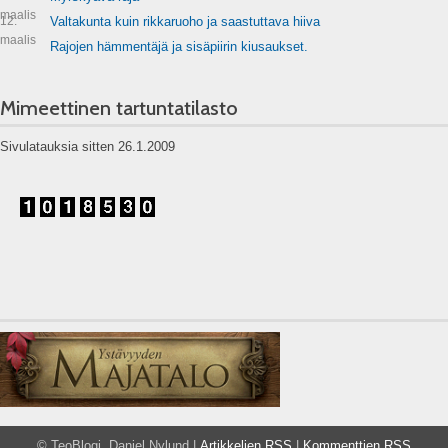
maalis
12.
Valtakunta kuin rikkaruoho ja saastuttava hiiva
maalis
Rajojen hämmentäjä ja sisäpiirin kiusaukset.
Mimeettinen tartuntatilasto
Sivulatauksia sitten 26.1.2009
© TeoBlogi, Daniel Nylund |
Artikkelien RSS
|
Kommenttien RSS