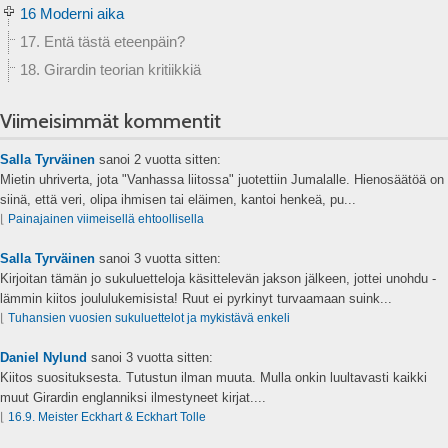
16 Moderni aika
17. Entä tästä eteenpäin?
18. Girardin teorian kritiikkiä
Viimeisimmät kommentit
Salla Tyrväinen
sanoi
2 vuotta sitten:
Mietin uhriverta, jota "Vanhassa liitossa" juotettiin Jumalalle. Hienosäätöä on
siinä, että veri, olipa ihmisen tai eläimen, kantoi henkeä, pu...
⌊
Painajainen viimeisellä ehtoollisella
Salla Tyrväinen
sanoi
3 vuotta sitten:
Kirjoitan tämän jo sukuluetteloja käsittelevän jakson jälkeen, jottei unohdu -
lämmin kiitos joululukemisista! Ruut ei pyrkinyt turvaamaan suink...
⌊
Tuhansien vuosien sukuluettelot ja mykistävä enkeli
Daniel Nylund
sanoi
3 vuotta sitten:
Kiitos suosituksesta. Tutustun ilman muuta. Mulla onkin luultavasti kaikki
muut Girardin englanniksi ilmestyneet kirjat....
⌊
16.9. Meister Eckhart & Eckhart Tolle