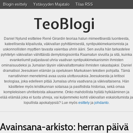
Blogin esittely
Ystävyyden Majatalo
Tilaa RSS
TeoBlogi
Daniel Nylund esittelee René Girardin teoriaa halun mimeettisestä luonteesta,
kateellisesta kilpailusta, väkivallan pyhittämisestä, syntipukkimekanismista ja
uskonnollisten myyttien tavasta vaientaa uhrin ääni. Sen avulla hän tarkastelee
pyhitetyn väkivallan vähittäistä demytologisointia Raamatun sivuilla ja sitä, kuinka
evankeliumit paljastavat uhria vaativan syntipukkimekanismin ihmisten
ominaisuudeksi ja Jumalan täysin väkivallattomaksi ihmisten rakastajaksi. Daniel
dramatisoi Jeesuksen elämän ja opetuksen Markuksen tekstien pohjalta. Tämä
narratiivinen menetelmä avaa uusia ulottuvuuksia Jeesuksesta ja kritisoi
teologiaa, joka edelleen pitää Jumalaa uhria vaativana ja väkivaltaisena. Hän
käsittelee myös kristikunnan sotaisaa ja pasifistista historiaa, sekä omaa
kompleksisen uhritietoista aikaamme. Onko mahdollista hylätä hylkääminen ja
elää elämää joka ei tuota uhreja, vai kuljemmeko kohti väkivallan eskaloitumista ja
lopullista apokalypsiä? Lue myös
esittely
ja
johdanto
.
Avainsana-arkisto:
herran päivä