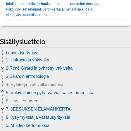
tulella ja tuomiolla
,
turhuuksien turhuus
,
unelmien messias
,
uskonnolliset unelmat
,
veronkerääjä
,
vertailu ja kilpailu
,
vietellyksi kateellisuuteen
Sisällysluettelo
Lähdekirjallisuus
1. Uskonto ja väkivalta
2 René Girard ja pyhitetty väkivalta
3 Girardin antropologia
4. Pyhitetyn väkivallan historia
5. Väkivaltainen pyhä vanhassa testamentissa
6. Uusi testamentti
7. JEESUKSEN ELÄMÄNKERTA
8 Kysymyksiä ja vastausyrityksiä
9. Muiden kertomuksia