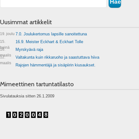
Uusimmat artikkelit
19. joulu
7.0. Joulukertomus lapsille sanoitettuna
15.
16.9. Meister Eckhart & Eckhart Tolle
heinä
16.
Myrskyävä raja
maalis
12.
Valtakunta kuin rikkaruoho ja saastuttava hiiva
maalis
Rajojen hämmentäjä ja sisäpiirin kiusaukset.
Mimeettinen tartuntatilasto
Sivulatauksia sitten 26.1.2009