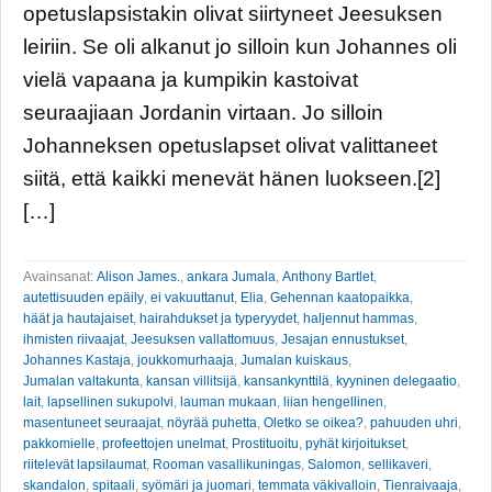
opetuslapsistakin olivat siirtyneet Jeesuksen
leiriin. Se oli alkanut jo silloin kun Johannes oli
vielä vapaana ja kumpikin kastoivat
seuraajiaan Jordanin virtaan. Jo silloin
Johanneksen opetuslapset olivat valittaneet
siitä, että kaikki menevät hänen luokseen.[2]
[…]
Avainsanat:
Alison James.
,
ankara Jumala
,
Anthony Bartlet
,
autettisuuden epäily
,
ei vakuuttanut
,
Elia
,
Gehennan kaatopaikka
,
häät ja hautajaiset
,
hairahdukset ja typeryydet
,
haljennut hammas
,
ihmisten riivaajat
,
Jeesuksen vallattomuus
,
Jesajan ennustukset
,
Johannes Kastaja
,
joukkomurhaaja
,
Jumalan kuiskaus
,
Jumalan valtakunta
,
kansan villitsijä
,
kansankynttilä
,
kyyninen delegaatio
,
lait
,
lapsellinen sukupolvi
,
lauman mukaan
,
liian hengellinen
,
masentuneet seuraajat
,
nöyrää puhetta
,
Oletko se oikea?
,
pahuuden uhri
,
pakkomielle
,
profeettojen unelmat
,
Prostituoitu
,
pyhät kirjoitukset
,
riitelevät lapsilaumat
,
Rooman vasallikuningas
,
Salomon
,
sellikaveri
,
skandalon
,
spitaali
,
syömäri ja juomari
,
temmata väkivalloin
,
Tienraivaaja
,