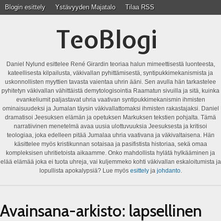
Blogin esittely
Ystävyyden Majatalo
Tilaa RSS
TeoBlogi
Daniel Nylund esittelee René Girardin teoriaa halun mimeettisestä luonteesta,
kateellisesta kilpailusta, väkivallan pyhittämisestä, syntipukkimekanismista ja
uskonnollisten myyttien tavasta vaientaa uhrin ääni. Sen avulla hän tarkastelee
pyhitetyn väkivallan vähittäistä demytologisointia Raamatun sivuilla ja sitä, kuinka
evankeliumit paljastavat uhria vaativan syntipukkimekanismin ihmisten
ominaisuudeksi ja Jumalan täysin väkivallattomaksi ihmisten rakastajaksi. Daniel
dramatisoi Jeesuksen elämän ja opetuksen Markuksen tekstien pohjalta. Tämä
narratiivinen menetelmä avaa uusia ulottuvuuksia Jeesuksesta ja kritisoi
teologiaa, joka edelleen pitää Jumalaa uhria vaativana ja väkivaltaisena. Hän
käsittelee myös kristikunnan sotaisaa ja pasifistista historiaa, sekä omaa
kompleksisen uhritietoista aikaamme. Onko mahdollista hylätä hylkääminen ja
elää elämää joka ei tuota uhreja, vai kuljemmeko kohti väkivallan eskaloitumista ja
lopullista apokalypsiä? Lue myös
esittely
ja
johdanto
.
Avainsana-arkisto:
lapsellinen