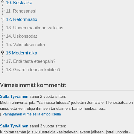
10. Keskiaika
11. Renesanssi
12. Reformaatio
13. Uuden maailman valloitus
14. Uskonsodat
15. Valistuksen aika
16 Moderni aika
17. Entä tästä eteenpäin?
18. Girardin teorian kritiikkiä
Viimeisimmät kommentit
Salla Tyrväinen
sanoi
2 vuotta sitten:
Mietin uhriverta, jota "Vanhassa liitossa" juotettiin Jumalalle. Hienosäätöä on
siinä, että veri, olipa ihmisen tai eläimen, kantoi henkeä, pu...
⌊
Painajainen viimeisellä ehtoollisella
Salla Tyrväinen
sanoi
3 vuotta sitten:
Kirjoitan tämän jo sukuluetteloja käsittelevän jakson jälkeen, jottei unohdu -