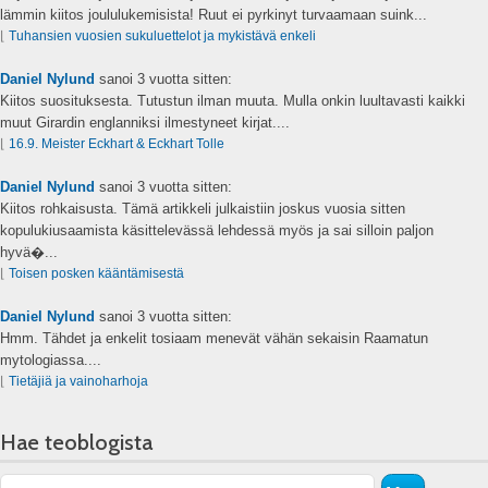
lämmin kiitos joululukemisista! Ruut ei pyrkinyt turvaamaan suink...
⌊
Tuhansien vuosien sukuluettelot ja mykistävä enkeli
Daniel Nylund
sanoi
3 vuotta sitten:
Kiitos suosituksesta. Tutustun ilman muuta. Mulla onkin luultavasti kaikki
muut Girardin englanniksi ilmestyneet kirjat....
⌊
16.9. Meister Eckhart & Eckhart Tolle
Daniel Nylund
sanoi
3 vuotta sitten:
Kiitos rohkaisusta. Tämä artikkeli julkaistiin joskus vuosia sitten
kopulukiusaamista käsittelevässä lehdessä myös ja sai silloin paljon
hyvä�...
⌊
Toisen posken kääntämisestä
Daniel Nylund
sanoi
3 vuotta sitten:
Hmm. Tähdet ja enkelit tosiaam menevät vähän sekaisin Raamatun
mytologiassa....
⌊
Tietäjiä ja vainoharhoja
Hae teoblogista