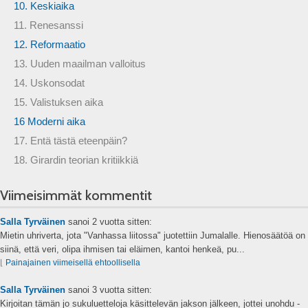
10. Keskiaika
11. Renesanssi
12. Reformaatio
13. Uuden maailman valloitus
14. Uskonsodat
15. Valistuksen aika
16 Moderni aika
17. Entä tästä eteenpäin?
18. Girardin teorian kritiikkiä
Viimeisimmät kommentit
Salla Tyrväinen
sanoi
2 vuotta sitten:
Mietin uhriverta, jota "Vanhassa liitossa" juotettiin Jumalalle. Hienosäätöä on
siinä, että veri, olipa ihmisen tai eläimen, kantoi henkeä, pu...
⌊
Painajainen viimeisellä ehtoollisella
Salla Tyrväinen
sanoi
3 vuotta sitten:
Kirjoitan tämän jo sukuluetteloja käsittelevän jakson jälkeen, jottei unohdu -