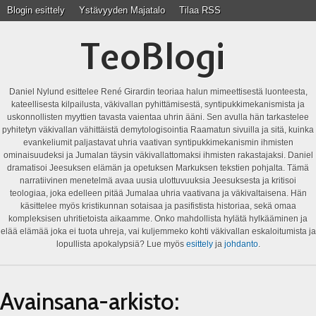
Blogin esittely
Ystävyyden Majatalo
Tilaa RSS
TeoBlogi
Daniel Nylund esittelee René Girardin teoriaa halun mimeettisestä luonteesta,
kateellisesta kilpailusta, väkivallan pyhittämisestä, syntipukkimekanismista ja
uskonnollisten myyttien tavasta vaientaa uhrin ääni. Sen avulla hän tarkastelee
pyhitetyn väkivallan vähittäistä demytologisointia Raamatun sivuilla ja sitä, kuinka
evankeliumit paljastavat uhria vaativan syntipukkimekanismin ihmisten
ominaisuudeksi ja Jumalan täysin väkivallattomaksi ihmisten rakastajaksi. Daniel
dramatisoi Jeesuksen elämän ja opetuksen Markuksen tekstien pohjalta. Tämä
narratiivinen menetelmä avaa uusia ulottuvuuksia Jeesuksesta ja kritisoi
teologiaa, joka edelleen pitää Jumalaa uhria vaativana ja väkivaltaisena. Hän
käsittelee myös kristikunnan sotaisaa ja pasifistista historiaa, sekä omaa
kompleksisen uhritietoista aikaamme. Onko mahdollista hylätä hylkääminen ja
elää elämää joka ei tuota uhreja, vai kuljemmeko kohti väkivallan eskaloitumista ja
lopullista apokalypsiä? Lue myös
esittely
ja
johdanto
.
Avainsana-arkisto: