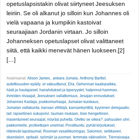
opetuslapsistakin olivat siirtyneet Jeesuksen
leiriin. Se oli alkanut jo silloin kun Johannes oli
vielä vapaana ja kumpikin kastoivat
seuraajiaan Jordanin virtaan. Jo silloin
Johanneksen opetuslapset olivat valittaneet
siitä, että kaikki menevät hänen luokseen.[2]
[…]
Avainsanat:
Alison James.
,
ankara Jumala
,
Anthony Bartlet
,
autettisuuden epäily
,
ei vakuuttanut
,
Elia
,
Gehennan kaatopaikka
,
häät ja hautajaiset
,
hairahdukset ja typeryydet
,
haljennut hammas
,
ihmisten riivaajat
,
Jeesuksen vallattomuus
,
Jesajan ennustukset
,
Johannes Kastaja
,
joukkomurhaaja
,
Jumalan kuiskaus
,
Jumalan valtakunta
,
kansan villitsijä
,
kansankynttilä
,
kyyninen delegaatio
,
lait
,
lapsellinen sukupolvi
,
lauman mukaan
,
liian hengellinen
,
masentuneet seuraajat
,
nöyrää puhetta
,
Oletko se oikea?
,
pahuuden uhri
,
pakkomielle
,
profeettojen unelmat
,
Prostituoitu
,
pyhät kirjoitukset
,
riitelevät lapsilaumat
,
Rooman vasallikuningas
,
Salomon
,
sellikaveri
,
skandalon
,
spitaali
,
syömäri ja juomari
,
temmata väkivalloin
,
Tienraivaaja
,