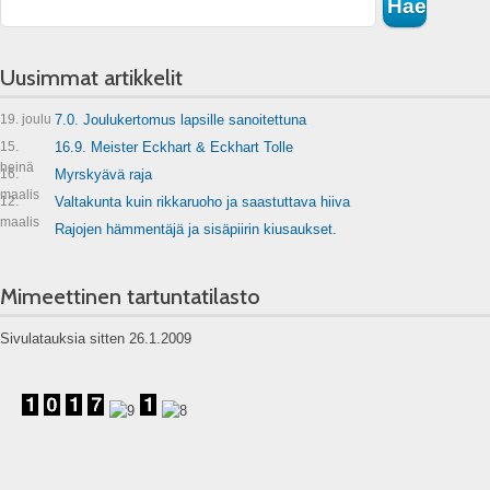
Uusimmat artikkelit
19. joulu
7.0. Joulukertomus lapsille sanoitettuna
15.
16.9. Meister Eckhart & Eckhart Tolle
heinä
16.
Myrskyävä raja
maalis
12.
Valtakunta kuin rikkaruoho ja saastuttava hiiva
maalis
Rajojen hämmentäjä ja sisäpiirin kiusaukset.
Mimeettinen tartuntatilasto
Sivulatauksia sitten 26.1.2009