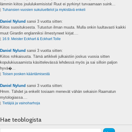
lämmin kiitos joululukemisista! Ruut ei pyrkinyt turvaamaan suink...
⌊
Tuhansien vuosien sukuluettelot ja mykistävä enkeli
Daniel Nylund
sanoi
3 vuotta sitten:
Kiitos suosituksesta. Tutustun ilman muuta. Mulla onkin luultavasti kaikki
muut Girardin englanniksi ilmestyneet kirjat....
⌊
16.9. Meister Eckhart & Eckhart Tolle
Daniel Nylund
sanoi
3 vuotta sitten:
Kiitos rohkaisusta. Tämä artikkeli julkaistiin joskus vuosia sitten
kopulukiusaamista käsittelevässä lehdessä myös ja sai silloin paljon
hyvä�...
⌊
Toisen posken kääntämisestä
Daniel Nylund
sanoi
3 vuotta sitten:
Hmm. Tähdet ja enkelit tosiaam menevät vähän sekaisin Raamatun
mytologiassa....
⌊
Tietäjiä ja vainoharhoja
Hae teoblogista