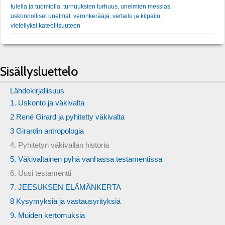
tulella ja tuomiolla
,
turhuuksien turhuus
,
unelmien messias
,
uskonnolliset unelmat
,
veronkerääjä
,
vertailu ja kilpailu
,
vietellyksi kateellisuuteen
Sisällysluettelo
Lähdekirjallisuus
1. Uskonto ja väkivalta
2 René Girard ja pyhitetty väkivalta
3 Girardin antropologia
4. Pyhitetyn väkivallan historia
5. Väkivaltainen pyhä vanhassa testamentissa
6. Uusi testamentti
7. JEESUKSEN ELÄMÄNKERTA
8 Kysymyksiä ja vastausyrityksiä
9. Muiden kertomuksia