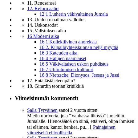
11. Renesanssi
12. Reformaatio
12.1 Lutherin väkivaltainen Jumala
13. Uuden maailman valloitus
14. Uskonsodat
15. Valistuksen aika
16 Moderni aika
16.1 Kollektiivinen anoreksia
16.2. Kilpailuyhteiskunnan neljä myyttiä
16.3 Kateuden aika
16.4 Halujen naamiaiset
16.5 Väkivaltaisen uskon puhdistus
16.7 Uhriutumisen kulttuuri
16.8 Nietzsche, Dionysos, Jeesus ja Jussi
17. Entä tästä eteenpäin?
18. Girardin teorian kritiikkiä
Viimeisimmät kommentit
Salla Tyrväinen
sanoi
2 vuotta sitten:
Mietin uhriverta, jota "Vanhassa liitossa" juotettiin
Jumalalle. Hienosäätöä on siinä, että veri, olipa ihmisen
tai eläimen, kantoi henkeä, pu...
⌊
Painajainen
viimeisellä ehtoollisella