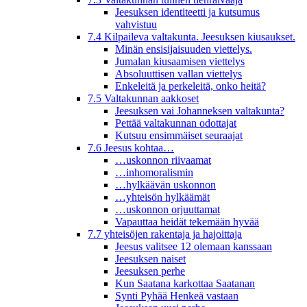
Jeesuksen identiteetti ja kutsumus
vahvistuu
7.4 Kilpaileva valtakunta. Jeesuksen kiusaukset.
Minän ensisijaisuuden viettelys.
Jumalan kiusaamisen viettelys
Absoluuttisen vallan viettelys
Enkeleitä ja perkeleitä, onko heitä?
7.5 Valtakunnan aakkoset
Jeesuksen vai Johanneksen valtakunta?
Pettää valtakunnan odottajat
Kutsuu ensimmäiset seuraajat
7.6 Jeesus kohtaa…
…uskonnon riivaamat
…inhomoralismin
…hylkäävän uskonnon
…yhteisön hylkäämät
…uskonnon orjuuttamat
Vapauttaa heidät tekemään hyvää
7.7 yhteisöjen rakentaja ja hajoittaja
Jeesus valitsee 12 olemaan kanssaan
Jeesuksen naiset
Jeesuksen perhe
Kun Saatana karkottaa Saatanan
Synti Pyhää Henkeä vastaan