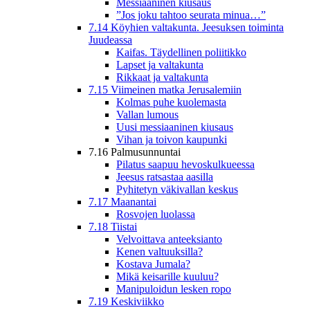
Messiaaninen kiusaus
”Jos joku tahtoo seurata minua…”
7.14 Köyhien valtakunta. Jeesuksen toiminta
Juudeassa
Kaifas. Täydellinen poliitikko
Lapset ja valtakunta
Rikkaat ja valtakunta
7.15 Viimeinen matka Jerusalemiin
Kolmas puhe kuolemasta
Vallan lumous
Uusi messiaaninen kiusaus
Vihan ja toivon kaupunki
7.16 Palmusunnuntai
Pilatus saapuu hevoskulkueessa
Jeesus ratsastaa aasilla
Pyhitetyn väkivallan keskus
7.17 Maanantai
Rosvojen luolassa
7.18 Tiistai
Velvoittava anteeksianto
Kenen valtuuksilla?
Kostava Jumala?
Mikä keisarille kuuluu?
Manipuloidun lesken ropo
7.19 Keskiviikko