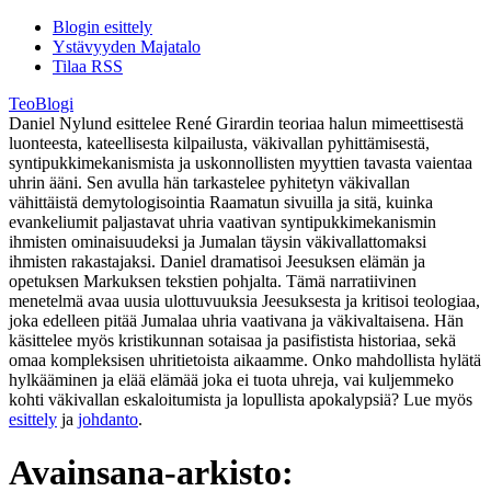
Blogin esittely
Ystävyyden Majatalo
Tilaa RSS
TeoBlogi
Daniel Nylund esittelee René Girardin teoriaa halun mimeettisestä
luonteesta, kateellisesta kilpailusta, väkivallan pyhittämisestä,
syntipukkimekanismista ja uskonnollisten myyttien tavasta vaientaa
uhrin ääni. Sen avulla hän tarkastelee pyhitetyn väkivallan
vähittäistä demytologisointia Raamatun sivuilla ja sitä, kuinka
evankeliumit paljastavat uhria vaativan syntipukkimekanismin
ihmisten ominaisuudeksi ja Jumalan täysin väkivallattomaksi
ihmisten rakastajaksi. Daniel dramatisoi Jeesuksen elämän ja
opetuksen Markuksen tekstien pohjalta. Tämä narratiivinen
menetelmä avaa uusia ulottuvuuksia Jeesuksesta ja kritisoi teologiaa,
joka edelleen pitää Jumalaa uhria vaativana ja väkivaltaisena. Hän
käsittelee myös kristikunnan sotaisaa ja pasifistista historiaa, sekä
omaa kompleksisen uhritietoista aikaamme. Onko mahdollista hylätä
hylkääminen ja elää elämää joka ei tuota uhreja, vai kuljemmeko
kohti väkivallan eskaloitumista ja lopullista apokalypsiä? Lue myös
esittely
ja
johdanto
.
Avainsana-arkisto: