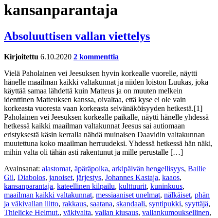
kansanparantaja
Absoluuttisen vallan viettelys
Kirjoitettu
6.10.2020
2 kommenttia
Vielä Paholainen vei Jeesuksen hyvin korkealle vuorelle, näytti
hänelle maailman kaikki valtakunnat ja niiden loiston Luukas, joka
käyttää samaa lähdettä kuin Matteus ja on muuten melkein
identtinen Matteuksen kanssa, oivaltaa, että kyse ei ole vain
korkeasta vuoresta vaan korkeasta selvänäköisyyden hetkestä.[1]
Paholainen vei Jeesuksen korkealle paikalle, näytti hänelle yhdessä
hetkessä kaikki maailman valtakunnat Jeesus sai autiomaan
eristyksestä käsin kerralla nähdä muinaisen Daavidin valtakunnan
muutettuna koko maailman herruudeksi. Yhdessä hetkessä hän näki,
mihin valta oli tähän asti rakentunut ja mille perustalle […]
Avainsanat:
alastomat
,
äpäräpoika
,
arkipäivän hengellisyys
,
Bailie
Gil
,
Diabolos
,
janoiset
,
järjestys
,
Johannes Kastaja
,
kaaos
,
kansanparantaja
,
kateellinen kilpailu
,
kulttuurit
,
kuninkuus
,
maailman kaikki valtakunnat
,
messiaaniset unelmat
,
nälkäiset
,
phän
ja väkivallan liitto
,
rakkaus
,
saatana
,
skandaali
,
syntipukki
,
syyttäjä
,
Thielicke Helmut.
,
väkivalta
,
vallan kiusaus
,
vallankumouksellinen
,