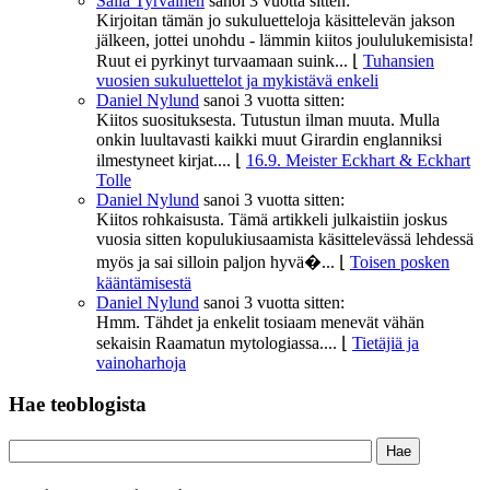
Salla Tyrväinen
sanoi
3 vuotta sitten:
Kirjoitan tämän jo sukuluetteloja käsittelevän jakson
jälkeen, jottei unohdu - lämmin kiitos joululukemisista!
Ruut ei pyrkinyt turvaamaan suink...
⌊
Tuhansien
vuosien sukuluettelot ja mykistävä enkeli
Daniel Nylund
sanoi
3 vuotta sitten:
Kiitos suosituksesta. Tutustun ilman muuta. Mulla
onkin luultavasti kaikki muut Girardin englanniksi
ilmestyneet kirjat....
⌊
16.9. Meister Eckhart & Eckhart
Tolle
Daniel Nylund
sanoi
3 vuotta sitten:
Kiitos rohkaisusta. Tämä artikkeli julkaistiin joskus
vuosia sitten kopulukiusaamista käsittelevässä lehdessä
myös ja sai silloin paljon hyvä�...
⌊
Toisen posken
kääntämisestä
Daniel Nylund
sanoi
3 vuotta sitten:
Hmm. Tähdet ja enkelit tosiaam menevät vähän
sekaisin Raamatun mytologiassa....
⌊
Tietäjiä ja
vainoharhoja
Hae teoblogista