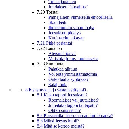
Tuhlaajanainen
Juudaksen ”kavallus”
7.20 Torstai
Painajainen viimeisellä ehtoollisella
Skandaali
Ihmiskunnan vihan malja
Jeesuksen pidätys
Kuulustelut alkavat
7.21 Pitkä perjantai
7.22 Lauantai
Ateismin päivä
Muistokirjoitus Juudaksesta
7.23 Sunnuntai
Palatkaa alkuun
Voi teitä ymmärtämättömiä
Onko täällä syötävää?
Salajuonia
8 Kysymyksiä ja vastausyrityksiä
8.1 Kuka tappoi Jeesuksen?
Roomalaiset vai juutalaiset?
Jumalako tappoi tai tapatti?
Olitko sinä siellä?
8.2 Provosoiko Jeesus oman kuolemansa?
8.3 Miksi Jeesus kuoli?
8.4 Mitä se kertoo meistä?