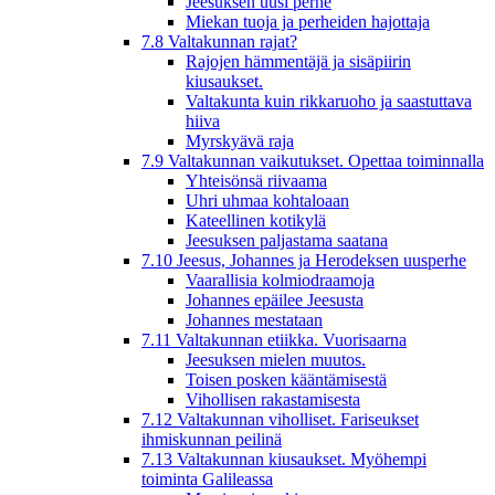
Jeesuksen uusi perhe
Miekan tuoja ja perheiden hajottaja
7.8 Valtakunnan rajat?
Rajojen hämmentäjä ja sisäpiirin
kiusaukset.
Valtakunta kuin rikkaruoho ja saastuttava
hiiva
Myrskyävä raja
7.9 Valtakunnan vaikutukset. Opettaa toiminnalla
Yhteisönsä riivaama
Uhri uhmaa kohtaloaan
Kateellinen kotikylä
Jeesuksen paljastama saatana
7.10 Jeesus, Johannes ja Herodeksen uusperhe
Vaarallisia kolmiodraamoja
Johannes epäilee Jeesusta
Johannes mestataan
7.11 Valtakunnan etiikka. Vuorisaarna
Jeesuksen mielen muutos.
Toisen posken kääntämisestä
Vihollisen rakastamisesta
7.12 Valtakunnan viholliset. Fariseukset
ihmiskunnan peilinä
7.13 Valtakunnan kiusaukset. Myöhempi
toiminta Galileassa