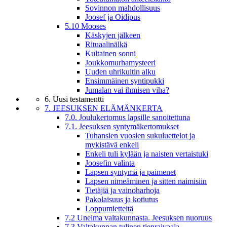
Sovinnon mahdollisuus
Joosef ja Oidipus
5.10 Mooses
Käskyjen jälkeen
Rituaalinälkä
Kultainen sonni
Joukkomurhamysteeri
Uuden uhrikultin alku
Ensimmäinen syntipukki
Jumalan vai ihmisen viha?
6. Uusi testamentti
7. JEESUKSEN ELÄMÄNKERTA
7.0. Joulukertomus lapsille sanoitettuna
7.1. Jeesuksen syntymäkertomukset
Tuhansien vuosien sukuluettelot ja
mykistävä enkeli
Enkeli tuli kylään ja naisten vertaistuki
Joosefin valinta
Lapsen syntymä ja paimenet
Lapsen nimeäminen ja sitten naimisiin
Tietäjiä ja vainoharhoja
Pakolaisuus ja kotiutus
Loppumietteitä
7.2 Unelma valtakunnasta. Jeesuksen nuoruus
7.3 Valtakunnan tulinen tienraivaaja