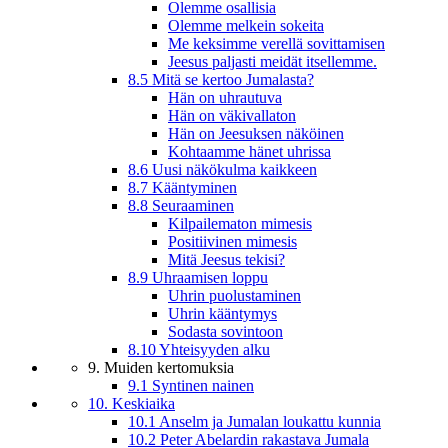
Olemme osallisia
Olemme melkein sokeita
Me keksimme verellä sovittamisen
Jeesus paljasti meidät itsellemme.
8.5 Mitä se kertoo Jumalasta?
Hän on uhrautuva
Hän on väkivallaton
Hän on Jeesuksen näköinen
Kohtaamme hänet uhrissa
8.6 Uusi näkökulma kaikkeen
8.7 Kääntyminen
8.8 Seuraaminen
Kilpailematon mimesis
Positiivinen mimesis
Mitä Jeesus tekisi?
8.9 Uhraamisen loppu
Uhrin puolustaminen
Uhrin kääntymys
Sodasta sovintoon
8.10 Yhteisyyden alku
9. Muiden kertomuksia
9.1 Syntinen nainen
10. Keskiaika
10.1 Anselm ja Jumalan loukattu kunnia
10.2 Peter Abelardin rakastava Jumala