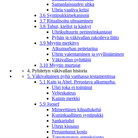
Samanlaisuuden uhka
Uhria vaativa kriisi
3.6 Syntipukkimekanismi
3.7 Ritualisoitu uhraaminen
3.8 Tabut, kiellot ja käskyt
Uhrikultuurin perinnönkantajat
Pyhän ja väkivallan rakoileva liitto
3.9 Myytin merkitys
Alkumurhan peitetarina
Uhrin vaientaminen ja syyllistäminen
Väkivallan pyhittäjä
3.10 Myytin murtajat
4. Pyhitetyn väkivallan historia
5. Väkivaltainen pyhä vanhassa testamentissa
5.1 Kain ja Abel. Perustava alkumurha.
Uhri joka ei toiminut
Veljeskateus
Kainin merkki
5.9 Joosef
Mimeettinen kilpailukehä
Kuninkaallinen syntipukki
Sankariuhri
Uhrin kiusaus
Peruuntunut kosto
Toteutumaton anteeksianto