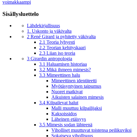
voimakkaampi
Sisällysluettelo
Lähdekirjallisuus
1. Uskonto ja väkivalta
2 René Girard ja pyhitetty väkivalta
2.1 Teoria lyhyesti
2.2 Teorian kehityskaari
2.3 Liian iso teoria
3 Girardin antropologia
3.1 Haluamisen historiaa
3.2 Mikä ihmeen mimesis?
3.3 Mimeettinen halu
Mimeettinen identiteetti
Myötäsyntyinen taipumus
Nuoret matkivat
Aikuisten salainen mimesis
3.4 Kilpailevat halut
Malli muuttuu kilpailijaksi
Kaksoissidos
Läheinen etäisyys
3.5 Mimesis sodan lähteenä
Viholliset muuttuvat toistensa peilikuviksi
Sokaiseva vihollisuus