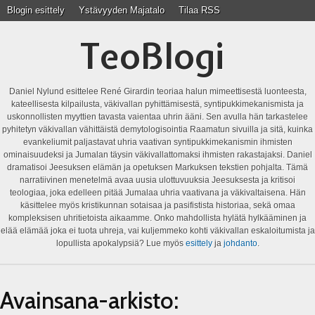
Blogin esittely
Ystävyyden Majatalo
Tilaa RSS
TeoBlogi
Daniel Nylund esittelee René Girardin teoriaa halun mimeettisestä luonteesta,
kateellisesta kilpailusta, väkivallan pyhittämisestä, syntipukkimekanismista ja
uskonnollisten myyttien tavasta vaientaa uhrin ääni. Sen avulla hän tarkastelee
pyhitetyn väkivallan vähittäistä demytologisointia Raamatun sivuilla ja sitä, kuinka
evankeliumit paljastavat uhria vaativan syntipukkimekanismin ihmisten
ominaisuudeksi ja Jumalan täysin väkivallattomaksi ihmisten rakastajaksi. Daniel
dramatisoi Jeesuksen elämän ja opetuksen Markuksen tekstien pohjalta. Tämä
narratiivinen menetelmä avaa uusia ulottuvuuksia Jeesuksesta ja kritisoi
teologiaa, joka edelleen pitää Jumalaa uhria vaativana ja väkivaltaisena. Hän
käsittelee myös kristikunnan sotaisaa ja pasifistista historiaa, sekä omaa
kompleksisen uhritietoista aikaamme. Onko mahdollista hylätä hylkääminen ja
elää elämää joka ei tuota uhreja, vai kuljemmeko kohti väkivallan eskaloitumista ja
lopullista apokalypsiä? Lue myös
esittely
ja
johdanto
.
Avainsana-arkisto: