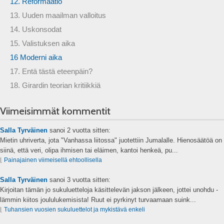
12. Reformaatio
13. Uuden maailman valloitus
14. Uskonsodat
15. Valistuksen aika
16 Moderni aika
17. Entä tästä eteenpäin?
18. Girardin teorian kritiikkiä
Viimeisimmät kommentit
Salla Tyrväinen
sanoi
2 vuotta sitten:
Mietin uhriverta, jota "Vanhassa liitossa" juotettiin Jumalalle. Hienosäätöä on
siinä, että veri, olipa ihmisen tai eläimen, kantoi henkeä, pu...
⌊
Painajainen viimeisellä ehtoollisella
Salla Tyrväinen
sanoi
3 vuotta sitten:
Kirjoitan tämän jo sukuluetteloja käsittelevän jakson jälkeen, jottei unohdu -
lämmin kiitos joululukemisista! Ruut ei pyrkinyt turvaamaan suink...
⌊
Tuhansien vuosien sukuluettelot ja mykistävä enkeli