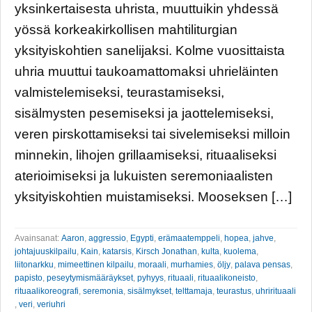
yksinkertaisesta uhrista, muuttuikin yhdessä
yössä korkeakirkollisen mahtiliturgian
yksityiskohtien sanelijaksi. Kolme vuosittaista
uhria muuttui taukoamattomaksi uhrieläinten
valmistelemiseksi, teurastamiseksi,
sisälmysten pesemiseksi ja jaottelemiseksi,
veren pirskottamiseksi tai sivelemiseksi milloin
minnekin, lihojen grillaamiseksi, rituaaliseksi
aterioimiseksi ja lukuisten seremoniaalisten
yksityiskohtien muistamiseksi. Mooseksen […]
Avainsanat:
Aaron
,
aggressio
,
Egypti
,
erämaatemppeli
,
hopea
,
jahve
,
johtajuuskilpailu
,
Kain
,
katarsis
,
Kirsch Jonathan
,
kulta
,
kuolema
,
liitonarkku
,
mimeettinen kilpailu
,
moraali
,
murhamies
,
öljy
,
palava pensas
,
papisto
,
peseytymismääräykset
,
pyhyys
,
rituaali
,
rituaalikoneisto
,
rituaalikoreografi
,
seremonia
,
sisälmykset
,
telttamaja
,
teurastus
,
uhrirituaali
,
veri
,
veriuhri