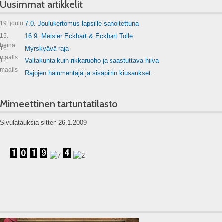
Uusimmat artikkelit
19. joulu
7.0. Joulukertomus lapsille sanoitettuna
15.
16.9. Meister Eckhart & Eckhart Tolle
heinä
16.
Myrskyävä raja
maalis
12.
Valtakunta kuin rikkaruoho ja saastuttava hiiva
maalis
Rajojen hämmentäjä ja sisäpiirin kiusaukset.
Mimeettinen tartuntatilasto
Sivulatauksia sitten 26.1.2009