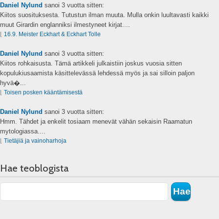
Daniel Nylund
sanoi
3 vuotta sitten:
Kiitos suosituksesta. Tutustun ilman muuta. Mulla onkin luultavasti kaikki
muut Girardin englanniksi ilmestyneet kirjat....
⌊
16.9. Meister Eckhart & Eckhart Tolle
Daniel Nylund
sanoi
3 vuotta sitten:
Kiitos rohkaisusta. Tämä artikkeli julkaistiin joskus vuosia sitten
kopulukiusaamista käsittelevässä lehdessä myös ja sai silloin paljon
hyvä�...
⌊
Toisen posken kääntämisestä
Daniel Nylund
sanoi
3 vuotta sitten:
Hmm. Tähdet ja enkelit tosiaam menevät vähän sekaisin Raamatun
mytologiassa....
⌊
Tietäjiä ja vainoharhoja
Hae teoblogista