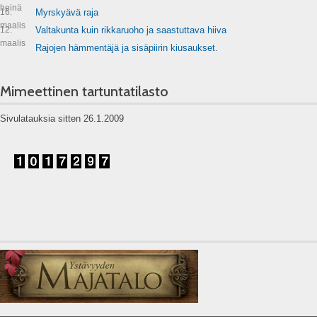
heinä
16.
Myrskyävä raja
maalis
12.
Valtakunta kuin rikkaruoho ja saastuttava hiiva
maalis
Rajojen hämmentäjä ja sisäpiirin kiusaukset.
Mimeettinen tartuntatilasto
Sivulatauksia sitten 26.1.2009