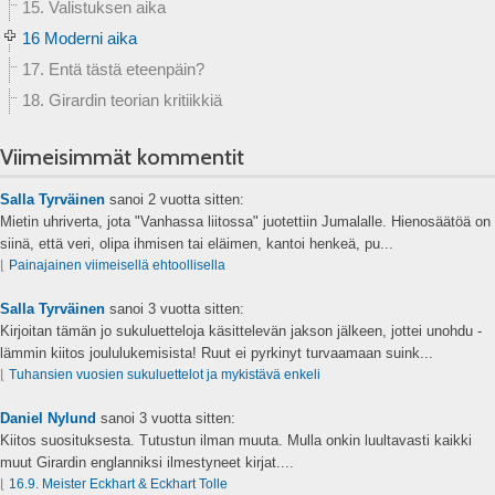
15. Valistuksen aika
16 Moderni aika
17. Entä tästä eteenpäin?
18. Girardin teorian kritiikkiä
Viimeisimmät kommentit
Salla Tyrväinen
sanoi
2 vuotta sitten:
Mietin uhriverta, jota "Vanhassa liitossa" juotettiin Jumalalle. Hienosäätöä on
siinä, että veri, olipa ihmisen tai eläimen, kantoi henkeä, pu...
⌊
Painajainen viimeisellä ehtoollisella
Salla Tyrväinen
sanoi
3 vuotta sitten:
Kirjoitan tämän jo sukuluetteloja käsittelevän jakson jälkeen, jottei unohdu -
lämmin kiitos joululukemisista! Ruut ei pyrkinyt turvaamaan suink...
⌊
Tuhansien vuosien sukuluettelot ja mykistävä enkeli
Daniel Nylund
sanoi
3 vuotta sitten:
Kiitos suosituksesta. Tutustun ilman muuta. Mulla onkin luultavasti kaikki
muut Girardin englanniksi ilmestyneet kirjat....
⌊
16.9. Meister Eckhart & Eckhart Tolle