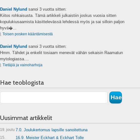
Daniel Nylund
sanoi
3 vuotta sitten:
Kiitos rohkaisusta. Tämä artikkeli julkaistiin joskus vuosia sitten
kopulukiusaamista käsittelevässä lehdessä myös ja sai silloin paljon
hyvä�...
⌊
Toisen posken kääntämisestä
Daniel Nylund
sanoi
3 vuotta sitten:
Hmm. Tähdet ja enkelit tosiaam menevät vähän sekaisin Raamatun
mytologiassa....
⌊
Tietäjiä ja vainoharhoja
Hae teoblogista
Uusimmat artikkelit
19. joulu
7.0. Joulukertomus lapsille sanoitettuna
15.
16.9. Meister Eckhart & Eckhart Tolle