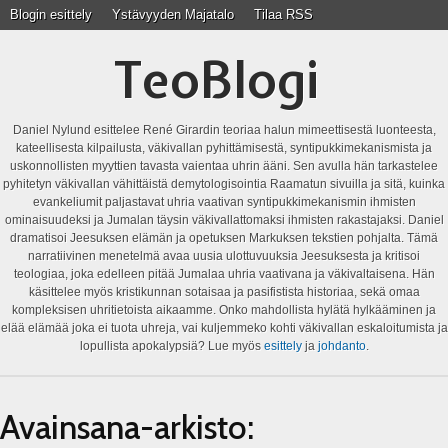
Blogin esittely
Ystävyyden Majatalo
Tilaa RSS
TeoBlogi
Daniel Nylund esittelee René Girardin teoriaa halun mimeettisestä luonteesta,
kateellisesta kilpailusta, väkivallan pyhittämisestä, syntipukkimekanismista ja
uskonnollisten myyttien tavasta vaientaa uhrin ääni. Sen avulla hän tarkastelee
pyhitetyn väkivallan vähittäistä demytologisointia Raamatun sivuilla ja sitä, kuinka
evankeliumit paljastavat uhria vaativan syntipukkimekanismin ihmisten
ominaisuudeksi ja Jumalan täysin väkivallattomaksi ihmisten rakastajaksi. Daniel
dramatisoi Jeesuksen elämän ja opetuksen Markuksen tekstien pohjalta. Tämä
narratiivinen menetelmä avaa uusia ulottuvuuksia Jeesuksesta ja kritisoi
teologiaa, joka edelleen pitää Jumalaa uhria vaativana ja väkivaltaisena. Hän
käsittelee myös kristikunnan sotaisaa ja pasifistista historiaa, sekä omaa
kompleksisen uhritietoista aikaamme. Onko mahdollista hylätä hylkääminen ja
elää elämää joka ei tuota uhreja, vai kuljemmeko kohti väkivallan eskaloitumista ja
lopullista apokalypsiä? Lue myös
esittely
ja
johdanto
.
Avainsana-arkisto: