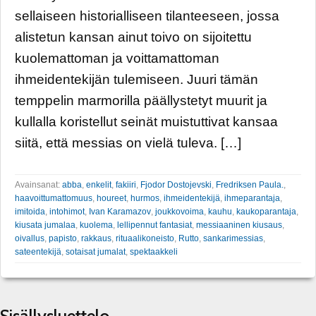
sellaiseen historialliseen tilanteeseen, jossa
alistetun kansan ainut toivo on sijoitettu
kuolemattoman ja voittamattoman
ihmeidentekijän tulemiseen. Juuri tämän
temppelin marmorilla päällystetyt muurit ja
kullalla koristellut seinät muistuttivat kansaa
siitä, että messias on vielä tuleva. […]
Avainsanat:
abba
,
enkelit
,
fakiiri
,
Fjodor Dostojevski
,
Fredriksen Paula.
,
haavoittumattomuus
,
houreet
,
hurmos
,
ihmeidentekijä
,
ihmeparantaja
,
imitoida
,
intohimot
,
Ivan Karamazov
,
joukkovoima
,
kauhu
,
kaukoparantaja
,
kiusata jumalaa
,
kuolema
,
lellipennut fantasiat
,
messiaaninen kiusaus
,
oivallus
,
papisto
,
rakkaus
,
rituaalikoneisto
,
Rutto
,
sankarimessias
,
sateentekijä
,
sotaisat jumalat
,
spektaakkeli
Sisällysluettelo