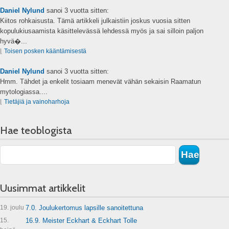
Daniel Nylund
sanoi
3 vuotta sitten:
Kiitos rohkaisusta. Tämä artikkeli julkaistiin joskus vuosia sitten
kopulukiusaamista käsittelevässä lehdessä myös ja sai silloin paljon
hyvä�...
⌊
Toisen posken kääntämisestä
Daniel Nylund
sanoi
3 vuotta sitten:
Hmm. Tähdet ja enkelit tosiaam menevät vähän sekaisin Raamatun
mytologiassa....
⌊
Tietäjiä ja vainoharhoja
Hae teoblogista
Uusimmat artikkelit
19. joulu
7.0. Joulukertomus lapsille sanoitettuna
15.
16.9. Meister Eckhart & Eckhart Tolle