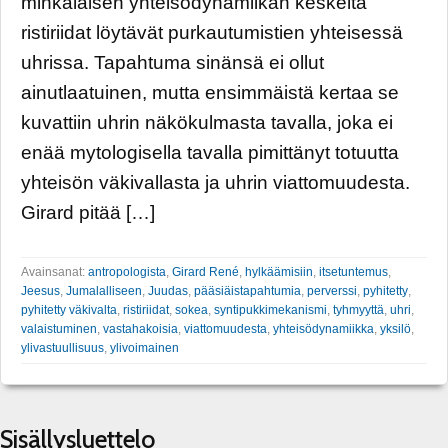
minkälaisen yhteisödynamiikan keskeltä
ristiriidat löytävät purkautumistien yhteisessä
uhrissa. Tapahtuma sinänsä ei ollut
ainutlaatuinen, mutta ensimmäistä kertaa se
kuvattiin uhrin näkökulmasta tavalla, joka ei
enää mytologisella tavalla pimittänyt totuutta
yhteisön väkivallasta ja uhrin viattomuudesta.
Girard pitää […]
Avainsanat:
antropologista
,
Girard René
,
hylkäämisiin
,
itsetuntemus
,
Jeesus
,
Jumalalliseen
,
Juudas
,
pääsiäistapahtumia
,
perverssi
,
pyhitetty
,
pyhitetty väkivalta
,
ristiriidat
,
sokea
,
syntipukkimekanismi
,
tyhmyyttä
,
uhri
,
valaistuminen
,
vastahakoisia
,
viattomuudesta
,
yhteisödynamiikka
,
yksilö
,
ylivastuullisuus
,
ylivoimainen
Sisällysluettelo