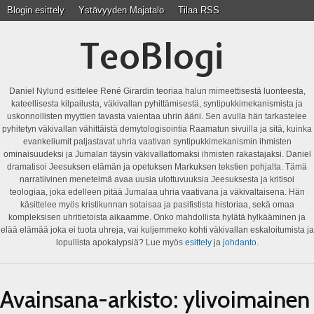
Blogin esittely
Ystävyyden Majatalo
Tilaa RSS
TeoBlogi
Daniel Nylund esittelee René Girardin teoriaa halun mimeettisestä luonteesta,
kateellisesta kilpailusta, väkivallan pyhittämisestä, syntipukkimekanismista ja
uskonnollisten myyttien tavasta vaientaa uhrin ääni. Sen avulla hän tarkastelee
pyhitetyn väkivallan vähittäistä demytologisointia Raamatun sivuilla ja sitä, kuinka
evankeliumit paljastavat uhria vaativan syntipukkimekanismin ihmisten
ominaisuudeksi ja Jumalan täysin väkivallattomaksi ihmisten rakastajaksi. Daniel
dramatisoi Jeesuksen elämän ja opetuksen Markuksen tekstien pohjalta. Tämä
narratiivinen menetelmä avaa uusia ulottuvuuksia Jeesuksesta ja kritisoi
teologiaa, joka edelleen pitää Jumalaa uhria vaativana ja väkivaltaisena. Hän
käsittelee myös kristikunnan sotaisaa ja pasifistista historiaa, sekä omaa
kompleksisen uhritietoista aikaamme. Onko mahdollista hylätä hylkääminen ja
elää elämää joka ei tuota uhreja, vai kuljemmeko kohti väkivallan eskaloitumista ja
lopullista apokalypsiä? Lue myös
esittely
ja
johdanto
.
Avainsana-arkisto:
ylivoimainen