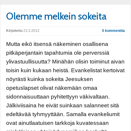
Olemme melkein sokeita
Kirjoitettu
23.3.2012
0 kommenttia
Mutta eikö itsensä näkeminen osallisena
pitkäperjantain tapahtumia ole perverssiä
ylivastuullisuutta? Minähän olisin toiminut aivan
toisin kuin kukaan heistä. Evankelistat kertoivat
nöyrästi kuinka sokeita Jeesuksen
opetuslapset olivat näkemään omaa
sidonnaisuuttaan pyhitettyyn väkivaltaan.
Jälkiviisaina he eivät suinkaan salanneet sitä
edeltävää tyhmyyttään. Samalla evankeliumit
ovat ainutlaatuisen tarkkoja kuvatessaan