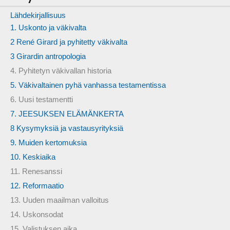
Lähdekirjallisuus
1. Uskonto ja väkivalta
2 René Girard ja pyhitetty väkivalta
3 Girardin antropologia
4. Pyhitetyn väkivallan historia
5. Väkivaltainen pyhä vanhassa testamentissa
6. Uusi testamentti
7. JEESUKSEN ELÄMÄNKERTA
8 Kysymyksiä ja vastausyrityksiä
9. Muiden kertomuksia
10. Keskiaika
11. Renesanssi
12. Reformaatio
13. Uuden maailman valloitus
14. Uskonsodat
15. Valistuksen aika