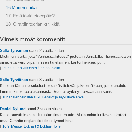
16 Moderni aika
17. Entä tästä eteenpäin?
18. Girardin teorian kritiikkiä
Viimeisimmät kommentit
Salla Tyrväinen
sanoi
2 vuotta sitten:
Mietin uhriverta, jota "Vanhassa liitossa" juotettiin Jumalalle. Hienosäätöä on
siinä, että veri, olipa ihmisen tai eläimen, kantoi henkeä, pu...
⌊
Painajainen viimeisellä ehtoollisella
Salla Tyrväinen
sanoi
3 vuotta sitten:
Kirjoitan tämän jo sukuluetteloja käsittelevän jakson jälkeen, jottei unohdu -
lämmin kiitos joululukemisista! Ruut ei pyrkinyt turvaamaan suink...
⌊
Tuhansien vuosien sukuluettelot ja mykistävä enkeli
Daniel Nylund
sanoi
3 vuotta sitten:
Kiitos suosituksesta. Tutustun ilman muuta. Mulla onkin luultavasti kaikki
muut Girardin englanniksi ilmestyneet kirjat....
⌊
16.9. Meister Eckhart & Eckhart Tolle