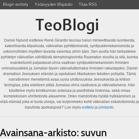
Blogin esittely
Ystävyyden Majatalo
Tilaa RSS
TeoBlogi
Daniel Nylund esittelee René Girardin teoriaa halun mimeettisestä luonteesta,
kateellisesta kilpailusta, väkivallan pyhittämisestä, syntipukkimekanismista ja
uskonnollisten myyttien tavasta vaientaa uhrin ääni. Sen avulla hän tarkastelee
pyhitetyn väkivallan vähittäistä demytologisointia Raamatun sivuilla ja sitä, kuinka
evankeliumit paljastavat uhria vaativan syntipukkimekanismin ihmisten
ominaisuudeksi ja Jumalan täysin väkivallattomaksi ihmisten rakastajaksi. Daniel
dramatisoi Jeesuksen elämän ja opetuksen Markuksen tekstien pohjalta. Tämä
narratiivinen menetelmä avaa uusia ulottuvuuksia Jeesuksesta ja kritisoi
teologiaa, joka edelleen pitää Jumalaa uhria vaativana ja väkivaltaisena. Hän
käsittelee myös kristikunnan sotaisaa ja pasifistista historiaa, sekä omaa
kompleksisen uhritietoista aikaamme. Onko mahdollista hylätä hylkääminen ja
elää elämää joka ei tuota uhreja, vai kuljemmeko kohti väkivallan eskaloitumista ja
lopullista apokalypsiä? Lue myös
esittely
ja
johdanto
.
Avainsana-arkisto:
suvun