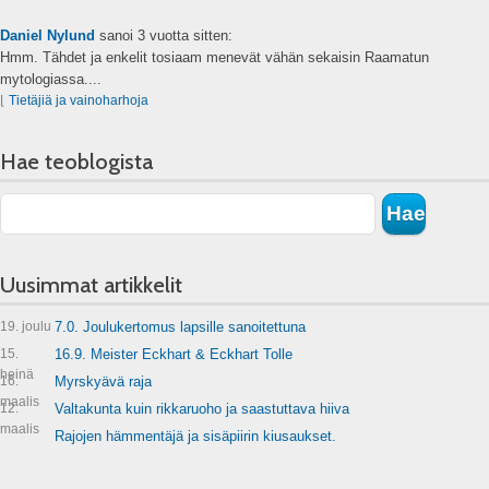
Daniel Nylund
sanoi
3 vuotta sitten:
Hmm. Tähdet ja enkelit tosiaam menevät vähän sekaisin Raamatun
mytologiassa....
⌊
Tietäjiä ja vainoharhoja
Hae teoblogista
Uusimmat artikkelit
19. joulu
7.0. Joulukertomus lapsille sanoitettuna
15.
16.9. Meister Eckhart & Eckhart Tolle
heinä
16.
Myrskyävä raja
maalis
12.
Valtakunta kuin rikkaruoho ja saastuttava hiiva
maalis
Rajojen hämmentäjä ja sisäpiirin kiusaukset.