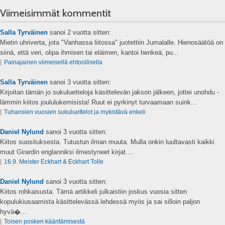
Viimeisimmät kommentit
Salla Tyrväinen
sanoi
2 vuotta sitten:
Mietin uhriverta, jota "Vanhassa liitossa" juotettiin Jumalalle. Hienosäätöä on
siinä, että veri, olipa ihmisen tai eläimen, kantoi henkeä, pu...
⌊
Painajainen viimeisellä ehtoollisella
Salla Tyrväinen
sanoi
3 vuotta sitten:
Kirjoitan tämän jo sukuluetteloja käsittelevän jakson jälkeen, jottei unohdu -
lämmin kiitos joululukemisista! Ruut ei pyrkinyt turvaamaan suink...
⌊
Tuhansien vuosien sukuluettelot ja mykistävä enkeli
Daniel Nylund
sanoi
3 vuotta sitten:
Kiitos suosituksesta. Tutustun ilman muuta. Mulla onkin luultavasti kaikki
muut Girardin englanniksi ilmestyneet kirjat....
⌊
16.9. Meister Eckhart & Eckhart Tolle
Daniel Nylund
sanoi
3 vuotta sitten:
Kiitos rohkaisusta. Tämä artikkeli julkaistiin joskus vuosia sitten
kopulukiusaamista käsittelevässä lehdessä myös ja sai silloin paljon
hyvä�...
⌊
Toisen posken kääntämisestä