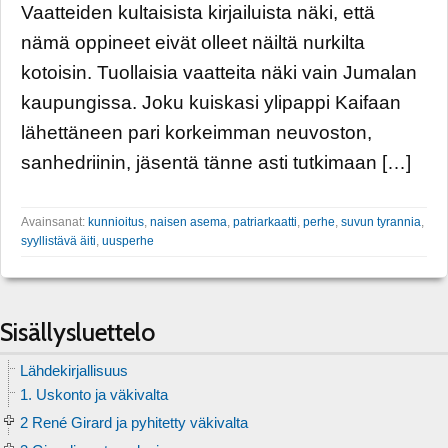
Vaatteiden kultaisista kirjailuista näki, että
nämä oppineet eivät olleet näiltä nurkilta
kotoisin. Tuollaisia vaatteita näki vain Jumalan
kaupungissa. Joku kuiskasi ylipappi Kaifaan
lähettäneen pari korkeimman neuvoston,
sanhedriinin, jäsentä tänne asti tutkimaan […]
Avainsanat:
kunnioitus
,
naisen asema
,
patriarkaatti
,
perhe
,
suvun tyrannia
,
syyllistävä äiti
,
uusperhe
Sisällysluettelo
Lähdekirjallisuus
1. Uskonto ja väkivalta
2 René Girard ja pyhitetty väkivalta