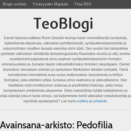
Blogin esittely
Ystävyyden Majatalo
Tilaa RSS
TeoBlogi
Daniel Nylund esittelee René Girardin teoriaa halun mimeettisestä luonteesta,
kateellisesta kilpailusta, väkivallan pyhittämisestä, syntipukkimekanismista ja
uskonnollisten myyttien tavasta vaientaa uhrin ääni. Sen avulla hän tarkastelee
pyhitetyn väkivallan vähittäistä demytologisointia Raamatun sivuilla ja sitä, kuinka
evankeliumit paljastavat uhria vaativan syntipukkimekanismin ihmisten
ominaisuudeksi ja Jumalan täysin väkivallattomaksi ihmisten rakastajaksi. Daniel
dramatisoi Jeesuksen elämän ja opetuksen Markuksen tekstien pohjalta. Tämä
narratiivinen menetelmä avaa uusia ulottuvuuksia Jeesuksesta ja kritisoi
teologiaa, joka edelleen pitää Jumalaa uhria vaativana ja väkivaltaisena. Hän
käsittelee myös kristikunnan sotaisaa ja pasifistista historiaa, sekä omaa
kompleksisen uhritietoista aikaamme. Onko mahdollista hylätä hylkääminen ja
elää elämää joka ei tuota uhreja, vai kuljemmeko kohti väkivallan eskaloitumista ja
lopullista apokalypsiä? Lue myös
esittely
ja
johdanto
.
Avainsana-arkisto:
Pedofilia