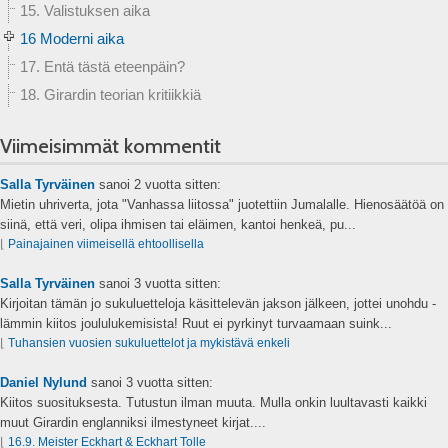
15. Valistuksen aika
16 Moderni aika
17. Entä tästä eteenpäin?
18. Girardin teorian kritiikkiä
Viimeisimmät kommentit
Salla Tyrväinen
sanoi
2 vuotta sitten:
Mietin uhriverta, jota "Vanhassa liitossa" juotettiin Jumalalle. Hienosäätöä on
siinä, että veri, olipa ihmisen tai eläimen, kantoi henkeä, pu...
⌊
Painajainen viimeisellä ehtoollisella
Salla Tyrväinen
sanoi
3 vuotta sitten:
Kirjoitan tämän jo sukuluetteloja käsittelevän jakson jälkeen, jottei unohdu -
lämmin kiitos joululukemisista! Ruut ei pyrkinyt turvaamaan suink...
⌊
Tuhansien vuosien sukuluettelot ja mykistävä enkeli
Daniel Nylund
sanoi
3 vuotta sitten:
Kiitos suosituksesta. Tutustun ilman muuta. Mulla onkin luultavasti kaikki
muut Girardin englanniksi ilmestyneet kirjat....
⌊
16.9. Meister Eckhart & Eckhart Tolle