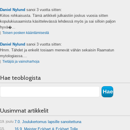
Daniel Nylund
sanoi
3 vuotta sitten:
Kiitos rohkaisusta. Tämä artikkeli julkaistiin joskus vuosia sitten
kopulukiusaamista käsittelevässä lehdessä myös ja sai silloin paljon
hyvä�...
⌊
Toisen posken kääntämisestä
Daniel Nylund
sanoi
3 vuotta sitten:
Hmm. Tähdet ja enkelit tosiaam menevät vähän sekaisin Raamatun
mytologiassa....
⌊
Tietäjiä ja vainoharhoja
Hae teoblogista
Uusimmat artikkelit
19. joulu
7.0. Joulukertomus lapsille sanoitettuna
15.
16.9. Meister Eckhart & Eckhart Tolle