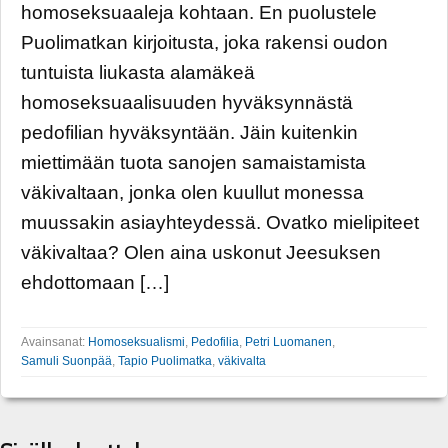
homoseksuaaleja kohtaan. En puolustele
Puolimatkan kirjoitusta, joka rakensi oudon
tuntuista liukasta alamäkeä
homoseksuaalisuuden hyväksynnästä
pedofilian hyväksyntään. Jäin kuitenkin
miettimään tuota sanojen samaistamista
väkivaltaan, jonka olen kuullut monessa
muussakin asiayhteydessä. Ovatko mielipiteet
väkivaltaa? Olen aina uskonut Jeesuksen
ehdottomaan […]
Avainsanat:
Homoseksualismi
,
Pedofilia
,
Petri Luomanen
,
Samuli Suonpää
,
Tapio Puolimatka
,
väkivalta