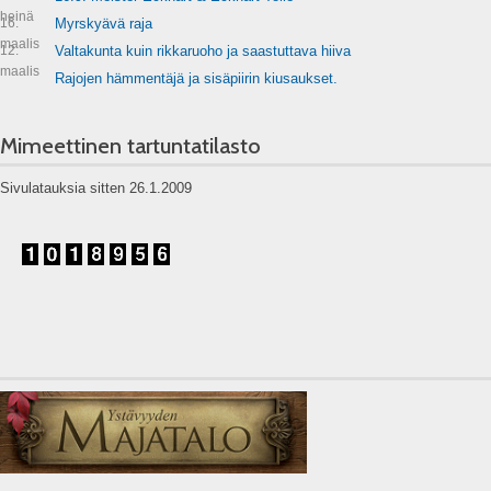
heinä
16.
Myrskyävä raja
maalis
12.
Valtakunta kuin rikkaruoho ja saastuttava hiiva
maalis
Rajojen hämmentäjä ja sisäpiirin kiusaukset.
Mimeettinen tartuntatilasto
Sivulatauksia sitten 26.1.2009