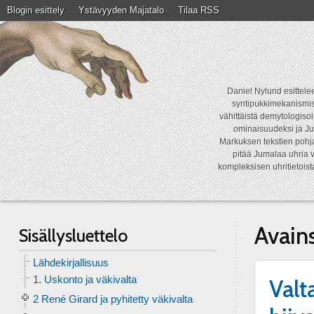
Blogin esittely
Ystävyyden Majatalo
Tilaa RSS
Daniel Nylund esittelee
syntipukkimekanismist
vähittäistä demytologisoi
ominaisuudeksi ja Ju
Markuksen tekstien pohja
pitää Jumalaa uhria v
kompleksisen uhritietois
Avain
Sisällysluettelo
Lähdekirjallisuus
1. Uskonto ja väkivalta
Valt
2 René Girard ja pyhitetty väkivalta