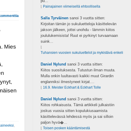
pu...
⌊
Painajainen viimeisellä ehtoollisella
kommenttia
Salla Tyrväinen
sanoi
3 vuotta sitten:
Kirjoitan tämän jo sukuluetteloja käsittelevän
a
jakson jälkeen, jottei unohdu - lämmin kiitos
joululukemisista! Ruut ei pyrkinyt turvaamaan
suink...
a. Mies
⌊
Tuhansien vuosien sukuluettelot ja mykistävä enkeli
ä,
Daniel Nylund
sanoi
3 vuotta sitten:
Kiitos suosituksesta. Tutustun ilman muuta.
en
Mulla onkin luultavasti kaikki muut Girardin
ynyt,
englanniksi ilmestyneet kirjat....
⌊
16.9. Meister Eckhart & Eckhart Tolle
mmäisen
Daniel Nylund
sanoi
3 vuotta sitten:
Kiitos rohkaisusta. Tämä artikkeli julkaistiin
joskus vuosia sitten kopulukiusaamista
käsittelevässä lehdessä myös ja sai silloin
paljon hyvä�...
saineeksi
,
⌊
Toisen posken kääntämisestä