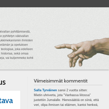
kivallan pyhittämisestä,
e pyhitetyn väkivallan
tipukkimekanismin ihmisten
n elämän ja opetuksen
 teologiaa, joka edelleen
a historiaa, sekä omaa
eja, vai kuljemmeko kohti
us
Viimeisimmät kommentit
Salla Tyrväinen
sanoi
2 vuotta sitten:
Mietin uhriverta, jota "Vanhassa liitossa"
tava
juotettiin Jumalalle. Hienosäätöä on siinä, että
veri, olipa ihmisen tai eläimen, kantoi henkeä,