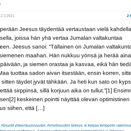
a
2.3.2021
2 
erään Jeesus täydentää vertaustaan vielä kahdell
sella, joissa hän yhä vertaa Jumalan valtakuntaa
en. Jeesus sanoi: “Tällainen on Jumalan valtakunt
 siemenen maahan. Hän nukkuu yönsä ja herää aina
päivään, ja siemen orastaa ja kasvaa, eikä hän tied
Maa tuottaa sadon aivan itsestään, ensin korren, sitt
 sitten täydet jyvät tähkään. Ja heti kun sato on kyps
ettää sirppinsä, sillä korjuun aika on tullut.”[1] Ensi
sen[2] keskeinen pointti näyttää olevan optimistinen
us siihen, että […]
:
Absurdit yhteenkuuluvuudet
,
Armollisuuden tärkeys
,
ei kelpaa temppelin rakennu
ltakunnan rajattomuus
,
Jumalan valtakunta rajojen hämmentäjänä ja rikkojana
,