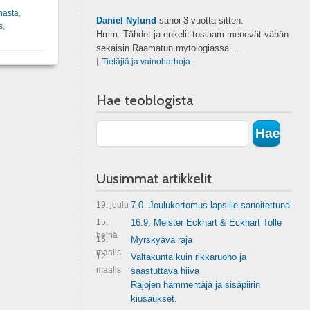
nasta
,
Daniel Nylund
sanoi
3 vuotta sitten:
s
,
Hmm. Tähdet ja enkelit tosiaam menevät vähän
sekaisin Raamatun mytologiassa....
⌊
Tietäjiä ja vainoharhoja
Hae teoblogista
Uusimmat artikkelit
19. joulu
7.0. Joulukertomus lapsille sanoitettuna
15.
16.9. Meister Eckhart & Eckhart Tolle
heinä
16.
Myrskyävä raja
maalis
12.
Valtakunta kuin rikkaruoho ja
maalis
saastuttava hiiva
Rajojen hämmentäjä ja sisäpiirin
kiusaukset.