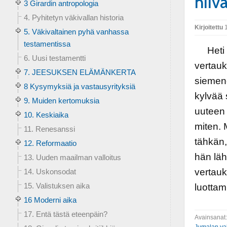
hiiv
3 Girardin antropologia
4. Pyhitetyn väkivallan historia
Kirjoitettu
1
5. Väkivaltainen pyhä vanhassa
testamentissa
Heti p
6. Uusi testamentti
vertauk
7. JEESUKSEN ELÄMÄNKERTA
siemene
8 Kysymyksiä ja vastausyrityksiä
kylvää
9. Muiden kertomuksia
uuteen 
10. Keskiaika
miten. 
11. Renesanssi
tähkän,
12. Reformaatio
hän läh
13. Uuden maailman valloitus
vertauk
14. Uskonsodat
15. Valistuksen aika
luottam
16 Moderni aika
17. Entä tästä eteenpäin?
Avainsanat
Jumalan va