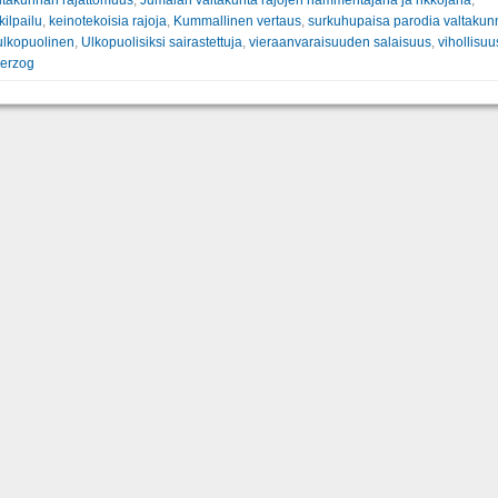
kilpailu
,
keinotekoisia rajoja
,
Kummallinen vertaus
,
surkuhupaisa parodia valtakun
ulkopuolinen
,
Ulkopuolisiksi sairastettuja
,
vieraanvaraisuuden salaisuus
,
vihollisuu
Herzog