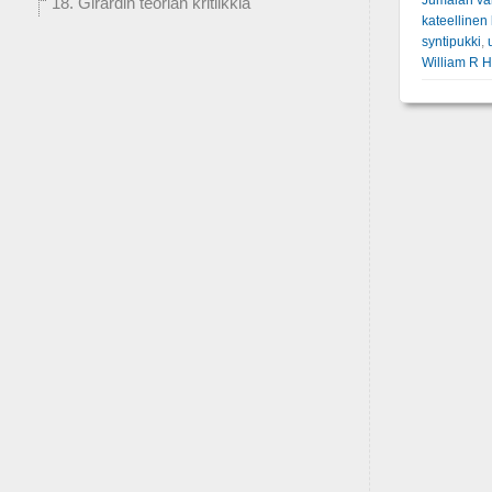
18. Girardin teorian kritiikkiä
kateellinen 
syntipukki
,
William R 