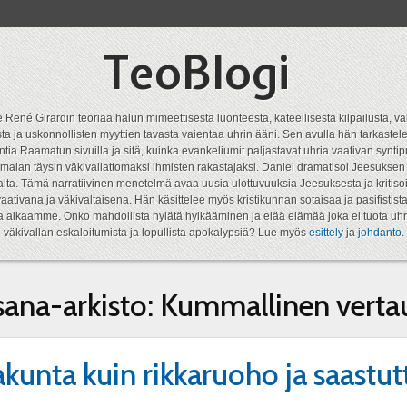
TeoBlogi
 René Girardin teoriaa halun mimeettisestä luonteesta, kateellisesta kilpailusta, vä
a ja uskonnollisten myyttien tavasta vaientaa uhrin ääni. Sen avulla hän tarkastele
ntia Raamatun sivuilla ja sitä, kuinka evankeliumit paljastavat uhria vaativan syn
malan täysin väkivallattomaksi ihmisten rakastajaksi. Daniel dramatisoi Jeesukse
lta. Tämä narratiivinen menetelmä avaa uusia ulottuvuuksia Jeesuksesta ja kritisoi
aativana ja väkivaltaisena. Hän käsittelee myös kristikunnan sotaisaa ja pasifistist
ta aikaamme. Onko mahdollista hylätä hylkääminen ja elää elämää joka ei tuota uhr
väkivallan eskaloitumista ja lopullista apokalypsiä? Lue myös
esittely
ja
johdanto
.
sana-arkisto:
Kummallinen verta
akunta kuin rikkaruoho ja saastut