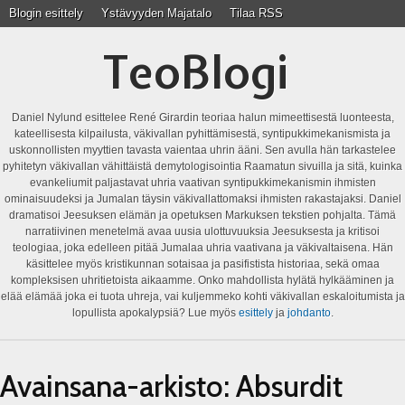
Blogin esittely
Ystävyyden Majatalo
Tilaa RSS
TeoBlogi
Daniel Nylund esittelee René Girardin teoriaa halun mimeettisestä luonteesta,
kateellisesta kilpailusta, väkivallan pyhittämisestä, syntipukkimekanismista ja
uskonnollisten myyttien tavasta vaientaa uhrin ääni. Sen avulla hän tarkastelee
pyhitetyn väkivallan vähittäistä demytologisointia Raamatun sivuilla ja sitä, kuinka
evankeliumit paljastavat uhria vaativan syntipukkimekanismin ihmisten
ominaisuudeksi ja Jumalan täysin väkivallattomaksi ihmisten rakastajaksi. Daniel
dramatisoi Jeesuksen elämän ja opetuksen Markuksen tekstien pohjalta. Tämä
narratiivinen menetelmä avaa uusia ulottuvuuksia Jeesuksesta ja kritisoi
teologiaa, joka edelleen pitää Jumalaa uhria vaativana ja väkivaltaisena. Hän
käsittelee myös kristikunnan sotaisaa ja pasifistista historiaa, sekä omaa
kompleksisen uhritietoista aikaamme. Onko mahdollista hylätä hylkääminen ja
elää elämää joka ei tuota uhreja, vai kuljemmeko kohti väkivallan eskaloitumista ja
lopullista apokalypsiä? Lue myös
esittely
ja
johdanto
.
Avainsana-arkisto:
Absurdit