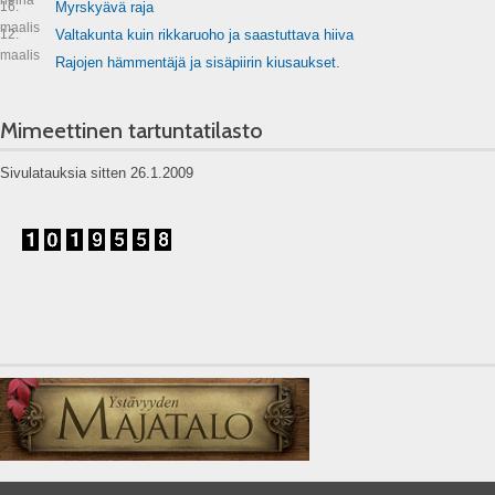
16.
Myrskyävä raja
maalis
12.
Valtakunta kuin rikkaruoho ja saastuttava hiiva
maalis
Rajojen hämmentäjä ja sisäpiirin kiusaukset.
Mimeettinen tartuntatilasto
Sivulatauksia sitten 26.1.2009