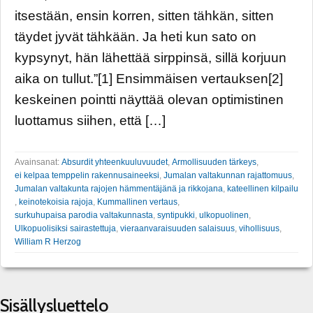
itsestään, ensin korren, sitten tähkän, sitten
täydet jyvät tähkään. Ja heti kun sato on
kypsynyt, hän lähettää sirppinsä, sillä korjuun
aika on tullut.”[1] Ensimmäisen vertauksen[2]
keskeinen pointti näyttää olevan optimistinen
luottamus siihen, että […]
Avainsanat:
Absurdit yhteenkuuluvuudet
,
Armollisuuden tärkeys
,
ei kelpaa temppelin rakennusaineeksi
,
Jumalan valtakunnan rajattomuus
,
Jumalan valtakunta rajojen hämmentäjänä ja rikkojana
,
kateellinen kilpailu
,
keinotekoisia rajoja
,
Kummallinen vertaus
,
surkuhupaisa parodia valtakunnasta
,
syntipukki
,
ulkopuolinen
,
Ulkopuolisiksi sairastettuja
,
vieraanvaraisuuden salaisuus
,
vihollisuus
,
William R Herzog
Sisällysluettelo