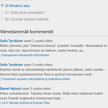
16 Moderni aika
17. Entä tästä eteenpäin?
18. Girardin teorian kritiikkiä
Viimeisimmät kommentit
Salla Tyrväinen
sanoi
2 vuotta sitten:
Mietin uhriverta, jota "Vanhassa liitossa" juotettiin Jumalalle. Hienosäätöä on
siinä, että veri, olipa ihmisen tai eläimen, kantoi henkeä, pu...
⌊
Painajainen viimeisellä ehtoollisella
Salla Tyrväinen
sanoi
3 vuotta sitten:
Kirjoitan tämän jo sukuluetteloja käsittelevän jakson jälkeen, jottei unohdu -
lämmin kiitos joululukemisista! Ruut ei pyrkinyt turvaamaan suink...
⌊
Tuhansien vuosien sukuluettelot ja mykistävä enkeli
Daniel Nylund
sanoi
3 vuotta sitten:
Kiitos suosituksesta. Tutustun ilman muuta. Mulla onkin luultavasti kaikki
muut Girardin englanniksi ilmestyneet kirjat....
⌊
16.9. Meister Eckhart & Eckhart Tolle