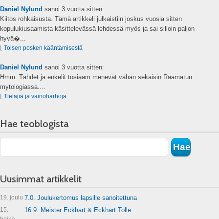
Daniel Nylund
sanoi
3 vuotta sitten:
Kiitos rohkaisusta. Tämä artikkeli julkaistiin joskus vuosia sitten
kopulukiusaamista käsittelevässä lehdessä myös ja sai silloin paljon
hyvä�...
⌊
Toisen posken kääntämisestä
Daniel Nylund
sanoi
3 vuotta sitten:
Hmm. Tähdet ja enkelit tosiaam menevät vähän sekaisin Raamatun
mytologiassa....
⌊
Tietäjiä ja vainoharhoja
Hae teoblogista
Uusimmat artikkelit
19. joulu
7.0. Joulukertomus lapsille sanoitettuna
15.
16.9. Meister Eckhart & Eckhart Tolle
heinä