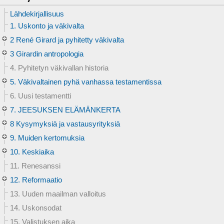
Lähdekirjallisuus
1. Uskonto ja väkivalta
2 René Girard ja pyhitetty väkivalta
3 Girardin antropologia
4. Pyhitetyn väkivallan historia
5. Väkivaltainen pyhä vanhassa testamentissa
6. Uusi testamentti
7. JEESUKSEN ELÄMÄNKERTA
8 Kysymyksiä ja vastausyrityksiä
9. Muiden kertomuksia
10. Keskiaika
11. Renesanssi
12. Reformaatio
13. Uuden maailman valloitus
14. Uskonsodat
15. Valistuksen aika