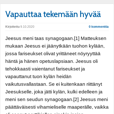
Vapauttaa tekemään hyvää
Kirjoitettu
9.10.2020
0 kommenttia
Jeesus meni taas synagogaan.[1] Matteuksen
mukaan Jeesus ei jäänytkään tuohon kylään,
jossa fariseukset olivat yrittäneet nöyryyttää
häntä ja hänen opetuslapsiaan. Jeesus oli
tehokkaasti vaientanut fariseukset ja
vapauttanut tuon kylän heidän
vaikutusvallastaan. Se ei kuitenkaan riittänyt
Jeesukselle, joka jätti kylän, kulki edelleen ja
meni sen seudun synagogaan.[2] Jeesus meni
päättäväisesti vihamieliselle maaperälle, vaikka