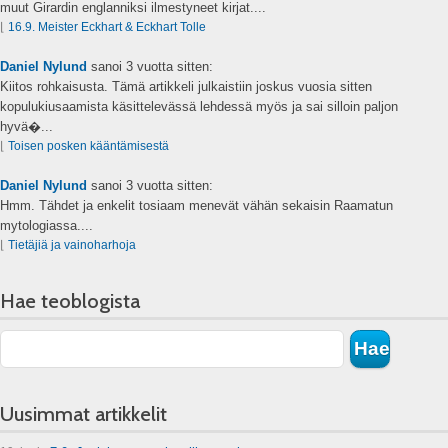
muut Girardin englanniksi ilmestyneet kirjat....
⌊
16.9. Meister Eckhart & Eckhart Tolle
Daniel Nylund
sanoi
3 vuotta sitten:
Kiitos rohkaisusta. Tämä artikkeli julkaistiin joskus vuosia sitten
kopulukiusaamista käsittelevässä lehdessä myös ja sai silloin paljon
hyvä�...
⌊
Toisen posken kääntämisestä
Daniel Nylund
sanoi
3 vuotta sitten:
Hmm. Tähdet ja enkelit tosiaam menevät vähän sekaisin Raamatun
mytologiassa....
⌊
Tietäjiä ja vainoharhoja
Hae teoblogista
Uusimmat artikkelit