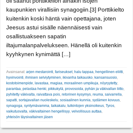
oli saanut porttikiellon ainakin isojen
kaupunkien virallisiin synagogiin.[3] Porttikielto
kuitenkin koski häntä vain opettajana, joten
Jeesus astui sisälle näennäisesti vain
osallistuakseen sapatin
iltajumalanpalvelukseen. Hänellä oli kuitenkin
kyyhkynen kynimättä […]
Avainsanat:
arjen mestarointi
,
fariseukset
,
halu tappaa
,
hengellinen eliitti
,
hyvinvointi
,
ihmisen selviytyminen
,
ikivanha taikausko
,
kansansuosio
,
kostotoimenpide
,
lavastaa
,
magiaa
,
moraalinen umpikuja
,
nöyryytetty
,
parantaa
,
pelastaa henki
,
pikkukylä
,
provosoida
,
pyhän ja väkivallan liitto
,
pyhitetty väkivalta
,
raivattava pois
,
retorinen kysymys
,
reuma
,
saivarrella
,
sapatti
,
sortajavallan nuoleskelu
,
sosiaalinen kunnia
,
sydämen kovuus
,
synagoga
,
syntymävamma
,
taikakalu
,
tulkintojen yksinoikeus
,
Tyros
,
vaikutusvalta
,
väkivaltainen hengellisyy
,
velvollisuus auttaa
,
yhteisön täysivaltainen jäsen