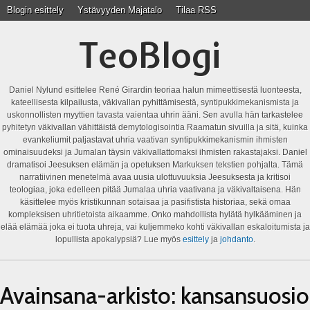
Blogin esittely
Ystävyyden Majatalo
Tilaa RSS
TeoBlogi
Daniel Nylund esittelee René Girardin teoriaa halun mimeettisestä luonteesta,
kateellisesta kilpailusta, väkivallan pyhittämisestä, syntipukkimekanismista ja
uskonnollisten myyttien tavasta vaientaa uhrin ääni. Sen avulla hän tarkastelee
pyhitetyn väkivallan vähittäistä demytologisointia Raamatun sivuilla ja sitä, kuinka
evankeliumit paljastavat uhria vaativan syntipukkimekanismin ihmisten
ominaisuudeksi ja Jumalan täysin väkivallattomaksi ihmisten rakastajaksi. Daniel
dramatisoi Jeesuksen elämän ja opetuksen Markuksen tekstien pohjalta. Tämä
narratiivinen menetelmä avaa uusia ulottuvuuksia Jeesuksesta ja kritisoi
teologiaa, joka edelleen pitää Jumalaa uhria vaativana ja väkivaltaisena. Hän
käsittelee myös kristikunnan sotaisaa ja pasifistista historiaa, sekä omaa
kompleksisen uhritietoista aikaamme. Onko mahdollista hylätä hylkääminen ja
elää elämää joka ei tuota uhreja, vai kuljemmeko kohti väkivallan eskaloitumista ja
lopullista apokalypsiä? Lue myös
esittely
ja
johdanto
.
Avainsana-arkisto:
kansansuosio