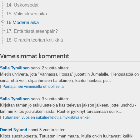
14. Uskonsodat
15. Valistuksen aika
16 Moderni aika
17. Entä tästä eteenpäin?
18. Girardin teorian kritiikkiä
Viimeisimmät kommentit
Salla Tyrväinen
sanoi
2 vuotta sitten:
Mietin uhriverta, jota "Vanhassa liitossa" juotettiin Jumalalle. Hienosäätöä on
siinä, että veri, olipa ihmisen tai eläimen, kantoi henkeä, pu...
⌊
Painajainen viimeisellä ehtoollisella
Salla Tyrväinen
sanoi
3 vuotta sitten:
Kirjoitan tämän jo sukuluetteloja käsittelevän jakson jälkeen, jottei unohdu -
lämmin kiitos joululukemisista! Ruut ei pyrkinyt turvaamaan suink...
⌊
Tuhansien vuosien sukuluettelot ja mykistävä enkeli
Daniel Nylund
sanoi
3 vuotta sitten:
Kiitos suosituksesta. Tutustun ilman muuta. Mulla onkin luultavasti kaikki