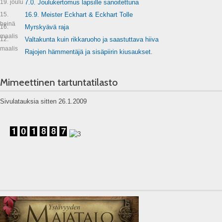
19. joulu
7.0. Joulukertomus lapsille sanoitettuna
15.
16.9. Meister Eckhart & Eckhart Tolle
heinä
16.
Myrskyävä raja
maalis
12.
Valtakunta kuin rikkaruoho ja saastuttava hiiva
maalis
Rajojen hämmentäjä ja sisäpiirin kiusaukset.
Mimeettinen tartuntatilasto
Sivulatauksia sitten 26.1.2009