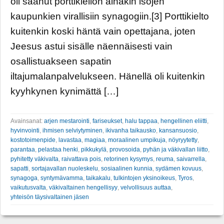
oli saanut porttikiellon ainakin isojen
kaupunkien virallisiin synagogiin.[3] Porttikielto
kuitenkin koski häntä vain opettajana, joten
Jeesus astui sisälle näennäisesti vain
osallistuakseen sapatin
iltajumalanpalvelukseen. Hänellä oli kuitenkin
kyyhkynen kynimättä […]
Avainsanat:
arjen mestarointi
,
fariseukset
,
halu tappaa
,
hengellinen eliitti
,
hyvinvointi
,
ihmisen selviytyminen
,
ikivanha taikausko
,
kansansuosio
,
kostotoimenpide
,
lavastaa
,
magiaa
,
moraalinen umpikuja
,
nöyryytetty
,
parantaa
,
pelastaa henki
,
pikkukylä
,
provosoida
,
pyhän ja väkivallan liitto
,
pyhitetty väkivalta
,
raivattava pois
,
retorinen kysymys
,
reuma
,
saivarrella
,
sapatti
,
sortajavallan nuoleskelu
,
sosiaalinen kunnia
,
sydämen kovuus
,
synagoga
,
syntymävamma
,
taikakalu
,
tulkintojen yksinoikeus
,
Tyros
,
vaikutusvalta
,
väkivaltainen hengellisyy
,
velvollisuus auttaa
,
yhteisön täysivaltainen jäsen