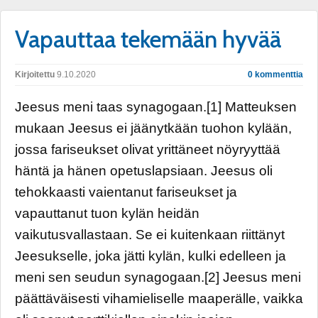
Vapauttaa tekemään hyvää
Kirjoitettu
9.10.2020
0 kommenttia
Jeesus meni taas synagogaan.[1] Matteuksen
mukaan Jeesus ei jäänytkään tuohon kylään,
jossa fariseukset olivat yrittäneet nöyryyttää
häntä ja hänen opetuslapsiaan. Jeesus oli
tehokkaasti vaientanut fariseukset ja
vapauttanut tuon kylän heidän
vaikutusvallastaan. Se ei kuitenkaan riittänyt
Jeesukselle, joka jätti kylän, kulki edelleen ja
meni sen seudun synagogaan.[2] Jeesus meni
päättäväisesti vihamieliselle maaperälle, vaikka