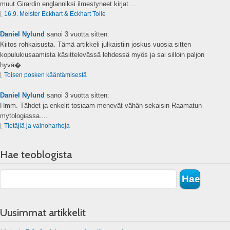
muut Girardin englanniksi ilmestyneet kirjat....
⌊
16.9. Meister Eckhart & Eckhart Tolle
Daniel Nylund
sanoi
3 vuotta sitten:
Kiitos rohkaisusta. Tämä artikkeli julkaistiin joskus vuosia sitten
kopulukiusaamista käsittelevässä lehdessä myös ja sai silloin paljon
hyvä�...
⌊
Toisen posken kääntämisestä
Daniel Nylund
sanoi
3 vuotta sitten:
Hmm. Tähdet ja enkelit tosiaam menevät vähän sekaisin Raamatun
mytologiassa....
⌊
Tietäjiä ja vainoharhoja
Hae teoblogista
Uusimmat artikkelit