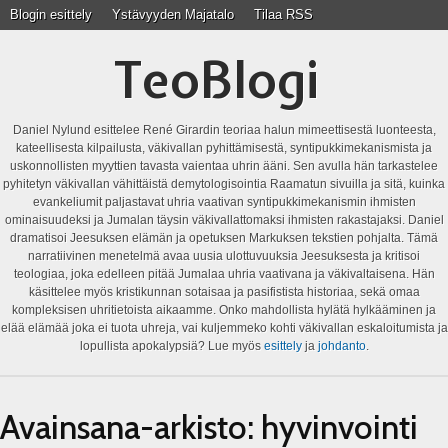
Blogin esittely
Ystävyyden Majatalo
Tilaa RSS
TeoBlogi
Daniel Nylund esittelee René Girardin teoriaa halun mimeettisestä luonteesta,
kateellisesta kilpailusta, väkivallan pyhittämisestä, syntipukkimekanismista ja
uskonnollisten myyttien tavasta vaientaa uhrin ääni. Sen avulla hän tarkastelee
pyhitetyn väkivallan vähittäistä demytologisointia Raamatun sivuilla ja sitä, kuinka
evankeliumit paljastavat uhria vaativan syntipukkimekanismin ihmisten
ominaisuudeksi ja Jumalan täysin väkivallattomaksi ihmisten rakastajaksi. Daniel
dramatisoi Jeesuksen elämän ja opetuksen Markuksen tekstien pohjalta. Tämä
narratiivinen menetelmä avaa uusia ulottuvuuksia Jeesuksesta ja kritisoi
teologiaa, joka edelleen pitää Jumalaa uhria vaativana ja väkivaltaisena. Hän
käsittelee myös kristikunnan sotaisaa ja pasifistista historiaa, sekä omaa
kompleksisen uhritietoista aikaamme. Onko mahdollista hylätä hylkääminen ja
elää elämää joka ei tuota uhreja, vai kuljemmeko kohti väkivallan eskaloitumista ja
lopullista apokalypsiä? Lue myös
esittely
ja
johdanto
.
Avainsana-arkisto:
hyvinvointi