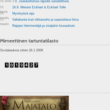
19. joulu
7.0. Joulukertomus lapsille sanoitettuna
15.
16.9. Meister Eckhart & Eckhart Tolle
heinä
16.
Myrskyävä raja
maalis
12.
Valtakunta kuin rikkaruoho ja saastuttava hiiva
maalis
Rajojen hämmentäjä ja sisäpiirin kiusaukset.
Mimeettinen tartuntatilasto
Sivulatauksia sitten 26.1.2009