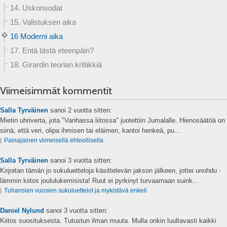
14. Uskonsodat
15. Valistuksen aika
16 Moderni aika
17. Entä tästä eteenpäin?
18. Girardin teorian kritiikkiä
Viimeisimmät kommentit
Salla Tyrväinen
sanoi
2 vuotta sitten:
Mietin uhriverta, jota "Vanhassa liitossa" juotettiin Jumalalle. Hienosäätöä on
siinä, että veri, olipa ihmisen tai eläimen, kantoi henkeä, pu...
⌊
Painajainen viimeisellä ehtoollisella
Salla Tyrväinen
sanoi
3 vuotta sitten:
Kirjoitan tämän jo sukuluetteloja käsittelevän jakson jälkeen, jottei unohdu -
lämmin kiitos joululukemisista! Ruut ei pyrkinyt turvaamaan suink...
⌊
Tuhansien vuosien sukuluettelot ja mykistävä enkeli
Daniel Nylund
sanoi
3 vuotta sitten:
Kiitos suosituksesta. Tutustun ilman muuta. Mulla onkin luultavasti kaikki