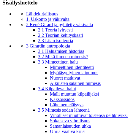
Sisällysluettelo
Lähdekirjallisuus
1. Uskonto ja väkivalta
2 René Girard ja pyhitetty väkivalta
2.1 Teoria lyhyesti
2.2 Teorian kehityskaari
2.3 Liian iso teoria
3 Girardin antropologia
3.1 Haluamisen historiaa
3.2 Mikä ihmeen mimesis?
3.3 Mimeettinen halu
Mimeettinen identiteetti
Myötäsyntyinen taipumus
Nuoret matkivat
Aikuisten salainen mimesis
3.4 Kilpailevat halut
Malli muuttuu kilpailijaksi
Kaksoissidos
Läheinen etäisyys
3.5 Mimesis sodan lähteenä
Viholliset muuttuvat toistensa peilikuviksi
Sokaiseva vihollisuus
Samanlaisuuden uhka
Uhria vaativa kriisi