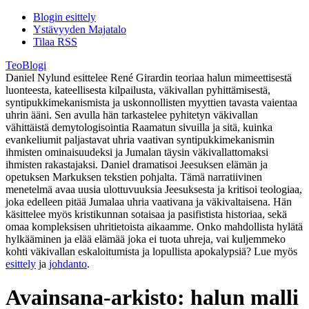
Blogin esittely
Ystävyyden Majatalo
Tilaa RSS
TeoBlogi
Daniel Nylund esittelee René Girardin teoriaa halun mimeettisestä
luonteesta, kateellisesta kilpailusta, väkivallan pyhittämisestä,
syntipukkimekanismista ja uskonnollisten myyttien tavasta vaientaa
uhrin ääni. Sen avulla hän tarkastelee pyhitetyn väkivallan
vähittäistä demytologisointia Raamatun sivuilla ja sitä, kuinka
evankeliumit paljastavat uhria vaativan syntipukkimekanismin
ihmisten ominaisuudeksi ja Jumalan täysin väkivallattomaksi
ihmisten rakastajaksi. Daniel dramatisoi Jeesuksen elämän ja
opetuksen Markuksen tekstien pohjalta. Tämä narratiivinen
menetelmä avaa uusia ulottuvuuksia Jeesuksesta ja kritisoi teologiaa,
joka edelleen pitää Jumalaa uhria vaativana ja väkivaltaisena. Hän
käsittelee myös kristikunnan sotaisaa ja pasifistista historiaa, sekä
omaa kompleksisen uhritietoista aikaamme. Onko mahdollista hylätä
hylkääminen ja elää elämää joka ei tuota uhreja, vai kuljemmeko
kohti väkivallan eskaloitumista ja lopullista apokalypsiä? Lue myös
esittely
ja
johdanto
.
Avainsana-arkisto:
halun malli