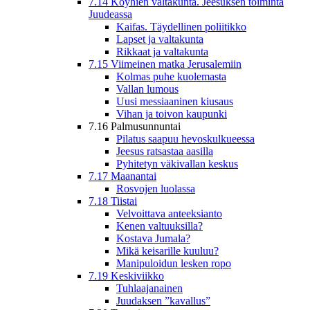
7.14 Köyhien valtakunta. Jeesuksen toiminta
Juudeassa
Kaifas. Täydellinen poliitikko
Lapset ja valtakunta
Rikkaat ja valtakunta
7.15 Viimeinen matka Jerusalemiin
Kolmas puhe kuolemasta
Vallan lumous
Uusi messiaaninen kiusaus
Vihan ja toivon kaupunki
7.16 Palmusunnuntai
Pilatus saapuu hevoskulkueessa
Jeesus ratsastaa aasilla
Pyhitetyn väkivallan keskus
7.17 Maanantai
Rosvojen luolassa
7.18 Tiistai
Velvoittava anteeksianto
Kenen valtuuksilla?
Kostava Jumala?
Mikä keisarille kuuluu?
Manipuloidun lesken ropo
7.19 Keskiviikko
Tuhlaajanainen
Juudaksen ”kavallus”