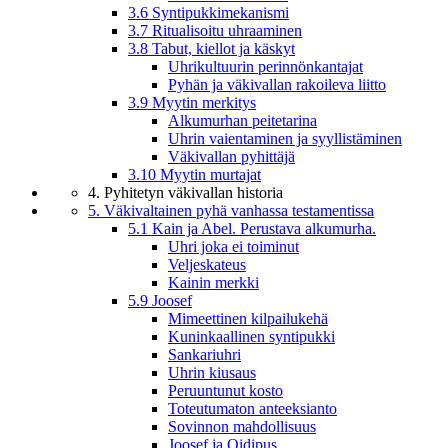
3.6 Syntipukkimekanismi
3.7 Ritualisoitu uhraaminen
3.8 Tabut, kiellot ja käskyt
Uhrikultuurin perinnönkantajat
Pyhän ja väkivallan rakoileva liitto
3.9 Myytin merkitys
Alkumurhan peitetarina
Uhrin vaientaminen ja syyllistäminen
Väkivallan pyhittäjä
3.10 Myytin murtajat
4. Pyhitetyn väkivallan historia
5. Väkivaltainen pyhä vanhassa testamentissa
5.1 Kain ja Abel. Perustava alkumurha.
Uhri joka ei toiminut
Veljeskateus
Kainin merkki
5.9 Joosef
Mimeettinen kilpailukehä
Kuninkaallinen syntipukki
Sankariuhri
Uhrin kiusaus
Peruuntunut kosto
Toteutumaton anteeksianto
Sovinnon mahdollisuus
Joosef ja Oidipus