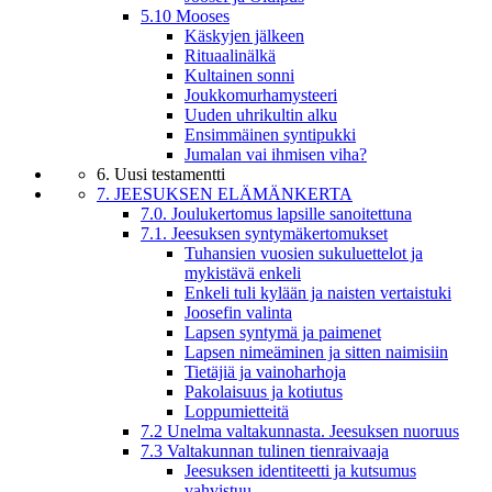
5.10 Mooses
Käskyjen jälkeen
Rituaalinälkä
Kultainen sonni
Joukkomurhamysteeri
Uuden uhrikultin alku
Ensimmäinen syntipukki
Jumalan vai ihmisen viha?
6. Uusi testamentti
7. JEESUKSEN ELÄMÄNKERTA
7.0. Joulukertomus lapsille sanoitettuna
7.1. Jeesuksen syntymäkertomukset
Tuhansien vuosien sukuluettelot ja
mykistävä enkeli
Enkeli tuli kylään ja naisten vertaistuki
Joosefin valinta
Lapsen syntymä ja paimenet
Lapsen nimeäminen ja sitten naimisiin
Tietäjiä ja vainoharhoja
Pakolaisuus ja kotiutus
Loppumietteitä
7.2 Unelma valtakunnasta. Jeesuksen nuoruus
7.3 Valtakunnan tulinen tienraivaaja
Jeesuksen identiteetti ja kutsumus
vahvistuu