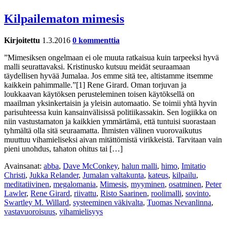
Kilpailematon mimesis
Kirjoitettu
1.3.2016
0 kommenttia
”Mimesiksen ongelmaan ei ole muuta ratkaisua kuin tarpeeksi hyvä
malli seurattavaksi. Kristinusko kutsuu meidät seuraamaan
täydellisen hyvää Jumalaa. Jos emme sitä tee, altistamme itsemme
kaikkein pahimmalle.”[1] Rene Girard. Oman torjuvan ja
loukkaavan käytöksen perusteleminen toisen käytöksellä on
maailman yksinkertaisin ja yleisin automaatio. Se toimii yhtä hyvin
parisuhteessa kuin kansainvälisissä politiikassakin. Sen logiikka on
niin vastustamaton ja kaikkien ymmärtämä, että tuntuisi suorastaan
tyhmältä olla sitä seuraamatta. Ihmisten välinen vuorovaikutus
muuttuu vihamieliseksi aivan mitättömistä virikkeistä. Tarvitaan vain
pieni unohdus, tahaton ohitus tai […]
Avainsanat:
abba
,
Dave McConkey
,
halun malli
,
himo
,
Imitatio
Christi
,
Jukka Relander
,
Jumalan valtakunta
,
kateus
,
kilpailu
,
meditatiivinen
,
megalomania
,
Mimesis
,
myyminen
,
osatminen
,
Peter
Lawler
,
Rene Girard
,
riivattu
,
Risto Saarinen
,
roolimalli
,
sovinto
,
Swartley M. Willard
,
systeeminen väkivalta
,
Tuomas Nevanlinna
,
vastavuoroisuus
,
vihamielisyys