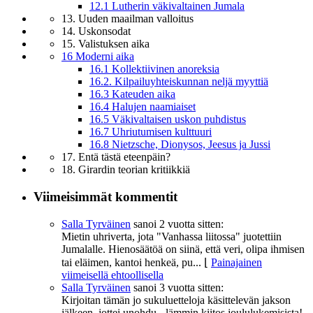
12.1 Lutherin väkivaltainen Jumala
13. Uuden maailman valloitus
14. Uskonsodat
15. Valistuksen aika
16 Moderni aika
16.1 Kollektiivinen anoreksia
16.2. Kilpailuyhteiskunnan neljä myyttiä
16.3 Kateuden aika
16.4 Halujen naamiaiset
16.5 Väkivaltaisen uskon puhdistus
16.7 Uhriutumisen kulttuuri
16.8 Nietzsche, Dionysos, Jeesus ja Jussi
17. Entä tästä eteenpäin?
18. Girardin teorian kritiikkiä
Viimeisimmät kommentit
Salla Tyrväinen
sanoi
2 vuotta sitten:
Mietin uhriverta, jota "Vanhassa liitossa" juotettiin
Jumalalle. Hienosäätöä on siinä, että veri, olipa ihmisen
tai eläimen, kantoi henkeä, pu...
⌊
Painajainen
viimeisellä ehtoollisella
Salla Tyrväinen
sanoi
3 vuotta sitten:
Kirjoitan tämän jo sukuluetteloja käsittelevän jakson
jälkeen, jottei unohdu - lämmin kiitos joululukemisista!