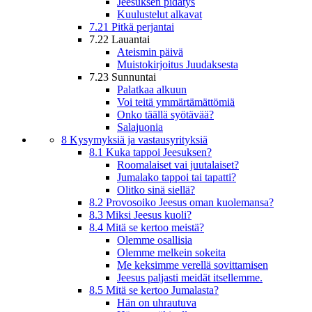
Jeesuksen pidätys
Kuulustelut alkavat
7.21 Pitkä perjantai
7.22 Lauantai
Ateismin päivä
Muistokirjoitus Juudaksesta
7.23 Sunnuntai
Palatkaa alkuun
Voi teitä ymmärtämättömiä
Onko täällä syötävää?
Salajuonia
8 Kysymyksiä ja vastausyrityksiä
8.1 Kuka tappoi Jeesuksen?
Roomalaiset vai juutalaiset?
Jumalako tappoi tai tapatti?
Olitko sinä siellä?
8.2 Provosoiko Jeesus oman kuolemansa?
8.3 Miksi Jeesus kuoli?
8.4 Mitä se kertoo meistä?
Olemme osallisia
Olemme melkein sokeita
Me keksimme verellä sovittamisen
Jeesus paljasti meidät itsellemme.
8.5 Mitä se kertoo Jumalasta?
Hän on uhrautuva