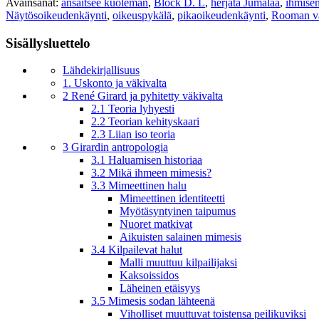
Avainsanat:
ansaitsee kuoleman
,
Block D. L
,
herjata Jumalaa
,
ihmise
Näytösoikeudenkäynti
,
oikeuspykälä
,
pikaoikeudenkäynti
,
Rooman va
Sisällysluettelo
Lähdekirjallisuus
1. Uskonto ja väkivalta
2 René Girard ja pyhitetty väkivalta
2.1 Teoria lyhyesti
2.2 Teorian kehityskaari
2.3 Liian iso teoria
3 Girardin antropologia
3.1 Haluamisen historiaa
3.2 Mikä ihmeen mimesis?
3.3 Mimeettinen halu
Mimeettinen identiteetti
Myötäsyntyinen taipumus
Nuoret matkivat
Aikuisten salainen mimesis
3.4 Kilpailevat halut
Malli muuttuu kilpailijaksi
Kaksoissidos
Läheinen etäisyys
3.5 Mimesis sodan lähteenä
Viholliset muuttuvat toistensa peilikuviksi