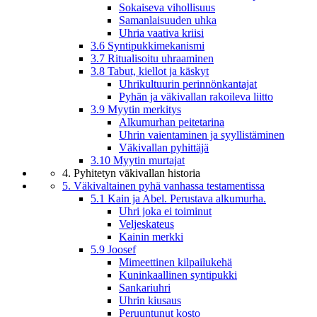
Sokaiseva vihollisuus
Samanlaisuuden uhka
Uhria vaativa kriisi
3.6 Syntipukkimekanismi
3.7 Ritualisoitu uhraaminen
3.8 Tabut, kiellot ja käskyt
Uhrikultuurin perinnönkantajat
Pyhän ja väkivallan rakoileva liitto
3.9 Myytin merkitys
Alkumurhan peitetarina
Uhrin vaientaminen ja syyllistäminen
Väkivallan pyhittäjä
3.10 Myytin murtajat
4. Pyhitetyn väkivallan historia
5. Väkivaltainen pyhä vanhassa testamentissa
5.1 Kain ja Abel. Perustava alkumurha.
Uhri joka ei toiminut
Veljeskateus
Kainin merkki
5.9 Joosef
Mimeettinen kilpailukehä
Kuninkaallinen syntipukki
Sankariuhri
Uhrin kiusaus
Peruuntunut kosto