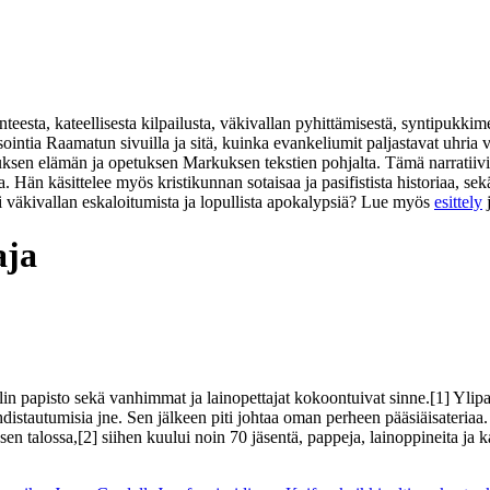
eesta, kateellisesta kilpailusta, väkivallan pyhittämisestä, syntipukkim
isointia Raamatun sivuilla ja sitä, kuinka evankeliumit paljastavat uhr
suksen elämän ja opetuksen Markuksen tekstien pohjalta. Tämä narratiivi
na. Hän käsittelee myös kristikunnan sotaisaa ja pasifistista historiaa,
i väkivallan eskaloitumista ja lopullista apokalypsiä? Lue myös
esittely
aja
in papisto sekä vanhimmat ja lainopettajat kokoontuivat sinne.[1] Ylipa
 puhdistautumisia jne. Sen jälkeen piti johtaa oman perheen pääsiäisateri
sen talossa,[2] siihen kuului noin 70 jäsentä, pappeja, lainoppineita ja 