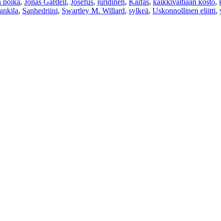
n poika
,
Jonas Gardell
,
Josefus
,
juridinen
,
Kaifas
,
kaikkivaltiaan kosto
,
nkila
,
Sanhedriini
,
Swartley M. Willard
,
sylkeä
,
Uskonnollinen eliitti
,