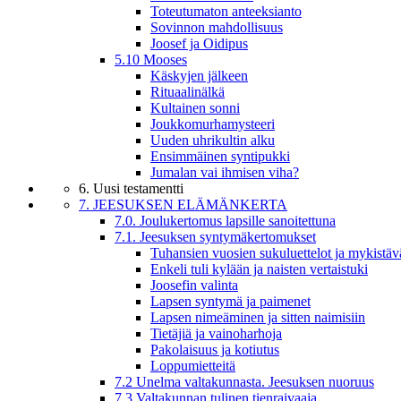
Toteutumaton anteeksianto
Sovinnon mahdollisuus
Joosef ja Oidipus
5.10 Mooses
Käskyjen jälkeen
Rituaalinälkä
Kultainen sonni
Joukkomurhamysteeri
Uuden uhrikultin alku
Ensimmäinen syntipukki
Jumalan vai ihmisen viha?
6. Uusi testamentti
7. JEESUKSEN ELÄMÄNKERTA
7.0. Joulukertomus lapsille sanoitettuna
7.1. Jeesuksen syntymäkertomukset
Tuhansien vuosien sukuluettelot ja mykistäv
Enkeli tuli kylään ja naisten vertaistuki
Joosefin valinta
Lapsen syntymä ja paimenet
Lapsen nimeäminen ja sitten naimisiin
Tietäjiä ja vainoharhoja
Pakolaisuus ja kotiutus
Loppumietteitä
7.2 Unelma valtakunnasta. Jeesuksen nuoruus
7.3 Valtakunnan tulinen tienraivaaja