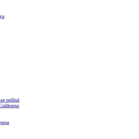
iva
an peilinä
Galileassa
eassa