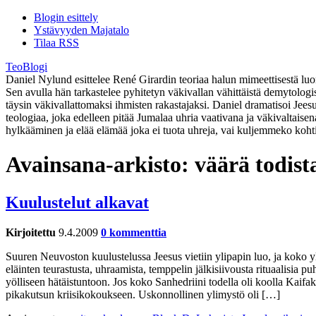
Blogin esittely
Ystävyyden Majatalo
Tilaa RSS
TeoBlogi
Daniel Nylund esittelee René Girardin teoriaa halun mimeettisestä luont
Sen avulla hän tarkastelee pyhitetyn väkivallan vähittäistä demytolog
täysin väkivallattomaksi ihmisten rakastajaksi. Daniel dramatisoi Jee
teologiaa, joka edelleen pitää Jumalaa uhria vaativana ja väkivaltaise
hylkääminen ja elää elämää joka ei tuota uhreja, vai kuljemmeko koht
Avainsana-arkisto:
väärä todist
Kuulustelut alkavat
Kirjoitettu
9.4.2009
0 kommenttia
Suuren Neuvoston kuulustelussa Jeesus vietiin ylipapin luo, ja koko yl
eläinten teurastusta, uhraamista, temppelin jälkisiivousta rituaalisia
yölliseen hätäistuntoon. Jos koko Sanhedriini todella oli koolla Kaifak
pikakutsun kriisikokoukseen. Uskonnollinen ylimystö oli […]