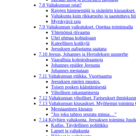
7.8 Valtakunnan rajat?
Rajojen hämmentäjä ja sisäpiirin kiusaukset.
Valtakunta kuin rikkaruoho ja saastuttava hi
Myrskyävä raja
7.9 Valtakunnan vaikutukset. Opettaa toiminnalla
Yhteisönsä riivaama
Uhri uhmaa kohtaloaan
Kateellinen kotikylä
Jeesuksen paljastama saatana
7.10 Jeesus, Johannes ja Herodeksen uusperhe
Vaarallisia kolmiodraamoja
Johannes epäilee Jeesusta
Johannes mestataan
7.11 Valtakunnan etiikka. Vuorisaarna
Jeesuksen mielen muutos.
Toisen posken kääntämisestä
Vihollisen rakastamisesta
7.12 Valtakunnan viholliset. Fariseukset ihmiskunn
7.13 Valtakunnan kiusaukset. Myöhempi toiminta 
Messiaaninen kiusaus
”Jos joku tahtoo seurata minua…”
7.14 Köyhien valtakunta. Jeesuksen toiminta Juud
Kaifas. Täydellinen poliitikko
Lapset ja valtakunta