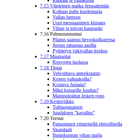
Rikkaat ja valtakunta
7.15 Viimeinen matka Jerusalemiin
Kolmas puhe kuolemasta
Vallan lumous
Uusi messiaaninen kiusaus
Vihan ja toivon kaupunki
7.16 Palmusunnuntai
Pilatus saapuu hevoskulkueessa
Jeesus ratsastaa aasilla
Pyhitetyn väkivallan keskus
7.17 Maanantai
Rosvojen luolassa
7.18 Tiistai
Velvoittava anteeksianto
Kenen valtuuksilla?
Kostava Jumala?
Mikä keisarille kuuluu?
Manipuloidun lesken ropo
7.19 Keskiviikko
Tuhlaajanainen
Juudaksen ”kavallus”
7.20 Torstai
Painajainen viimeisellä ehtoollisella
Skandaali
Ihmiskunnan vihan malja