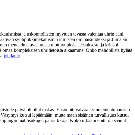
ekanismista ja uskonnollisten myyttien tavasta vaientaa uhrin ääni.
ia vaativan syntipukkimekanismin ihmisten ominaisuudeksi ja Jumalan
nen menetelmä avaa uusia ulottuvuuksia Jeesuksesta ja kritisoi
 sekä omaa kompleksisen uhritietoista aikaamme. Onko mahdollista hylätä
ja
johdanto
.
pistolle päivä oli ollut raskas. Ensin piti valvoa kymmenientuhansien
aa. Väsymys kutsui lepäämään, mutta maan sisäinen turvallisuus kutsui
kaupungin mahtisukujen patriarkkoja. Koko urbaani eliitti oli saanut