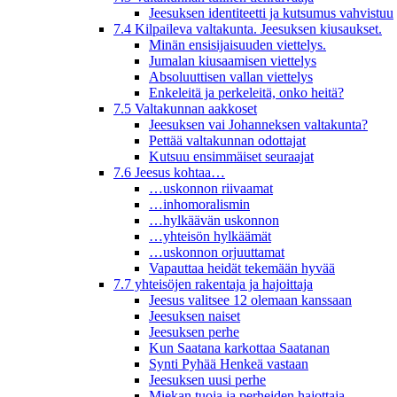
Jeesuksen identiteetti ja kutsumus vahvistuu
7.4 Kilpaileva valtakunta. Jeesuksen kiusaukset.
Minän ensisijaisuuden viettelys.
Jumalan kiusaamisen viettelys
Absoluuttisen vallan viettelys
Enkeleitä ja perkeleitä, onko heitä?
7.5 Valtakunnan aakkoset
Jeesuksen vai Johanneksen valtakunta?
Pettää valtakunnan odottajat
Kutsuu ensimmäiset seuraajat
7.6 Jeesus kohtaa…
…uskonnon riivaamat
…inhomoralismin
…hylkäävän uskonnon
…yhteisön hylkäämät
…uskonnon orjuuttamat
Vapauttaa heidät tekemään hyvää
7.7 yhteisöjen rakentaja ja hajoittaja
Jeesus valitsee 12 olemaan kanssaan
Jeesuksen naiset
Jeesuksen perhe
Kun Saatana karkottaa Saatanan
Synti Pyhää Henkeä vastaan
Jeesuksen uusi perhe
Miekan tuoja ja perheiden hajottaja