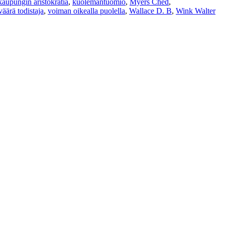
kaupungin aristokratia
,
kuolemantuomio
,
Myers Ched
,
väärä todistaja
,
voiman oikealla puolella
,
Wallace D. B
,
Wink Walter