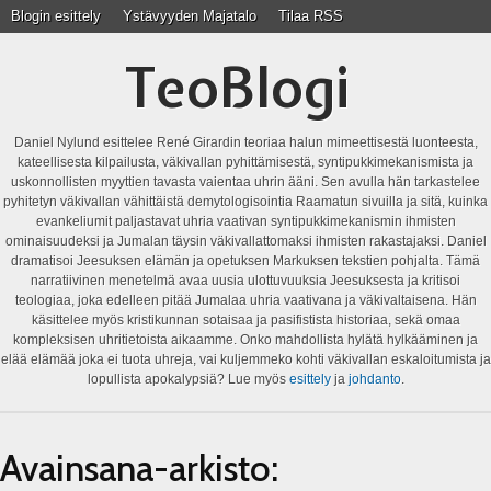
Blogin esittely
Ystävyyden Majatalo
Tilaa RSS
TeoBlogi
Daniel Nylund esittelee René Girardin teoriaa halun mimeettisestä luonteesta,
kateellisesta kilpailusta, väkivallan pyhittämisestä, syntipukkimekanismista ja
uskonnollisten myyttien tavasta vaientaa uhrin ääni. Sen avulla hän tarkastelee
pyhitetyn väkivallan vähittäistä demytologisointia Raamatun sivuilla ja sitä, kuinka
evankeliumit paljastavat uhria vaativan syntipukkimekanismin ihmisten
ominaisuudeksi ja Jumalan täysin väkivallattomaksi ihmisten rakastajaksi. Daniel
dramatisoi Jeesuksen elämän ja opetuksen Markuksen tekstien pohjalta. Tämä
narratiivinen menetelmä avaa uusia ulottuvuuksia Jeesuksesta ja kritisoi
teologiaa, joka edelleen pitää Jumalaa uhria vaativana ja väkivaltaisena. Hän
käsittelee myös kristikunnan sotaisaa ja pasifistista historiaa, sekä omaa
kompleksisen uhritietoista aikaamme. Onko mahdollista hylätä hylkääminen ja
elää elämää joka ei tuota uhreja, vai kuljemmeko kohti väkivallan eskaloitumista ja
lopullista apokalypsiä? Lue myös
esittely
ja
johdanto
.
Avainsana-arkisto: