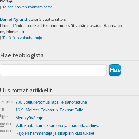
hyvä�...
⌊
Toisen posken kääntämisestä
Daniel Nylund
sanoi
3 vuotta sitten:
Hmm. Tähdet ja enkelit tosiaam menevät vähän sekaisin Raamatun
mytologiassa....
⌊
Tietäjiä ja vainoharhoja
Hae teoblogista
Uusimmat artikkelit
19. joulu
7.0. Joulukertomus lapsille sanoitettuna
15.
16.9. Meister Eckhart & Eckhart Tolle
heinä
16.
Myrskyävä raja
maalis
12.
Valtakunta kuin rikkaruoho ja saastuttava hiiva
maalis
Rajojen hämmentäjä ja sisäpiirin kiusaukset.