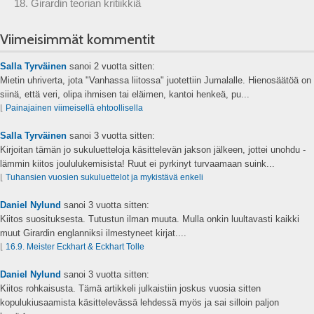
18. Girardin teorian kritiikkiä
Viimeisimmät kommentit
Salla Tyrväinen
sanoi
2 vuotta sitten:
Mietin uhriverta, jota "Vanhassa liitossa" juotettiin Jumalalle. Hienosäätöä on
siinä, että veri, olipa ihmisen tai eläimen, kantoi henkeä, pu...
⌊
Painajainen viimeisellä ehtoollisella
Salla Tyrväinen
sanoi
3 vuotta sitten:
Kirjoitan tämän jo sukuluetteloja käsittelevän jakson jälkeen, jottei unohdu -
lämmin kiitos joululukemisista! Ruut ei pyrkinyt turvaamaan suink...
⌊
Tuhansien vuosien sukuluettelot ja mykistävä enkeli
Daniel Nylund
sanoi
3 vuotta sitten:
Kiitos suosituksesta. Tutustun ilman muuta. Mulla onkin luultavasti kaikki
muut Girardin englanniksi ilmestyneet kirjat....
⌊
16.9. Meister Eckhart & Eckhart Tolle
Daniel Nylund
sanoi
3 vuotta sitten:
Kiitos rohkaisusta. Tämä artikkeli julkaistiin joskus vuosia sitten
kopulukiusaamista käsittelevässä lehdessä myös ja sai silloin paljon