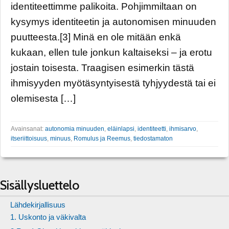
identiteettimme palikoita. Pohjimmiltaan on
kysymys identiteetin ja autonomisen minuuden
puutteesta.[3] Minä en ole mitään enkä
kukaan, ellen tule jonkun kaltaiseksi – ja erotu
jostain toisesta. Traagisen esimerkin tästä
ihmisyyden myötäsyntyisestä tyhjyydestä tai ei
olemisesta […]
Avainsanat:
autonomia minuuden
,
eläinlapsi
,
identiteetti
,
ihmisarvo
,
itseriittoisuus
,
minuus
,
Romulus ja Reemus
,
tiedostamaton
Sisällysluettelo
Lähdekirjallisuus
1. Uskonto ja väkivalta