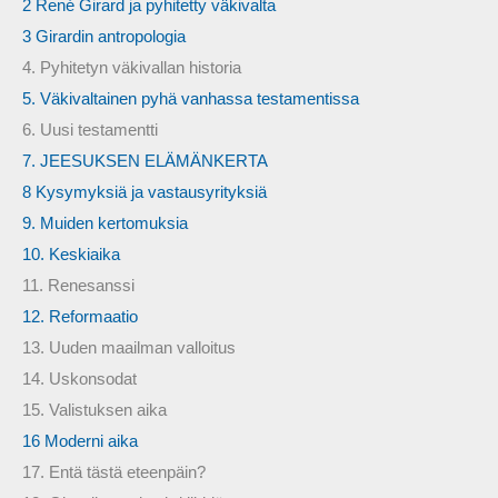
2 René Girard ja pyhitetty väkivalta
3 Girardin antropologia
4. Pyhitetyn väkivallan historia
5. Väkivaltainen pyhä vanhassa testamentissa
6. Uusi testamentti
7. JEESUKSEN ELÄMÄNKERTA
8 Kysymyksiä ja vastausyrityksiä
9. Muiden kertomuksia
10. Keskiaika
11. Renesanssi
12. Reformaatio
13. Uuden maailman valloitus
14. Uskonsodat
15. Valistuksen aika
16 Moderni aika
17. Entä tästä eteenpäin?