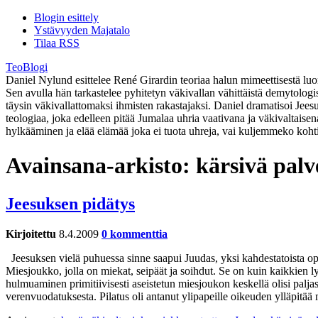
Blogin esittely
Ystävyyden Majatalo
Tilaa RSS
TeoBlogi
Daniel Nylund esittelee René Girardin teoriaa halun mimeettisestä luont
Sen avulla hän tarkastelee pyhitetyn väkivallan vähittäistä demytolog
täysin väkivallattomaksi ihmisten rakastajaksi. Daniel dramatisoi Jee
teologiaa, joka edelleen pitää Jumalaa uhria vaativana ja väkivaltaise
hylkääminen ja elää elämää joka ei tuota uhreja, vai kuljemmeko koht
Avainsana-arkisto:
kärsivä palv
Jeesuksen pidätys
Kirjoitettu
8.4.2009
0 kommenttia
Jeesuksen vielä puhuessa sinne saapui Juudas, yksi kahdestatoista opet
Miesjoukko, jolla on miekat, seipäät ja soihdut. Se on kuin kaikkien ly
hulmuaminen primitiivisesti aseistetun miesjoukon keskellä olisi palj
verenvuodatuksesta. Pilatus oli antanut ylipapeille oikeuden ylläpit