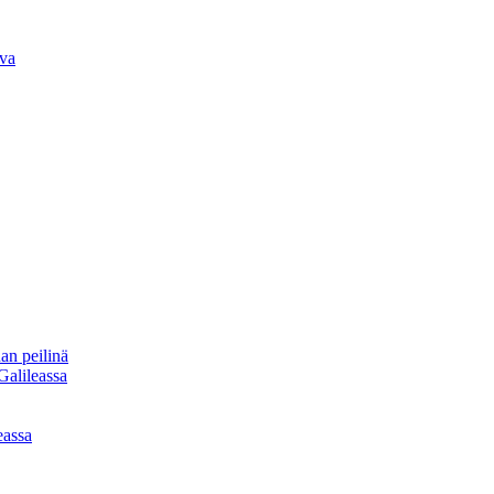
iva
an peilinä
Galileassa
eassa