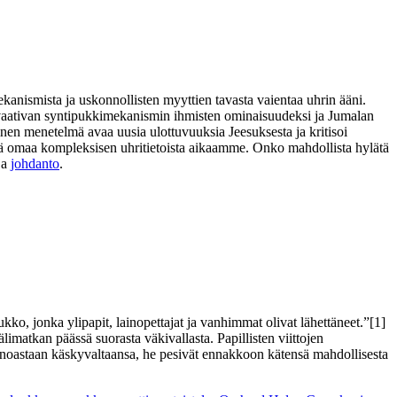
ekanismista ja uskonnollisten myyttien tavasta vaientaa uhrin ääni.
ia vaativan syntipukkimekanismin ihmisten ominaisuudeksi ja Jumalan
nen menetelmä avaa uusia ulottuvuuksia Jeesuksesta ja kritisoi
 sekä omaa kompleksisen uhritietoista aikaamme. Onko mahdollista hylätä
ja
johdanto
.
ko, jonka ylipapit, lainopettajat ja vanhimmat olivat lähettäneet.”[1]
limatkan päässä suorasta väkivallasta. Papillisten viittojen
 ainoastaan käskyvaltaansa, he pesivät ennakkoon kätensä mahdollisesta