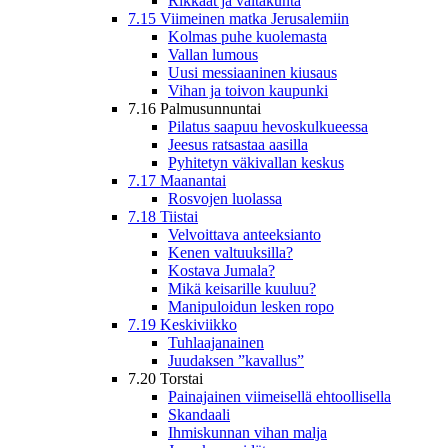
Rikkaat ja valtakunta
7.15 Viimeinen matka Jerusalemiin
Kolmas puhe kuolemasta
Vallan lumous
Uusi messiaaninen kiusaus
Vihan ja toivon kaupunki
7.16 Palmusunnuntai
Pilatus saapuu hevoskulkueessa
Jeesus ratsastaa aasilla
Pyhitetyn väkivallan keskus
7.17 Maanantai
Rosvojen luolassa
7.18 Tiistai
Velvoittava anteeksianto
Kenen valtuuksilla?
Kostava Jumala?
Mikä keisarille kuuluu?
Manipuloidun lesken ropo
7.19 Keskiviikko
Tuhlaajanainen
Juudaksen ”kavallus”
7.20 Torstai
Painajainen viimeisellä ehtoollisella
Skandaali
Ihmiskunnan vihan malja