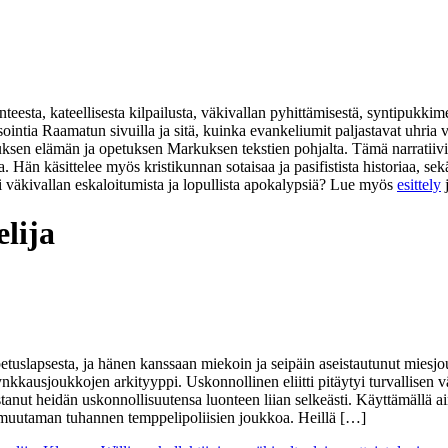
eesta, kateellisesta kilpailusta, väkivallan pyhittämisestä, syntipukkim
isointia Raamatun sivuilla ja sitä, kuinka evankeliumit paljastavat uhr
suksen elämän ja opetuksen Markuksen tekstien pohjalta. Tämä narratiivi
na. Hän käsittelee myös kristikunnan sotaisaa ja pasifistista historiaa,
i väkivallan eskaloitumista ja lopullista apokalypsiä? Lue myös
esittely
elija
uslapsesta, ja hänen kanssaan miekoin ja seipäin aseistautunut miesjouk
nkkausjoukkojen arkityyppi. Uskonnollinen eliitti pitäytyi turvallisen vä
astanut heidän uskonnollisuutensa luonteen liian selkeästi. Käyttämällä
ää muutaman tuhannen temppelipoliisien joukkoa. Heillä […]