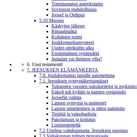
Toteutumaton anteeksianto
Sovinnon mahdollisuus
Joosef ja Oidipus
5.10 Mooses
Käskyjen jälkeen
Rituaalinälkä
Kultainen sonni
Joukkomurhamysteeri
Uuden uhrikultin alku
Ensimmäinen syntipukki
Jumalan vai ihmisen viha?
6. Uusi testamentti
7. JEESUKSEN ELÄMÄNKERTA
7.0. Joulukertomus lapsille sanoitettuna
7.1. Jeesuksen syntymäkertomukset
Tuhansien vuosien sukuluettelot ja mykistäv
Enkeli tuli kylään ja naisten vertaistuki
Joosefin valinta
Lapsen syntymä ja paimenet
Lapsen nimeäminen ja sitten naimisiin
Tietäjiä ja vainoharhoja
Pakolaisuus ja kotiutus
Loppumietteitä
7.2 Unelma valtakunnasta. Jeesuksen nuoruus
7.3 Valtakunnan tulinen tienraivaaja