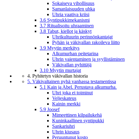
Sokaiseva vihollisuus
Samanlaisuuden uhka
Uhria vaativa kriisi
3.6 Syntipukkimekanismi
3.7 Ritualisoitu uhraaminen
3.8 Tabut, kiellot ja käskyt
Uhrikultuurin perinnönkantajat
Pyhän ja väkivallan rakoileva liitto
3.9 Myytin merkitys
Alkumurhan peitetarina
Uhrin vaientaminen ja syyllistäminen
Väkivallan pyhittäjä
3.10 Myytin murtajat
4. Pyhitetyn väkivallan historia
5. Väkivaltainen pyhä vanhassa testamentissa
5.1 Kain ja Abel. Perustava alkumurha.
Uhri joka ei toiminut
Veljeskateus
Kainin merkki
5.9 Joosef
Mimeettinen kilpailukehä
Kuninkaallinen syntipukki
Sankariuhri
Uhrin kiusaus
Peruuntunut kosto