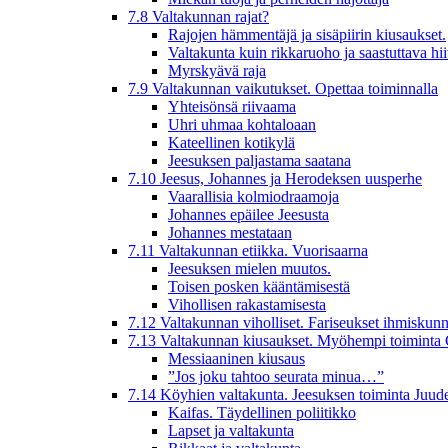
7.8 Valtakunnan rajat?
Rajojen hämmentäjä ja sisäpiirin kiusaukset.
Valtakunta kuin rikkaruoho ja saastuttava hi
Myrskyävä raja
7.9 Valtakunnan vaikutukset. Opettaa toiminnalla
Yhteisönsä riivaama
Uhri uhmaa kohtaloaan
Kateellinen kotikylä
Jeesuksen paljastama saatana
7.10 Jeesus, Johannes ja Herodeksen uusperhe
Vaarallisia kolmiodraamoja
Johannes epäilee Jeesusta
Johannes mestataan
7.11 Valtakunnan etiikka. Vuorisaarna
Jeesuksen mielen muutos.
Toisen posken kääntämisestä
Vihollisen rakastamisesta
7.12 Valtakunnan viholliset. Fariseukset ihmiskunn
7.13 Valtakunnan kiusaukset. Myöhempi toiminta 
Messiaaninen kiusaus
”Jos joku tahtoo seurata minua…”
7.14 Köyhien valtakunta. Jeesuksen toiminta Juud
Kaifas. Täydellinen poliitikko
Lapset ja valtakunta