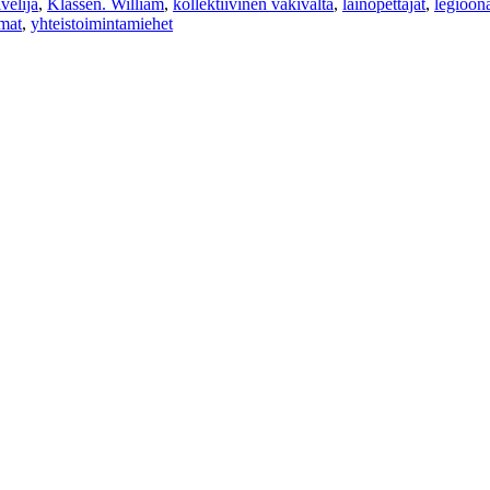
velija
,
Klassen. William
,
kollektiivinen väkivalta
,
lainopettajat
,
legioon
mat
,
yhteistoimintamiehet