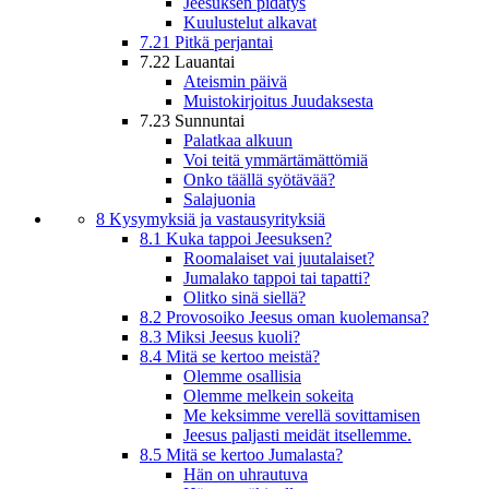
Jeesuksen pidätys
Kuulustelut alkavat
7.21 Pitkä perjantai
7.22 Lauantai
Ateismin päivä
Muistokirjoitus Juudaksesta
7.23 Sunnuntai
Palatkaa alkuun
Voi teitä ymmärtämättömiä
Onko täällä syötävää?
Salajuonia
8 Kysymyksiä ja vastausyrityksiä
8.1 Kuka tappoi Jeesuksen?
Roomalaiset vai juutalaiset?
Jumalako tappoi tai tapatti?
Olitko sinä siellä?
8.2 Provosoiko Jeesus oman kuolemansa?
8.3 Miksi Jeesus kuoli?
8.4 Mitä se kertoo meistä?
Olemme osallisia
Olemme melkein sokeita
Me keksimme verellä sovittamisen
Jeesus paljasti meidät itsellemme.
8.5 Mitä se kertoo Jumalasta?
Hän on uhrautuva