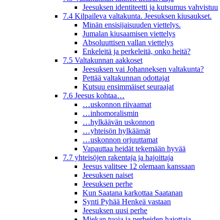
Jeesuksen identiteetti ja kutsumus vahvistuu
7.4 Kilpaileva valtakunta. Jeesuksen kiusaukset.
Minän ensisijaisuuden viettelys.
Jumalan kiusaamisen viettelys
Absoluuttisen vallan viettelys
Enkeleitä ja perkeleitä, onko heitä?
7.5 Valtakunnan aakkoset
Jeesuksen vai Johanneksen valtakunta?
Pettää valtakunnan odottajat
Kutsuu ensimmäiset seuraajat
7.6 Jeesus kohtaa…
…uskonnon riivaamat
…inhomoralismin
…hylkäävän uskonnon
…yhteisön hylkäämät
…uskonnon orjuuttamat
Vapauttaa heidät tekemään hyvää
7.7 yhteisöjen rakentaja ja hajoittaja
Jeesus valitsee 12 olemaan kanssaan
Jeesuksen naiset
Jeesuksen perhe
Kun Saatana karkottaa Saatanan
Synti Pyhää Henkeä vastaan
Jeesuksen uusi perhe
Miekan tuoja ja perheiden hajottaja