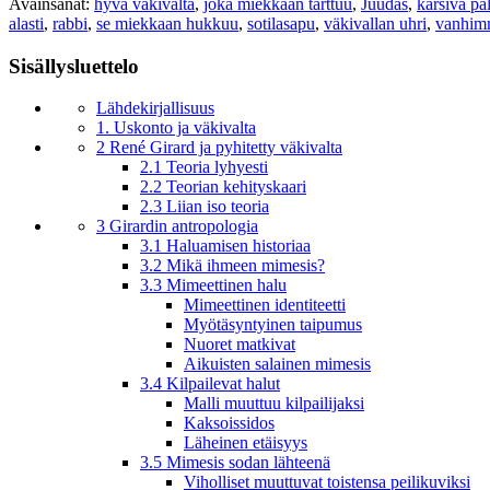
Avainsanat:
hyvä väkivalta
,
joka miekkaan tarttuu
,
Juudas
,
kärsivä pal
alasti
,
rabbi
,
se miekkaan hukkuu
,
sotilasapu
,
väkivallan uhri
,
vanhim
Sisällysluettelo
Lähdekirjallisuus
1. Uskonto ja väkivalta
2 René Girard ja pyhitetty väkivalta
2.1 Teoria lyhyesti
2.2 Teorian kehityskaari
2.3 Liian iso teoria
3 Girardin antropologia
3.1 Haluamisen historiaa
3.2 Mikä ihmeen mimesis?
3.3 Mimeettinen halu
Mimeettinen identiteetti
Myötäsyntyinen taipumus
Nuoret matkivat
Aikuisten salainen mimesis
3.4 Kilpailevat halut
Malli muuttuu kilpailijaksi
Kaksoissidos
Läheinen etäisyys
3.5 Mimesis sodan lähteenä
Viholliset muuttuvat toistensa peilikuviksi