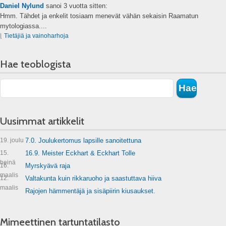
Daniel Nylund
sanoi
3 vuotta sitten:
Hmm. Tähdet ja enkelit tosiaam menevät vähän sekaisin Raamatun
mytologiassa....
⌊
Tietäjiä ja vainoharhoja
Hae teoblogista
Uusimmat artikkelit
19. joulu
7.0. Joulukertomus lapsille sanoitettuna
15.
16.9. Meister Eckhart & Eckhart Tolle
heinä
16.
Myrskyävä raja
maalis
12.
Valtakunta kuin rikkaruoho ja saastuttava hiiva
maalis
Rajojen hämmentäjä ja sisäpiirin kiusaukset.
Mimeettinen tartuntatilasto