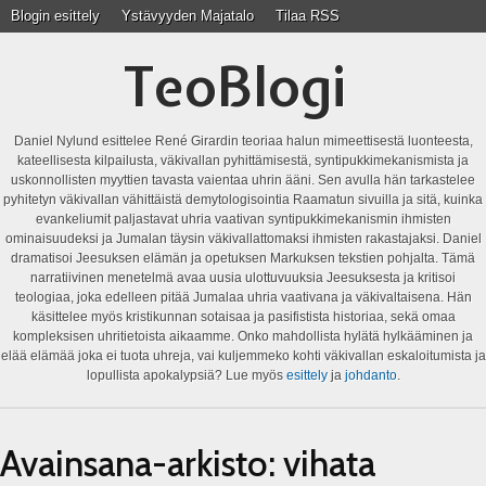
Blogin esittely
Ystävyyden Majatalo
Tilaa RSS
TeoBlogi
Daniel Nylund esittelee René Girardin teoriaa halun mimeettisestä luonteesta,
kateellisesta kilpailusta, väkivallan pyhittämisestä, syntipukkimekanismista ja
uskonnollisten myyttien tavasta vaientaa uhrin ääni. Sen avulla hän tarkastelee
pyhitetyn väkivallan vähittäistä demytologisointia Raamatun sivuilla ja sitä, kuinka
evankeliumit paljastavat uhria vaativan syntipukkimekanismin ihmisten
ominaisuudeksi ja Jumalan täysin väkivallattomaksi ihmisten rakastajaksi. Daniel
dramatisoi Jeesuksen elämän ja opetuksen Markuksen tekstien pohjalta. Tämä
narratiivinen menetelmä avaa uusia ulottuvuuksia Jeesuksesta ja kritisoi
teologiaa, joka edelleen pitää Jumalaa uhria vaativana ja väkivaltaisena. Hän
käsittelee myös kristikunnan sotaisaa ja pasifistista historiaa, sekä omaa
kompleksisen uhritietoista aikaamme. Onko mahdollista hylätä hylkääminen ja
elää elämää joka ei tuota uhreja, vai kuljemmeko kohti väkivallan eskaloitumista ja
lopullista apokalypsiä? Lue myös
esittely
ja
johdanto
.
Avainsana-arkisto:
vihata