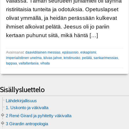
vallassa. Tämän seurueen juhlamieli oli täynnä
ristiriitaisia tunteita ja odotuksia. Opetuslapset
olivat ymmällä, ja heidän perässään kulkevat
ihmiset alkoivat pelätä. Jeesus oli jo pariin
kertaan puhunut siitä, mikä häntä […]
Avainsanat:
daavidilainen messias
,
epäsuosio
,
eskapismi
,
imperialistinen unelma
,
kiivas jahve
,
kristinusko
,
pelätä
,
sankarimessias
,
tappaa
,
valtafantasia
,
vihata
Sisällysluettelo
Lähdekirjallisuus
1. Uskonto ja väkivalta
2 René Girard ja pyhitetty väkivalta
3 Girardin antropologia