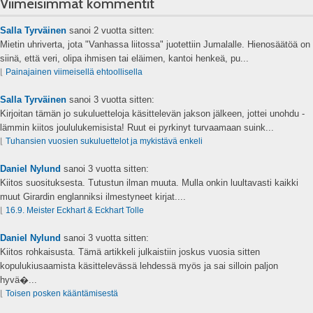
Viimeisimmät kommentit
Salla Tyrväinen
sanoi
2 vuotta sitten:
Mietin uhriverta, jota "Vanhassa liitossa" juotettiin Jumalalle. Hienosäätöä on
siinä, että veri, olipa ihmisen tai eläimen, kantoi henkeä, pu...
⌊
Painajainen viimeisellä ehtoollisella
Salla Tyrväinen
sanoi
3 vuotta sitten:
Kirjoitan tämän jo sukuluetteloja käsittelevän jakson jälkeen, jottei unohdu -
lämmin kiitos joululukemisista! Ruut ei pyrkinyt turvaamaan suink...
⌊
Tuhansien vuosien sukuluettelot ja mykistävä enkeli
Daniel Nylund
sanoi
3 vuotta sitten:
Kiitos suosituksesta. Tutustun ilman muuta. Mulla onkin luultavasti kaikki
muut Girardin englanniksi ilmestyneet kirjat....
⌊
16.9. Meister Eckhart & Eckhart Tolle
Daniel Nylund
sanoi
3 vuotta sitten:
Kiitos rohkaisusta. Tämä artikkeli julkaistiin joskus vuosia sitten
kopulukiusaamista käsittelevässä lehdessä myös ja sai silloin paljon
hyvä�...
⌊
Toisen posken kääntämisestä