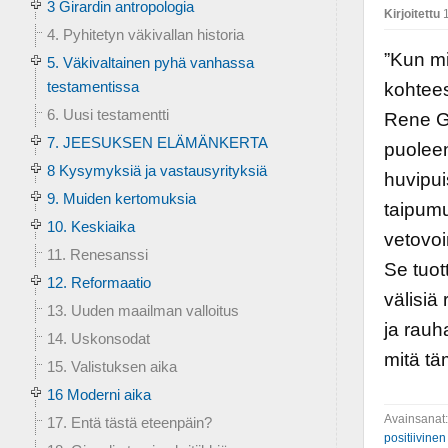
3 Girardin antropologia
Kirjoitettu
1
4. Pyhitetyn väkivallan historia
”Kun mi
5. Väkivaltainen pyhä vanhassa
testamentissa
kohtees
6. Uusi testamentti
Rene Gi
7. JEESUKSEN ELÄMÄNKERTA
puoleen
8 Kysymyksiä ja vastausyrityksiä
huvipui
9. Muiden kertomuksia
taipum
10. Keskiaika
vetovoim
11. Renesanssi
Se tuot
12. Reformaatio
välisiä 
13. Uuden maailman valloitus
ja rauh
14. Uskonsodat
mitä tä
15. Valistuksen aika
16 Moderni aika
Avainsanat
17. Entä tästä eteenpäin?
positiivine