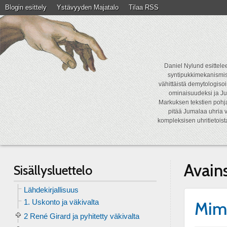
Blogin esittely
Ystävyyden Majatalo
Tilaa RSS
Daniel Nylund esittelee
syntipukkimekanismist
vähittäistä demytologisoi
ominaisuudeksi ja Ju
Markuksen tekstien pohja
pitää Jumalaa uhria v
kompleksisen uhritietois
Avain
Sisällysluettelo
Lähdekirjallisuus
1. Uskonto ja väkivalta
Mime
2 René Girard ja pyhitetty väkivalta