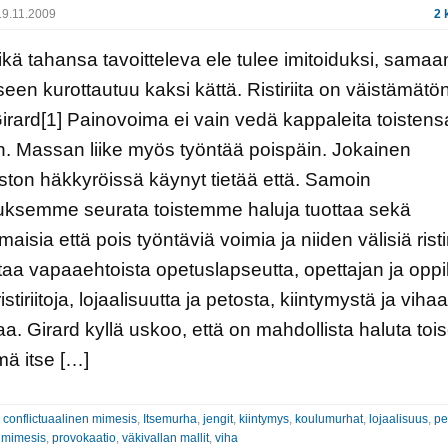
9.11.2009
2 
kä tahansa tavoitteleva ele tulee imitoiduksi, samaa
een kurottautuu kaksi kättä. Ristiriita on väistämätön
rard[1] Painovoima ei vain vedä kappaleita toistens
. Massan liike myös työntää poispäin. Jokainen
ston häkkyröissä käynyt tietää että. Samoin
uksemme seurata toistemme haluja tuottaa sekä
aisia että pois työntäviä voimia ja niiden välisiä ristir
taa vapaaehtoista opetuslapseutta, opettajan ja opp
ristiriitoja, lojaalisuutta ja petosta, kiintymystä ja viha
aa. Girard kyllä uskoo, että on mahdollista haluta tois
mä itse […]
:
conflictuaalinen mimesis
,
Itsemurha
,
jengit
,
kiintymys
,
koulumurhat
,
lojaalisuus
,
pe
n mimesis
,
provokaatio
,
väkivallan mallit
,
viha