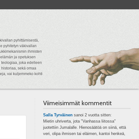
kivallan pyhittämisestä,
e pyhitetyn väkivallan
tipukkimekanismin ihmisten
n elämän ja opetuksen
 teologiaa, joka edelleen
a historiaa, sekä omaa
eja, vai kuljemmeko kohti
Viimeisimmät kommentit
Salla Tyrväinen
sanoi
2 vuotta sitten:
Mietin uhriverta, jota "Vanhassa liitossa"
juotettiin Jumalalle. Hienosäätöä on siinä, että
veri, olipa ihmisen tai eläimen, kantoi henkeä,