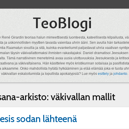
TeoBlogi
 René Girardin teoriaa halun mimeettisestä luonteesta, kateellisesta kilpailusta, vä
a ja uskonnollisten myyttien tavasta vaientaa uhrin ääni. Sen avulla hän tarkastele
ntia Raamatun sivuilla ja sitä, kuinka evankeliumit paljastavat uhria vaativan syn
malan täysin väkivallattomaksi ihmisten rakastajaksi. Daniel dramatisoi Jeesukse
lta. Tämä narratiivinen menetelmä avaa uusia ulottuvuuksia Jeesuksesta ja kritisoi
aativana ja väkivaltaisena. Hän käsittelee myös kristikunnan sotaisaa ja pasifistist
ta aikaamme. Onko mahdollista hylätä hylkääminen ja elää elämää joka ei tuota uhr
väkivallan eskaloitumista ja lopullista apokalypsiä? Lue myös
esittely
ja
johdanto
.
sana-arkisto:
väkivallan mallit
sis sodan lähteenä