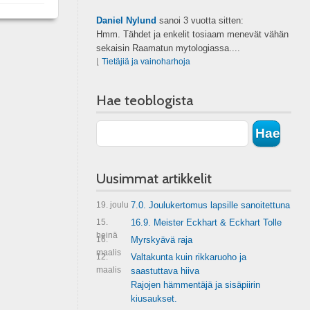
Daniel Nylund
sanoi
3 vuotta sitten:
Hmm. Tähdet ja enkelit tosiaam menevät vähän
sekaisin Raamatun mytologiassa....
⌊
Tietäjiä ja vainoharhoja
Hae teoblogista
Uusimmat artikkelit
19. joulu
7.0. Joulukertomus lapsille sanoitettuna
15.
16.9. Meister Eckhart & Eckhart Tolle
heinä
16.
Myrskyävä raja
maalis
12.
Valtakunta kuin rikkaruoho ja
maalis
saastuttava hiiva
Rajojen hämmentäjä ja sisäpiirin
kiusaukset.