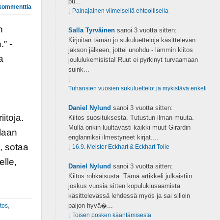
pu...
kommenttia
⌊
Painajainen viimeisellä ehtoollisella
n
Salla Tyrväinen
sanoi
3 vuotta sitten:
Kirjoitan tämän jo sukuluetteloja käsittelevän
.” -
jakson jälkeen, jottei unohdu - lämmin kiitos
a
joululukemisista! Ruut ei pyrkinyt turvaamaan
suink...
⌊
Tuhansien vuosien sukuluettelot ja mykistävä enkeli
Daniel Nylund
sanoi
3 vuotta sitten:
iitoja.
Kiitos suosituksesta. Tutustun ilman muuta.
Mulla onkin luultavasti kaikki muut Girardin
ilaan
englanniksi ilmestyneet kirjat....
a, sotaa
⌊
16.9. Meister Eckhart & Eckhart Tolle
elle,
Daniel Nylund
sanoi
3 vuotta sitten:
Kiitos rohkaisusta. Tämä artikkeli julkaistiin
joskus vuosia sitten kopulukiusaamista
käsittelevässä lehdessä myös ja sai silloin
paljon hyvä�...
tos
,
⌊
Toisen posken kääntämisestä