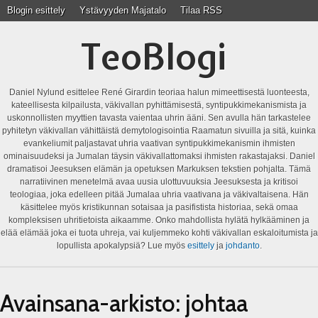
Blogin esittely
Ystävyyden Majatalo
Tilaa RSS
TeoBlogi
Daniel Nylund esittelee René Girardin teoriaa halun mimeettisestä luonteesta,
kateellisesta kilpailusta, väkivallan pyhittämisestä, syntipukkimekanismista ja
uskonnollisten myyttien tavasta vaientaa uhrin ääni. Sen avulla hän tarkastelee
pyhitetyn väkivallan vähittäistä demytologisointia Raamatun sivuilla ja sitä, kuinka
evankeliumit paljastavat uhria vaativan syntipukkimekanismin ihmisten
ominaisuudeksi ja Jumalan täysin väkivallattomaksi ihmisten rakastajaksi. Daniel
dramatisoi Jeesuksen elämän ja opetuksen Markuksen tekstien pohjalta. Tämä
narratiivinen menetelmä avaa uusia ulottuvuuksia Jeesuksesta ja kritisoi
teologiaa, joka edelleen pitää Jumalaa uhria vaativana ja väkivaltaisena. Hän
käsittelee myös kristikunnan sotaisaa ja pasifistista historiaa, sekä omaa
kompleksisen uhritietoista aikaamme. Onko mahdollista hylätä hylkääminen ja
elää elämää joka ei tuota uhreja, vai kuljemmeko kohti väkivallan eskaloitumista ja
lopullista apokalypsiä? Lue myös
esittely
ja
johdanto
.
Avainsana-arkisto:
johtaa