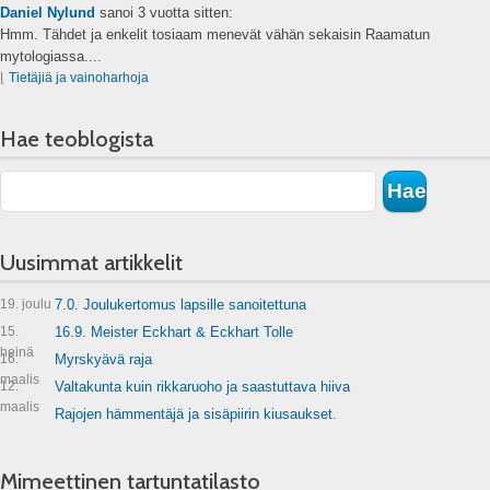
Daniel Nylund
sanoi
3 vuotta sitten:
Hmm. Tähdet ja enkelit tosiaam menevät vähän sekaisin Raamatun
mytologiassa....
⌊
Tietäjiä ja vainoharhoja
Hae teoblogista
Uusimmat artikkelit
19. joulu
7.0. Joulukertomus lapsille sanoitettuna
15.
16.9. Meister Eckhart & Eckhart Tolle
heinä
16.
Myrskyävä raja
maalis
12.
Valtakunta kuin rikkaruoho ja saastuttava hiiva
maalis
Rajojen hämmentäjä ja sisäpiirin kiusaukset.
Mimeettinen tartuntatilasto