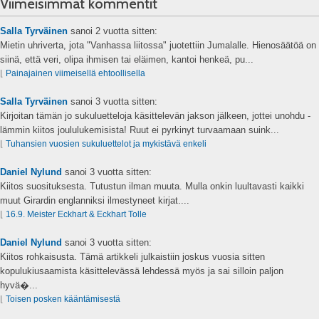
Viimeisimmät kommentit
Salla Tyrväinen
sanoi
2 vuotta sitten:
Mietin uhriverta, jota "Vanhassa liitossa" juotettiin Jumalalle. Hienosäätöä on
siinä, että veri, olipa ihmisen tai eläimen, kantoi henkeä, pu...
⌊
Painajainen viimeisellä ehtoollisella
Salla Tyrväinen
sanoi
3 vuotta sitten:
Kirjoitan tämän jo sukuluetteloja käsittelevän jakson jälkeen, jottei unohdu -
lämmin kiitos joululukemisista! Ruut ei pyrkinyt turvaamaan suink...
⌊
Tuhansien vuosien sukuluettelot ja mykistävä enkeli
Daniel Nylund
sanoi
3 vuotta sitten:
Kiitos suosituksesta. Tutustun ilman muuta. Mulla onkin luultavasti kaikki
muut Girardin englanniksi ilmestyneet kirjat....
⌊
16.9. Meister Eckhart & Eckhart Tolle
Daniel Nylund
sanoi
3 vuotta sitten:
Kiitos rohkaisusta. Tämä artikkeli julkaistiin joskus vuosia sitten
kopulukiusaamista käsittelevässä lehdessä myös ja sai silloin paljon
hyvä�...
⌊
Toisen posken kääntämisestä