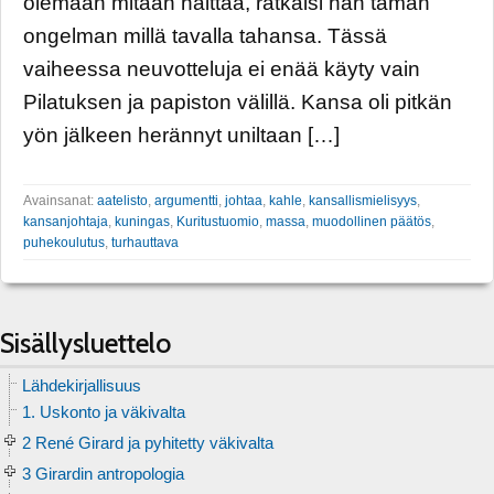
olemaan mitään haittaa, ratkaisi hän tämän
ongelman millä tavalla tahansa. Tässä
vaiheessa neuvotteluja ei enää käyty vain
Pilatuksen ja papiston välillä. Kansa oli pitkän
yön jälkeen herännyt uniltaan […]
Avainsanat:
aatelisto
,
argumentti
,
johtaa
,
kahle
,
kansallismielisyys
,
kansanjohtaja
,
kuningas
,
Kuritustuomio
,
massa
,
muodollinen päätös
,
puhekoulutus
,
turhauttava
Sisällysluettelo
Lähdekirjallisuus
1. Uskonto ja väkivalta
2 René Girard ja pyhitetty väkivalta
3 Girardin antropologia