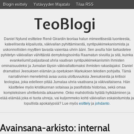
Blogin esittely
Ystävyyden Majatalo
Tilaa RSS
TeoBlogi
Daniel Nylund esittelee René Girardin teoriaa halun mimeettisestä luonteesta,
kateellisesta kilpailusta, väkivallan pyhittämisestä, syntipukkimekanismista ja
uskonnollisten myyttien tavasta vaientaa uhrin ääni. Sen avulla hän tarkastelee
pyhitetyn väkivallan vähittäistä demytologisointia Raamatun sivuilla ja sitä, kuinka
evankeliumit paljastavat uhria vaativan syntipukkimekanismin ihmisten
ominaisuudeksi ja Jumalan täysin väkivallattomaksi ihmisten rakastajaksi. Daniel
dramatisoi Jeesuksen elämän ja opetuksen Markuksen tekstien pohjalta. Tämä
narratiivinen menetelmä avaa uusia ulottuvuuksia Jeesuksesta ja kritisoi
teologiaa, joka edelleen pitää Jumalaa uhria vaativana ja väkivaltaisena. Hän
käsittelee myös kristikunnan sotaisaa ja pasifistista historiaa, sekä omaa
kompleksisen uhritietoista aikaamme. Onko mahdollista hylätä hylkääminen ja
elää elämää joka ei tuota uhreja, vai kuljemmeko kohti väkivallan eskaloitumista ja
lopullista apokalypsiä? Lue myös
esittely
ja
johdanto
.
Avainsana-arkisto:
internal