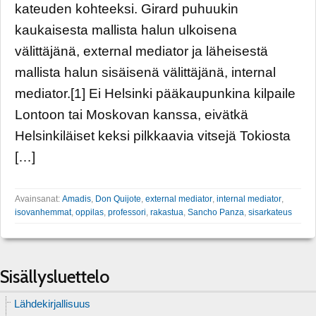
kateuden kohteeksi. Girard puhuukin
kaukaisesta mallista halun ulkoisena
välittäjänä, external mediator ja läheisestä
mallista halun sisäisenä välittäjänä, internal
mediator.[1] Ei Helsinki pääkaupunkina kilpaile
Lontoon tai Moskovan kanssa, eivätkä
Helsinkiläiset keksi pilkkaavia vitsejä Tokiosta
[…]
Avainsanat:
Amadis
,
Don Quijote
,
external mediator
,
internal mediator
,
isovanhemmat
,
oppilas
,
professori
,
rakastua
,
Sancho Panza
,
sisarkateus
Sisällysluettelo
Lähdekirjallisuus