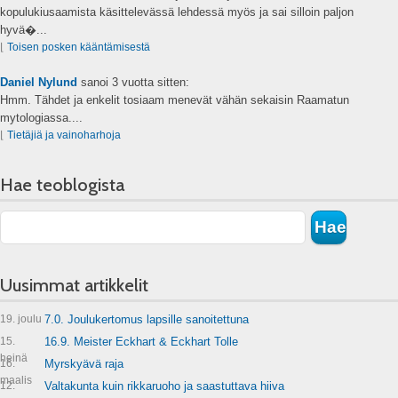
kopulukiusaamista käsittelevässä lehdessä myös ja sai silloin paljon
hyvä�...
⌊
Toisen posken kääntämisestä
Daniel Nylund
sanoi
3 vuotta sitten:
Hmm. Tähdet ja enkelit tosiaam menevät vähän sekaisin Raamatun
mytologiassa....
⌊
Tietäjiä ja vainoharhoja
Hae teoblogista
Uusimmat artikkelit
19. joulu
7.0. Joulukertomus lapsille sanoitettuna
15.
16.9. Meister Eckhart & Eckhart Tolle
heinä
16.
Myrskyävä raja
maalis
12.
Valtakunta kuin rikkaruoho ja saastuttava hiiva