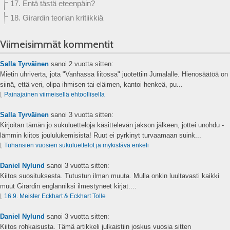
17. Entä tästä eteenpäin?
18. Girardin teorian kritiikkiä
Viimeisimmät kommentit
Salla Tyrväinen
sanoi
2 vuotta sitten:
Mietin uhriverta, jota "Vanhassa liitossa" juotettiin Jumalalle. Hienosäätöä on
siinä, että veri, olipa ihmisen tai eläimen, kantoi henkeä, pu...
⌊
Painajainen viimeisellä ehtoollisella
Salla Tyrväinen
sanoi
3 vuotta sitten:
Kirjoitan tämän jo sukuluetteloja käsittelevän jakson jälkeen, jottei unohdu -
lämmin kiitos joululukemisista! Ruut ei pyrkinyt turvaamaan suink...
⌊
Tuhansien vuosien sukuluettelot ja mykistävä enkeli
Daniel Nylund
sanoi
3 vuotta sitten:
Kiitos suosituksesta. Tutustun ilman muuta. Mulla onkin luultavasti kaikki
muut Girardin englanniksi ilmestyneet kirjat....
⌊
16.9. Meister Eckhart & Eckhart Tolle
Daniel Nylund
sanoi
3 vuotta sitten:
Kiitos rohkaisusta. Tämä artikkeli julkaistiin joskus vuosia sitten