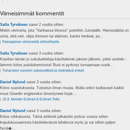
Viimeisimmät kommentit
Salla Tyrväinen
sanoi
2 vuotta sitten:
Mietin uhriverta, jota "Vanhassa liitossa" juotettiin Jumalalle. Hienosäätöä on
siinä, että veri, olipa ihmisen tai eläimen, kantoi henkeä, pu...
⌊
Painajainen viimeisellä ehtoollisella
Salla Tyrväinen
sanoi
3 vuotta sitten:
Kirjoitan tämän jo sukuluetteloja käsittelevän jakson jälkeen, jottei unohdu -
lämmin kiitos joululukemisista! Ruut ei pyrkinyt turvaamaan suink...
⌊
Tuhansien vuosien sukuluettelot ja mykistävä enkeli
Daniel Nylund
sanoi
3 vuotta sitten:
Kiitos suosituksesta. Tutustun ilman muuta. Mulla onkin luultavasti kaikki
muut Girardin englanniksi ilmestyneet kirjat....
⌊
16.9. Meister Eckhart & Eckhart Tolle
Daniel Nylund
sanoi
3 vuotta sitten:
Kiitos rohkaisusta. Tämä artikkeli julkaistiin joskus vuosia sitten
kopulukiusaamista käsittelevässä lehdessä myös ja sai silloin paljon
hyvä�...