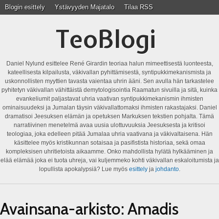
Blogin esittely
Ystävyyden Majatalo
Tilaa RSS
TeoBlogi
Daniel Nylund esittelee René Girardin teoriaa halun mimeettisestä luonteesta,
kateellisesta kilpailusta, väkivallan pyhittämisestä, syntipukkimekanismista ja
uskonnollisten myyttien tavasta vaientaa uhrin ääni. Sen avulla hän tarkastelee
pyhitetyn väkivallan vähittäistä demytologisointia Raamatun sivuilla ja sitä, kuinka
evankeliumit paljastavat uhria vaativan syntipukkimekanismin ihmisten
ominaisuudeksi ja Jumalan täysin väkivallattomaksi ihmisten rakastajaksi. Daniel
dramatisoi Jeesuksen elämän ja opetuksen Markuksen tekstien pohjalta. Tämä
narratiivinen menetelmä avaa uusia ulottuvuuksia Jeesuksesta ja kritisoi
teologiaa, joka edelleen pitää Jumalaa uhria vaativana ja väkivaltaisena. Hän
käsittelee myös kristikunnan sotaisaa ja pasifistista historiaa, sekä omaa
kompleksisen uhritietoista aikaamme. Onko mahdollista hylätä hylkääminen ja
elää elämää joka ei tuota uhreja, vai kuljemmeko kohti väkivallan eskaloitumista ja
lopullista apokalypsiä? Lue myös
esittely
ja
johdanto
.
Avainsana-arkisto:
Amadis