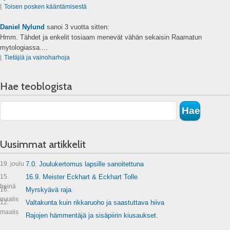
⌊
Toisen posken kääntämisestä
Daniel Nylund
sanoi
3 vuotta sitten:
Hmm. Tähdet ja enkelit tosiaam menevät vähän sekaisin Raamatun
mytologiassa....
⌊
Tietäjiä ja vainoharhoja
Hae teoblogista
Uusimmat artikkelit
19. joulu
7.0. Joulukertomus lapsille sanoitettuna
15.
16.9. Meister Eckhart & Eckhart Tolle
heinä
16.
Myrskyävä raja
maalis
12.
Valtakunta kuin rikkaruoho ja saastuttava hiiva
maalis
Rajojen hämmentäjä ja sisäpiirin kiusaukset.