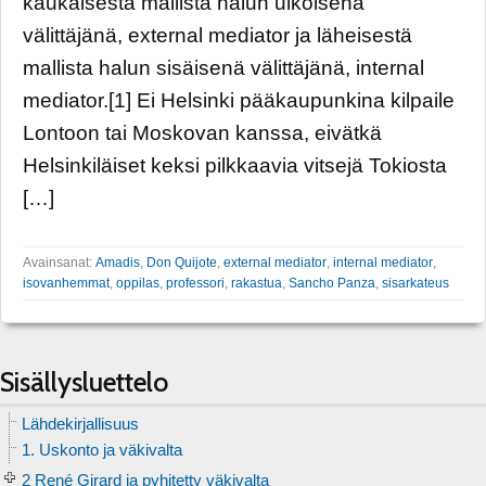
kaukaisesta mallista halun ulkoisena
välittäjänä, external mediator ja läheisestä
mallista halun sisäisenä välittäjänä, internal
mediator.[1] Ei Helsinki pääkaupunkina kilpaile
Lontoon tai Moskovan kanssa, eivätkä
Helsinkiläiset keksi pilkkaavia vitsejä Tokiosta
[…]
Avainsanat:
Amadis
,
Don Quijote
,
external mediator
,
internal mediator
,
isovanhemmat
,
oppilas
,
professori
,
rakastua
,
Sancho Panza
,
sisarkateus
Sisällysluettelo
Lähdekirjallisuus
1. Uskonto ja väkivalta
2 René Girard ja pyhitetty väkivalta