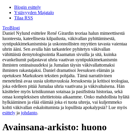
Blogin esittely
Ystävyyden Majatalo
Tilaa RSS
TeoBlogi
Daniel Nylund esittelee René Girardin teoriaa halun mimeettisestä
luonteesta, kateellisesta kilpailusta, väkivallan pyhittämisestä,
syntipukkimekanismista ja uskonnollisten myyttien tavasta vaientaa
uhrin ääni. Sen avulla hän tarkastelee pyhitetyn väkivallan
vähittäistä demytologisointia Raamatun sivuilla ja sitä, kuinka
evankeliumit paljastavat uhria vaativan syntipukkimekanismin
ihmisten ominaisuudeksi ja Jumalan täysin väkivallattomaksi
ihmisten rakastajaksi. Daniel dramatisoi Jeesuksen elämän ja
opetuksen Markuksen tekstien pohjalta. Tämä narratiivinen
menetelmä avaa uusia ulottuvuuksia Jeesuksesta ja kritisoi teologiaa,
joka edelleen pitää Jumalaa uhria vaativana ja väkivaltaisena. Hän
käsittelee myös kristikunnan sotaisaa ja pasifistista historiaa, sekä
omaa kompleksisen uhritietoista aikaamme. Onko mahdollista hylätä
hylkääminen ja elää elämää joka ei tuota uhreja, vai kuljemmeko
kohti väkivallan eskaloitumista ja lopullista apokalypsiä? Lue myös
esittely
ja
johdanto
.
Avainsana-arkisto:
huono