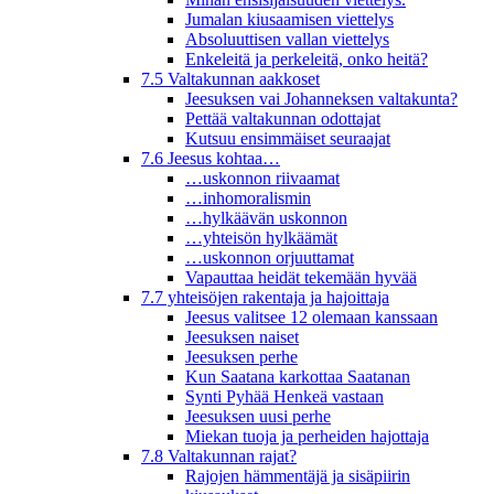
Jumalan kiusaamisen viettelys
Absoluuttisen vallan viettelys
Enkeleitä ja perkeleitä, onko heitä?
7.5 Valtakunnan aakkoset
Jeesuksen vai Johanneksen valtakunta?
Pettää valtakunnan odottajat
Kutsuu ensimmäiset seuraajat
7.6 Jeesus kohtaa…
…uskonnon riivaamat
…inhomoralismin
…hylkäävän uskonnon
…yhteisön hylkäämät
…uskonnon orjuuttamat
Vapauttaa heidät tekemään hyvää
7.7 yhteisöjen rakentaja ja hajoittaja
Jeesus valitsee 12 olemaan kanssaan
Jeesuksen naiset
Jeesuksen perhe
Kun Saatana karkottaa Saatanan
Synti Pyhää Henkeä vastaan
Jeesuksen uusi perhe
Miekan tuoja ja perheiden hajottaja
7.8 Valtakunnan rajat?
Rajojen hämmentäjä ja sisäpiirin