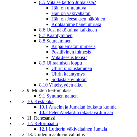
8.5 Mitä se kertoo Jumalasta?
Hän on uhrautuva
Hän on väkivallaton
Hän on Jeesuksen näköinen
Kohtaamme hänet uhrissa
8.6 Uusi näkökulma kaikkeen
8.7 Kääntyminen
8.8 Seuraaminen
Kilpailematon mimesis
Positiivinen mimesis
Mitä Jeesus tekisi?
8.9 Uhraamisen loppu
Uhrin puolustaminen
Uhrin kääntymys
Sodasta sovintoon
8.10 Yhteisyyden alku
9. Muiden kertomuksia
9.1 Syntinen nainen
10. Keskiaika
10.1 Anselm ja Jumalan loukattu kunnia
10.2 Peter Abelardin rakastava Jumala
11. Renesanssi
12. Reformaatio
12.1 Lutherin väkivaltainen Jumala
13. Uuden maailman valloitus