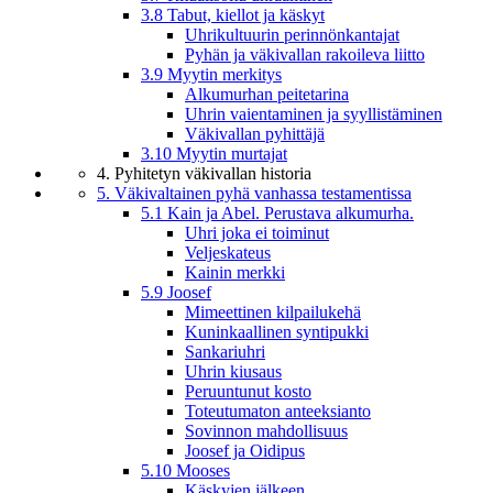
3.8 Tabut, kiellot ja käskyt
Uhrikultuurin perinnönkantajat
Pyhän ja väkivallan rakoileva liitto
3.9 Myytin merkitys
Alkumurhan peitetarina
Uhrin vaientaminen ja syyllistäminen
Väkivallan pyhittäjä
3.10 Myytin murtajat
4. Pyhitetyn väkivallan historia
5. Väkivaltainen pyhä vanhassa testamentissa
5.1 Kain ja Abel. Perustava alkumurha.
Uhri joka ei toiminut
Veljeskateus
Kainin merkki
5.9 Joosef
Mimeettinen kilpailukehä
Kuninkaallinen syntipukki
Sankariuhri
Uhrin kiusaus
Peruuntunut kosto
Toteutumaton anteeksianto
Sovinnon mahdollisuus
Joosef ja Oidipus
5.10 Mooses
Käskyjen jälkeen