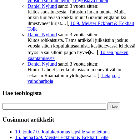
vuosien sukuluettelot ja mykistävä enkeli
Daniel Nylund
sanoi
3 vuotta sitten:
Kiitos suosituksesta. Tutustun ilman muuta. Mulla
onkin luultavasti kaikki muut Girardin englanniksi
ilmestyneet kirjat....
⌊
16.9. Meister Eckhart & Eckhart
Tolle
Daniel Nylund
sanoi
3 vuotta sitten:
Kiitos rohkaisusta. Tämä artikkeli julkaistiin joskus
vuosia sitten kopulukiusaamista käsittelevässä lehdessä
myös ja sai silloin paljon hyvä�...
⌊
Toisen posken
kääntämisestä
Daniel Nylund
sanoi
3 vuotta sitten:
Hmm. Tähdet ja enkelit tosiaam menevät vähän
sekaisin Raamatun mytologiassa....
⌊
Tietäjiä ja
vainoharhoja
Hae teoblogista
Uusimmat artikkelit
19. joulu
7.0. Joulukertomus lapsille sanoitettuna
15. heinä
16.9. Meister Eckhart & Eckhart Tolle