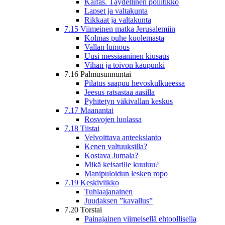
Kaifas. Täydellinen poliitikko
Lapset ja valtakunta
Rikkaat ja valtakunta
7.15 Viimeinen matka Jerusalemiin
Kolmas puhe kuolemasta
Vallan lumous
Uusi messiaaninen kiusaus
Vihan ja toivon kaupunki
7.16 Palmusunnuntai
Pilatus saapuu hevoskulkueessa
Jeesus ratsastaa aasilla
Pyhitetyn väkivallan keskus
7.17 Maanantai
Rosvojen luolassa
7.18 Tiistai
Velvoittava anteeksianto
Kenen valtuuksilla?
Kostava Jumala?
Mikä keisarille kuuluu?
Manipuloidun lesken ropo
7.19 Keskiviikko
Tuhlaajanainen
Juudaksen ”kavallus”
7.20 Torstai
Painajainen viimeisellä ehtoollisella