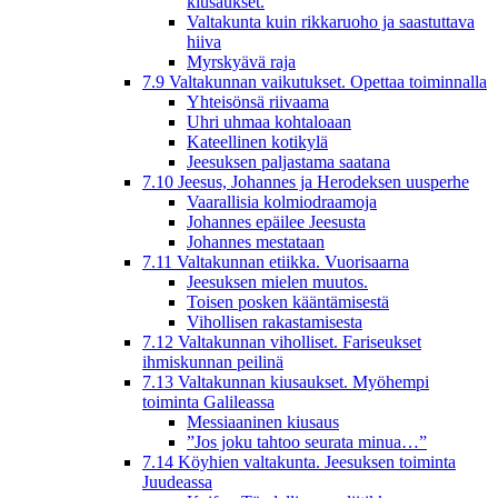
kiusaukset.
Valtakunta kuin rikkaruoho ja saastuttava
hiiva
Myrskyävä raja
7.9 Valtakunnan vaikutukset. Opettaa toiminnalla
Yhteisönsä riivaama
Uhri uhmaa kohtaloaan
Kateellinen kotikylä
Jeesuksen paljastama saatana
7.10 Jeesus, Johannes ja Herodeksen uusperhe
Vaarallisia kolmiodraamoja
Johannes epäilee Jeesusta
Johannes mestataan
7.11 Valtakunnan etiikka. Vuorisaarna
Jeesuksen mielen muutos.
Toisen posken kääntämisestä
Vihollisen rakastamisesta
7.12 Valtakunnan viholliset. Fariseukset
ihmiskunnan peilinä
7.13 Valtakunnan kiusaukset. Myöhempi
toiminta Galileassa
Messiaaninen kiusaus
”Jos joku tahtoo seurata minua…”
7.14 Köyhien valtakunta. Jeesuksen toiminta
Juudeassa