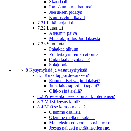
Skandaali
Ihmiskunnan vihan malja
Jeesuksen pidätys
Kuulustelut alkavat
7.21 Pitkä perjantai
7.22 Lauantai
Ateismin päivä
Muistokirjoitus Juudaksesta
7.23 Sunnuntai
Palatkaa alkuun
Voi teitä ymmärtämättömiä
Onko täällä syötävää?
Salajuonia
8 Kysymyksiä ja vastausyrityksiä
8.1 Kuka tappoi Jeesuksen?
Roomalaiset vai juutalaiset?
Jumalako tappoi tai tapatti?
Olitko sinä siellä?
8.2 Provosoiko Jeesus oman kuolemansa?
8.3 Miksi Jeesus kuoli?
8.4 Mitä se kertoo meistä?
Olemme osallisia
Olemme melkein sokeita
Me keksimme verellä sovittamisen
Jeesus paljasti meidät itsellemme.