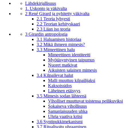
Lähdekirjallisuus
1. Uskonto ja väkivalta
2 René Girard ja pyhitetty väkivalta
2.1 Teoria lyhyesti
2.2 Teorian kehityskaari
2.3 Liian iso teoria
3 Girardin antropologia
3.1 Haluamisen historiaa
3.2 Mikä ihmeen mimesis?
3.3 Mimeettinen halu
Mimeettinen identiteetti
Myötäsyntyinen taipumus
Nuoret matkivat
Aikuisten salainen mimesis
3.4 Kilpailevat halut
Malli muuttuu kilpailijaksi
Kaksoissidos
Läheinen etäisyys
3.5 Mimesis sodan lähteenä
Viholliset muuttuvat toistensa peilikuviksi
Sokaiseva vihollisuus
Samanlaisuuden uhka
Uhria vaativa kriisi
3.6 Syntipukkimekanismi
3.7 Ritualisoitu uhraaminen