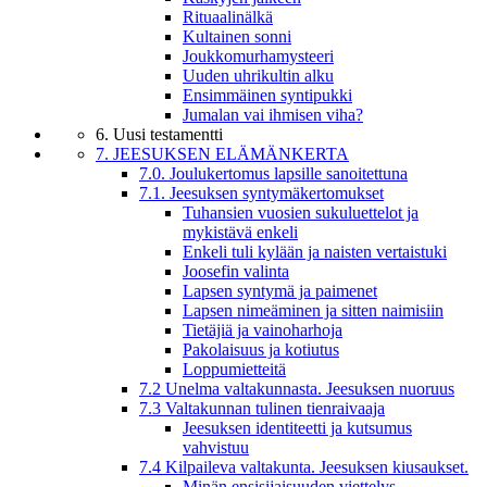
Rituaalinälkä
Kultainen sonni
Joukkomurhamysteeri
Uuden uhrikultin alku
Ensimmäinen syntipukki
Jumalan vai ihmisen viha?
6. Uusi testamentti
7. JEESUKSEN ELÄMÄNKERTA
7.0. Joulukertomus lapsille sanoitettuna
7.1. Jeesuksen syntymäkertomukset
Tuhansien vuosien sukuluettelot ja
mykistävä enkeli
Enkeli tuli kylään ja naisten vertaistuki
Joosefin valinta
Lapsen syntymä ja paimenet
Lapsen nimeäminen ja sitten naimisiin
Tietäjiä ja vainoharhoja
Pakolaisuus ja kotiutus
Loppumietteitä
7.2 Unelma valtakunnasta. Jeesuksen nuoruus
7.3 Valtakunnan tulinen tienraivaaja
Jeesuksen identiteetti ja kutsumus
vahvistuu
7.4 Kilpaileva valtakunta. Jeesuksen kiusaukset.
Minän ensisijaisuuden viettelys.