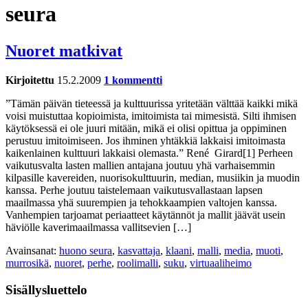
seura
Nuoret matkivat
Kirjoitettu
15.2.2009
1 kommentti
”Tämän päivän tieteessä ja kulttuurissa yritetään välttää kaikki mikä
voisi muistuttaa kopioimista, imitoimista tai mimesistä. Silti ihmisen
käytöksessä ei ole juuri mitään, mikä ei olisi opittua ja oppiminen
perustuu imitoimiseen. Jos ihminen yhtäkkiä lakkaisi imitoimasta
kaikenlainen kulttuuri lakkaisi olemasta.” René Girard[1] Perheen
vaikutusvalta lasten mallien antajana joutuu yhä varhaisemmin
kilpasille kavereiden, nuorisokulttuurin, median, musiikin ja muodin
kanssa. Perhe joutuu taistelemaan vaikutusvallastaan lapsen
maailmassa yhä suurempien ja tehokkaampien valtojen kanssa.
Vanhempien tarjoamat periaatteet käytännöt ja mallit jäävät usein
häviölle kaverimaailmassa vallitsevien […]
Avainsanat:
huono seura
,
kasvattaja
,
klaani
,
malli
,
media
,
muoti
,
murrosikä
,
nuoret
,
perhe
,
roolimalli
,
suku
,
virtuaaliheimo
Sisällysluettelo