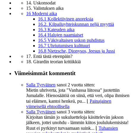
14. Uskonsodat
15. Valistuksen aika
16 Moderni aika
16.1 Kollektiivinen anoreksia
16.2. Kilpailuyhteiskunnan neljä myyttiä
16.3 Kateuden aika
16.4 Halujen naamiaiset
16.5 Väkivaltaisen uskon puhdistus
16.7 Uhriutumisen kulttuuri
16.8 Nietzsche, Dionysos, Jeesus ja Jussi
17. Entä tästä eteenpäin?
18. Girardin teorian kritiikkiä
Viimeisimmät kommentit
Salla Tyrväinen
sanoi
2 vuotta sitten:
Mietin uhriverta, jota "Vanhassa liitossa" juotettiin
Jumalalle. Hienosäätöä on siinä, että veri, olipa ihmisen
tai eläimen, kantoi henkeä, pu...
⌊
Painajainen
viimeisellä ehtoollisella
Salla Tyrväinen
sanoi
3 vuotta sitten:
Kirjoitan tämän jo sukuluetteloja käsittelevän jakson
jälkeen, jottei unohdu - lämmin kiitos joululukemisista!
Ruut ei pyrkinyt turvaamaan suink...
⌊
Tuhansien