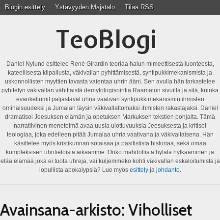
Blogin esittely
Ystävyyden Majatalo
Tilaa RSS
TeoBlogi
Daniel Nylund esittelee René Girardin teoriaa halun mimeettisestä luonteesta,
kateellisesta kilpailusta, väkivallan pyhittämisestä, syntipukkimekanismista ja
uskonnollisten myyttien tavasta vaientaa uhrin ääni. Sen avulla hän tarkastelee
pyhitetyn väkivallan vähittäistä demytologisointia Raamatun sivuilla ja sitä, kuinka
evankeliumit paljastavat uhria vaativan syntipukkimekanismin ihmisten
ominaisuudeksi ja Jumalan täysin väkivallattomaksi ihmisten rakastajaksi. Daniel
dramatisoi Jeesuksen elämän ja opetuksen Markuksen tekstien pohjalta. Tämä
narratiivinen menetelmä avaa uusia ulottuvuuksia Jeesuksesta ja kritisoi
teologiaa, joka edelleen pitää Jumalaa uhria vaativana ja väkivaltaisena. Hän
käsittelee myös kristikunnan sotaisaa ja pasifistista historiaa, sekä omaa
kompleksisen uhritietoista aikaamme. Onko mahdollista hylätä hylkääminen ja
elää elämää joka ei tuota uhreja, vai kuljemmeko kohti väkivallan eskaloitumista ja
lopullista apokalypsiä? Lue myös
esittely
ja
johdanto
.
Avainsana-arkisto:
Viholliset