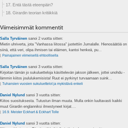
17. Entä tästä eteenpäin?
18. Girardin teorian kritiikkiä
Viimeisimmät kommentit
Salla Tyrväinen
sanoi
2 vuotta sitten:
Mietin uhriverta, jota "Vanhassa liitossa" juotettiin Jumalalle. Hienosäätöä on
siinä, että veri, olipa ihmisen tai eläimen, kantoi henkeä, pu...
⌊
Painajainen viimeisellä ehtoollisella
Salla Tyrväinen
sanoi
3 vuotta sitten:
Kirjoitan tämän jo sukuluetteloja käsittelevän jakson jälkeen, jottei unohdu -
lämmin kiitos joululukemisista! Ruut ei pyrkinyt turvaamaan suink...
⌊
Tuhansien vuosien sukuluettelot ja mykistävä enkeli
Daniel Nylund
sanoi
3 vuotta sitten:
Kiitos suosituksesta. Tutustun ilman muuta. Mulla onkin luultavasti kaikki
muut Girardin englanniksi ilmestyneet kirjat....
⌊
16.9. Meister Eckhart & Eckhart Tolle
Daniel Nylund
sanoi
3 vuotta sitten: