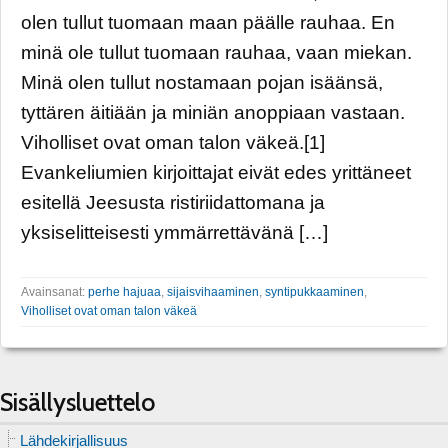
olen tullut tuomaan maan päälle rauhaa. En
minä ole tullut tuomaan rauhaa, vaan miekan.
Minä olen tullut nostamaan pojan isäänsä,
tyttären äitiään ja miniän anoppiaan vastaan.
Viholliset ovat oman talon väkeä.[1]
Evankeliumien kirjoittajat eivät edes yrittäneet
esitellä Jeesusta ristiriidattomana ja
yksiselitteisesti ymmärrettävänä […]
Avainsanat:
perhe hajuaa
,
sijaisvihaaminen
,
syntipukkaaminen
,
Viholliset ovat oman talon väkeä
Sisällysluettelo
Lähdekirjallisuus