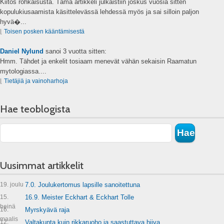
Kiitos rohkaisusta. Tämä artikkeli julkaistiin joskus vuosia sitten
kopulukiusaamista käsittelevässä lehdessä myös ja sai silloin paljon
hyvä�...
⌊
Toisen posken kääntämisestä
Daniel Nylund
sanoi
3 vuotta sitten:
Hmm. Tähdet ja enkelit tosiaam menevät vähän sekaisin Raamatun
mytologiassa....
⌊
Tietäjiä ja vainoharhoja
Hae teoblogista
Uusimmat artikkelit
19. joulu
7.0. Joulukertomus lapsille sanoitettuna
15.
16.9. Meister Eckhart & Eckhart Tolle
heinä
16.
Myrskyävä raja
maalis
12.
Valtakunta kuin rikkaruoho ja saastuttava hiiva