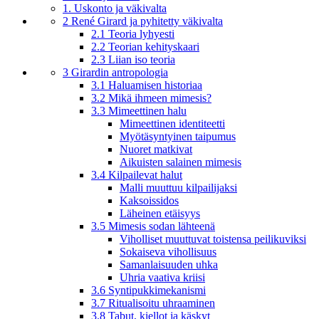
1. Uskonto ja väkivalta
2 René Girard ja pyhitetty väkivalta
2.1 Teoria lyhyesti
2.2 Teorian kehityskaari
2.3 Liian iso teoria
3 Girardin antropologia
3.1 Haluamisen historiaa
3.2 Mikä ihmeen mimesis?
3.3 Mimeettinen halu
Mimeettinen identiteetti
Myötäsyntyinen taipumus
Nuoret matkivat
Aikuisten salainen mimesis
3.4 Kilpailevat halut
Malli muuttuu kilpailijaksi
Kaksoissidos
Läheinen etäisyys
3.5 Mimesis sodan lähteenä
Viholliset muuttuvat toistensa peilikuviksi
Sokaiseva vihollisuus
Samanlaisuuden uhka
Uhria vaativa kriisi
3.6 Syntipukkimekanismi
3.7 Ritualisoitu uhraaminen
3.8 Tabut, kiellot ja käskyt