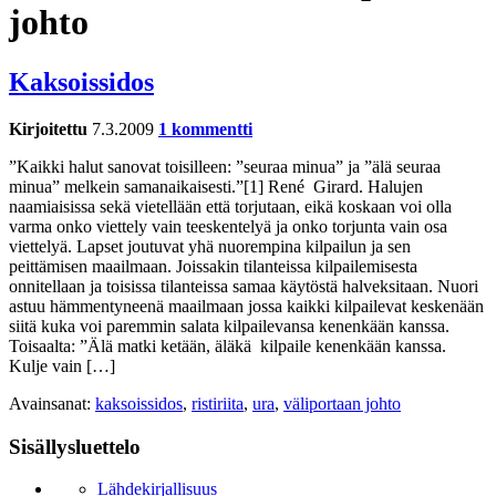
johto
Kaksoissidos
Kirjoitettu
7.3.2009
1 kommentti
”Kaikki halut sanovat toisilleen: ”seuraa minua” ja ”älä seuraa
minua” melkein samanaikaisesti.”[1] René Girard. Halujen
naamiaisissa sekä vietellään että torjutaan, eikä koskaan voi olla
varma onko viettely vain teeskentelyä ja onko torjunta vain osa
viettelyä. Lapset joutuvat yhä nuorempina kilpailun ja sen
peittämisen maailmaan. Joissakin tilanteissa kilpailemisesta
onnitellaan ja toisissa tilanteissa samaa käytöstä halveksitaan. Nuori
astuu hämmentyneenä maailmaan jossa kaikki kilpailevat keskenään
siitä kuka voi paremmin salata kilpailevansa kenenkään kanssa.
Toisaalta: ”Älä matki ketään, äläkä kilpaile kenenkään kanssa.
Kulje vain […]
Avainsanat:
kaksoissidos
,
ristiriita
,
ura
,
väliportaan johto
Sisällysluettelo
Lähdekirjallisuus