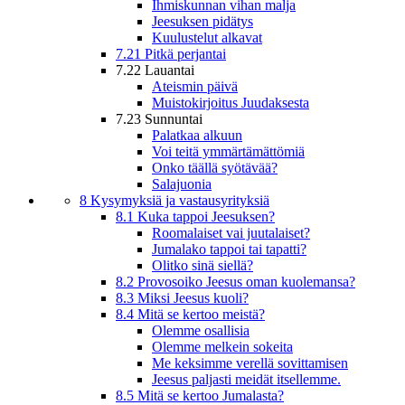
Ihmiskunnan vihan malja
Jeesuksen pidätys
Kuulustelut alkavat
7.21 Pitkä perjantai
7.22 Lauantai
Ateismin päivä
Muistokirjoitus Juudaksesta
7.23 Sunnuntai
Palatkaa alkuun
Voi teitä ymmärtämättömiä
Onko täällä syötävää?
Salajuonia
8 Kysymyksiä ja vastausyrityksiä
8.1 Kuka tappoi Jeesuksen?
Roomalaiset vai juutalaiset?
Jumalako tappoi tai tapatti?
Olitko sinä siellä?
8.2 Provosoiko Jeesus oman kuolemansa?
8.3 Miksi Jeesus kuoli?
8.4 Mitä se kertoo meistä?
Olemme osallisia
Olemme melkein sokeita
Me keksimme verellä sovittamisen
Jeesus paljasti meidät itsellemme.
8.5 Mitä se kertoo Jumalasta?