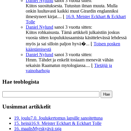
Daniel Nylund
sanoi
3 vuotta sitten:
Kiitos suosituksesta. Tutustun ilman muuta. Mulla
onkin luultavasti kaikki muut Girardin englanniksi
ilmestyneet kirjat....
⌊
16.9. Meister Eckhart & Eckhart
Tolle
Daniel Nylund
sanoi
3 vuotta sitten:
Kiitos rohkaisusta. Tämä artikkeli julkaistiin joskus
vuosia sitten kopulukiusaamista käsittelevässä lehdessä
myös ja sai silloin paljon hyvä�...
⌊
Toisen posken
kääntämisestä
Daniel Nylund
sanoi
3 vuotta sitten:
Hmm. Tähdet ja enkelit tosiaam menevät vähän
sekaisin Raamatun mytologiassa....
⌊
Tietäjiä ja
vainoharhoja
Hae teoblogista
Uusimmat artikkelit
19. joulu
7.0. Joulukertomus lapsille sanoitettuna
15. heinä
16.9. Meister Eckhart & Eckhart Tolle
16. maalis
Myrskyävä raja