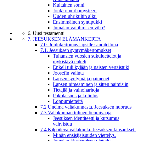
Kultainen sonni
Joukkomurhamysteeri
Uuden uhrikultin alku
Ensimmäinen syntipukki
Jumalan vai ihmisen viha?
6. Uusi testamentti
7. JEESUKSEN ELÄMÄNKERTA
7.0. Joulukertomus lapsille sanoitettuna
7.1. Jeesuksen syntymäkertomukset
Tuhansien vuosien sukuluettelot ja
mykistävä enkeli
Enkeli tuli kylään ja naisten vertaistuki
Joosefin valinta
Lapsen syntymä ja paimenet
Lapsen nimeäminen ja sitten naimisiin
Tietäjiä ja vainoharhoja
Pakolaisuus ja kotiutus
Loppumietteitä
7.2 Unelma valtakunnasta. Jeesuksen nuoruus
7.3 Valtakunnan tulinen tienraivaaja
Jeesuksen identiteetti ja kutsumus
vahvistuu
7.4 Kilpaileva valtakunta. Jeesuksen kiusaukset.
Minän ensisijaisuuden viettelys.
Jumalan kiusaamisen viettelys