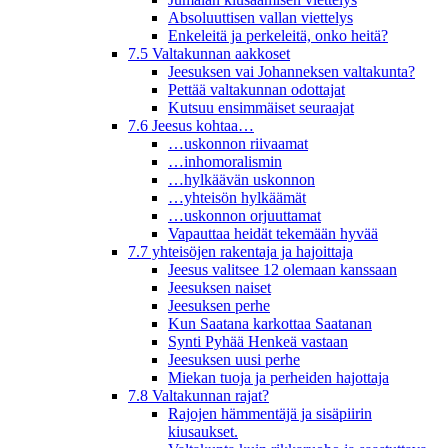
Absoluuttisen vallan viettelys
Enkeleitä ja perkeleitä, onko heitä?
7.5 Valtakunnan aakkoset
Jeesuksen vai Johanneksen valtakunta?
Pettää valtakunnan odottajat
Kutsuu ensimmäiset seuraajat
7.6 Jeesus kohtaa…
…uskonnon riivaamat
…inhomoralismin
…hylkäävän uskonnon
…yhteisön hylkäämät
…uskonnon orjuuttamat
Vapauttaa heidät tekemään hyvää
7.7 yhteisöjen rakentaja ja hajoittaja
Jeesus valitsee 12 olemaan kanssaan
Jeesuksen naiset
Jeesuksen perhe
Kun Saatana karkottaa Saatanan
Synti Pyhää Henkeä vastaan
Jeesuksen uusi perhe
Miekan tuoja ja perheiden hajottaja
7.8 Valtakunnan rajat?
Rajojen hämmentäjä ja sisäpiirin
kiusaukset.