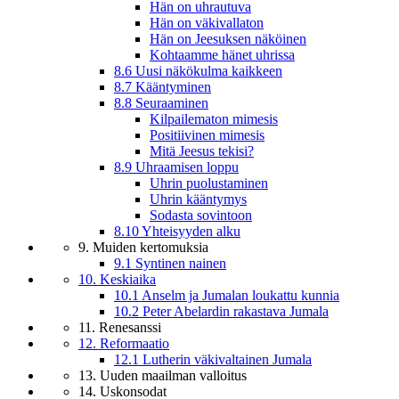
Hän on uhrautuva
Hän on väkivallaton
Hän on Jeesuksen näköinen
Kohtaamme hänet uhrissa
8.6 Uusi näkökulma kaikkeen
8.7 Kääntyminen
8.8 Seuraaminen
Kilpailematon mimesis
Positiivinen mimesis
Mitä Jeesus tekisi?
8.9 Uhraamisen loppu
Uhrin puolustaminen
Uhrin kääntymys
Sodasta sovintoon
8.10 Yhteisyyden alku
9. Muiden kertomuksia
9.1 Syntinen nainen
10. Keskiaika
10.1 Anselm ja Jumalan loukattu kunnia
10.2 Peter Abelardin rakastava Jumala
11. Renesanssi
12. Reformaatio
12.1 Lutherin väkivaltainen Jumala
13. Uuden maailman valloitus
14. Uskonsodat