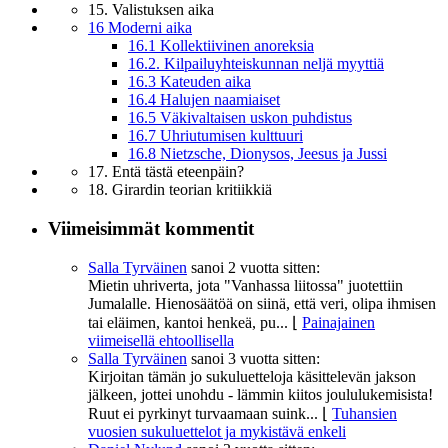
15. Valistuksen aika
16 Moderni aika
16.1 Kollektiivinen anoreksia
16.2. Kilpailuyhteiskunnan neljä myyttiä
16.3 Kateuden aika
16.4 Halujen naamiaiset
16.5 Väkivaltaisen uskon puhdistus
16.7 Uhriutumisen kulttuuri
16.8 Nietzsche, Dionysos, Jeesus ja Jussi
17. Entä tästä eteenpäin?
18. Girardin teorian kritiikkiä
Viimeisimmät kommentit
Salla Tyrväinen
sanoi
2 vuotta sitten:
Mietin uhriverta, jota "Vanhassa liitossa" juotettiin
Jumalalle. Hienosäätöä on siinä, että veri, olipa ihmisen
tai eläimen, kantoi henkeä, pu...
⌊
Painajainen
viimeisellä ehtoollisella
Salla Tyrväinen
sanoi
3 vuotta sitten:
Kirjoitan tämän jo sukuluetteloja käsittelevän jakson
jälkeen, jottei unohdu - lämmin kiitos joululukemisista!
Ruut ei pyrkinyt turvaamaan suink...
⌊
Tuhansien
vuosien sukuluettelot ja mykistävä enkeli