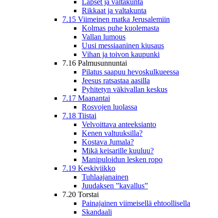
Lapset ja valtakunta
Rikkaat ja valtakunta
7.15 Viimeinen matka Jerusalemiin
Kolmas puhe kuolemasta
Vallan lumous
Uusi messiaaninen kiusaus
Vihan ja toivon kaupunki
7.16 Palmusunnuntai
Pilatus saapuu hevoskulkueessa
Jeesus ratsastaa aasilla
Pyhitetyn väkivallan keskus
7.17 Maanantai
Rosvojen luolassa
7.18 Tiistai
Velvoittava anteeksianto
Kenen valtuuksilla?
Kostava Jumala?
Mikä keisarille kuuluu?
Manipuloidun lesken ropo
7.19 Keskiviikko
Tuhlaajanainen
Juudaksen ”kavallus”
7.20 Torstai
Painajainen viimeisellä ehtoollisella
Skandaali