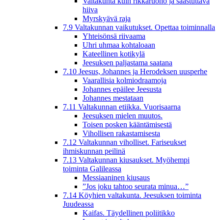
Valtakunta kuin rikkaruoho ja saastuttava
hiiva
Myrskyävä raja
7.9 Valtakunnan vaikutukset. Opettaa toiminnalla
Yhteisönsä riivaama
Uhri uhmaa kohtaloaan
Kateellinen kotikylä
Jeesuksen paljastama saatana
7.10 Jeesus, Johannes ja Herodeksen uusperhe
Vaarallisia kolmiodraamoja
Johannes epäilee Jeesusta
Johannes mestataan
7.11 Valtakunnan etiikka. Vuorisaarna
Jeesuksen mielen muutos.
Toisen posken kääntämisestä
Vihollisen rakastamisesta
7.12 Valtakunnan viholliset. Fariseukset
ihmiskunnan peilinä
7.13 Valtakunnan kiusaukset. Myöhempi
toiminta Galileassa
Messiaaninen kiusaus
”Jos joku tahtoo seurata minua…”
7.14 Köyhien valtakunta. Jeesuksen toiminta
Juudeassa
Kaifas. Täydellinen poliitikko