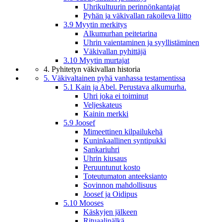
Uhrikultuurin perinnönkantajat
Pyhän ja väkivallan rakoileva liitto
3.9 Myytin merkitys
Alkumurhan peitetarina
Uhrin vaientaminen ja syyllistäminen
Väkivallan pyhittäjä
3.10 Myytin murtajat
4. Pyhitetyn väkivallan historia
5. Väkivaltainen pyhä vanhassa testamentissa
5.1 Kain ja Abel. Perustava alkumurha.
Uhri joka ei toiminut
Veljeskateus
Kainin merkki
5.9 Joosef
Mimeettinen kilpailukehä
Kuninkaallinen syntipukki
Sankariuhri
Uhrin kiusaus
Peruuntunut kosto
Toteutumaton anteeksianto
Sovinnon mahdollisuus
Joosef ja Oidipus
5.10 Mooses
Käskyjen jälkeen
Rituaalinälkä