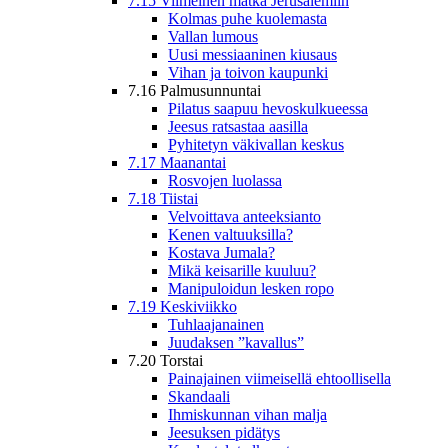
7.15 Viimeinen matka Jerusalemiin
Kolmas puhe kuolemasta
Vallan lumous
Uusi messiaaninen kiusaus
Vihan ja toivon kaupunki
7.16 Palmusunnuntai
Pilatus saapuu hevoskulkueessa
Jeesus ratsastaa aasilla
Pyhitetyn väkivallan keskus
7.17 Maanantai
Rosvojen luolassa
7.18 Tiistai
Velvoittava anteeksianto
Kenen valtuuksilla?
Kostava Jumala?
Mikä keisarille kuuluu?
Manipuloidun lesken ropo
7.19 Keskiviikko
Tuhlaajanainen
Juudaksen ”kavallus”
7.20 Torstai
Painajainen viimeisellä ehtoollisella
Skandaali
Ihmiskunnan vihan malja
Jeesuksen pidätys