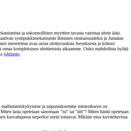
ekanismista ja uskonnollisten myyttien tavasta vaientaa uhrin ääni.
ia vaativan syntipukkimekanismin ihmisten ominaisuudeksi ja Jumalan
nen menetelmä avaa uusia ulottuvuuksia Jeesuksesta ja kritisoi
 sekä omaa kompleksisen uhritietoista aikaamme. Onko mahdollista hylätä
ja
johdanto
.
ä kun mallintamiskykymme ja taipumuksemme mimesikseen on
iten lasta opetetaan sanomaan ”isi” tai ”äiti”? Miten häntä opetetaan
änen kasvattajansa tarpeeksi usein toistavat. Mikään muu kuviteltavissa