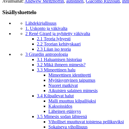
Avainsanat:
Andwew Meltzhoffin
,
autistinen
,
Giacomo Rizzolati
,
ihm
Sisällysluettelo
Lähdekirjallisuus
1. Uskonto ja väkivalta
2 René Girard ja pyhitetty väkivalta
2.1 Teoria lyhyesti
2.2 Teorian kehityskaari
2.3 Liian iso teoria
3 Girardin antropologia
3.1 Haluamisen historiaa
3.2 Mikä ihmeen mimesis?
3.3 Mimeettinen halu
Mimeettinen identiteetti
Myötäsyntyinen taipumus
Nuoret matkivat
Aikuisten salainen mimesis
3.4 Kilpailevat halut
Malli muuttuu kilpailijaksi
Kaksoissidos
Läheinen etäisyys
3.5 Mimesis sodan lähteenä
Viholliset muuttuvat toistensa peilikuviksi
Sokaiseva vihollisuus