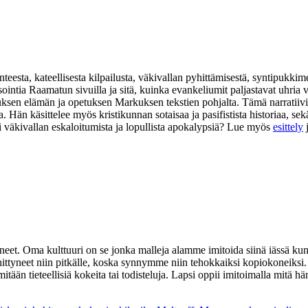
eesta, kateellisesta kilpailusta, väkivallan pyhittämisestä, syntipukkim
isointia Raamatun sivuilla ja sitä, kuinka evankeliumit paljastavat uhr
suksen elämän ja opetuksen Markuksen tekstien pohjalta. Tämä narratiivi
na. Hän käsittelee myös kristikunnan sotaisaa ja pasifistista historiaa,
i väkivallan eskaloitumista ja lopullista apokalypsiä? Lue myös
esittely
yneet. Oma kulttuuri on se jonka malleja alamme imitoida siinä iäss
yneet niin pitkälle, koska synnymme niin tehokkaiksi kopiokoneiksi. M
tään tieteellisiä kokeita tai todisteluja. Lapsi oppii imitoimalla mitä h