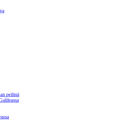
iva
an peilinä
Galileassa
eassa