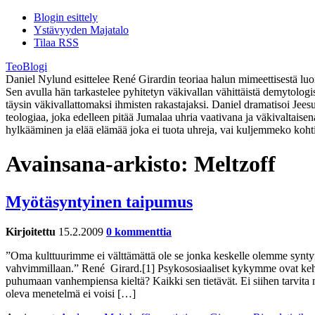
Blogin esittely
Ystävyyden Majatalo
Tilaa RSS
TeoBlogi
Daniel Nylund esittelee René Girardin teoriaa halun mimeettisestä luont
Sen avulla hän tarkastelee pyhitetyn väkivallan vähittäistä demytolog
täysin väkivallattomaksi ihmisten rakastajaksi. Daniel dramatisoi Jee
teologiaa, joka edelleen pitää Jumalaa uhria vaativana ja väkivaltaise
hylkääminen ja elää elämää joka ei tuota uhreja, vai kuljemmeko koht
Avainsana-arkisto:
Meltzoff
Myötäsyntyinen taipumus
Kirjoitettu
15.2.2009
0 kommenttia
”Oma kulttuurimme ei välttämättä ole se jonka keskelle olemme synt
vahvimmillaan.” René Girard.[1] Psykososiaaliset kykymme ovat kehitt
puhumaan vanhempiensa kieltä? Kaikki sen tietävät. Ei siihen tarvita mi
oleva menetelmä ei voisi […]