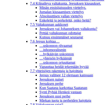
7.4 Kilpaileva valtakunta. Jeesuksen kiusaukset.
Minän ensisijaisuuden viettelys.
Jumalan kiusaamisen viettelys
Absoluuttisen vallan viettelys
Enkeleitä ja perkeleitä, onko heitä?
7.5 Valtakunnan aakkoset
Jeesuksen vai Johanneksen valtakunta?
Pettää valtakunnan odottajat
Kutsuu ensimmäiset seuraajat
7.6 Jeesus kohtaa…
…uskonnon riivaamat
…inhomoralismin
…hylkäävän uskonnon
…yhteisön hylkäämät
…uskonnon orjuuttamat
Vapauttaa heidät tekemään hyvää
7.7 yhteisöjen rakentaja ja hajoittaja
Jeesus valitsee 12 olemaan kanssaan
Jeesuksen naiset
Jeesuksen perhe
Kun Saatana karkottaa Saatanan
Synti Pyhää Henkeä vastaan
Jeesuksen uusi perhe
Miekan tuoja ja perheiden hajottaja
7.8 Valtakunnan rajat?