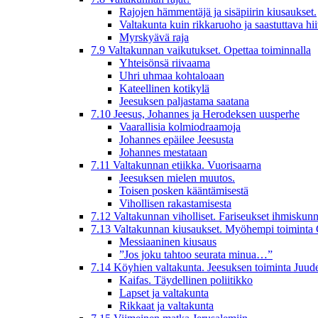
Rajojen hämmentäjä ja sisäpiirin kiusaukset.
Valtakunta kuin rikkaruoho ja saastuttava hi
Myrskyävä raja
7.9 Valtakunnan vaikutukset. Opettaa toiminnalla
Yhteisönsä riivaama
Uhri uhmaa kohtaloaan
Kateellinen kotikylä
Jeesuksen paljastama saatana
7.10 Jeesus, Johannes ja Herodeksen uusperhe
Vaarallisia kolmiodraamoja
Johannes epäilee Jeesusta
Johannes mestataan
7.11 Valtakunnan etiikka. Vuorisaarna
Jeesuksen mielen muutos.
Toisen posken kääntämisestä
Vihollisen rakastamisesta
7.12 Valtakunnan viholliset. Fariseukset ihmiskunn
7.13 Valtakunnan kiusaukset. Myöhempi toiminta 
Messiaaninen kiusaus
”Jos joku tahtoo seurata minua…”
7.14 Köyhien valtakunta. Jeesuksen toiminta Juud
Kaifas. Täydellinen poliitikko
Lapset ja valtakunta
Rikkaat ja valtakunta