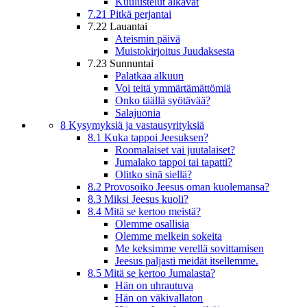
Kuulustelut alkavat
7.21 Pitkä perjantai
7.22 Lauantai
Ateismin päivä
Muistokirjoitus Juudaksesta
7.23 Sunnuntai
Palatkaa alkuun
Voi teitä ymmärtämättömiä
Onko täällä syötävää?
Salajuonia
8 Kysymyksiä ja vastausyrityksiä
8.1 Kuka tappoi Jeesuksen?
Roomalaiset vai juutalaiset?
Jumalako tappoi tai tapatti?
Olitko sinä siellä?
8.2 Provosoiko Jeesus oman kuolemansa?
8.3 Miksi Jeesus kuoli?
8.4 Mitä se kertoo meistä?
Olemme osallisia
Olemme melkein sokeita
Me keksimme verellä sovittamisen
Jeesus paljasti meidät itsellemme.
8.5 Mitä se kertoo Jumalasta?
Hän on uhrautuva
Hän on väkivallaton