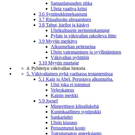
Samanlaisuuden uhka
Uhria vaativa kriisi
3.6 Syntipukkimekanismi
3.7 Ritualisoitu uhraaminen
3.8 Tabut, kiellot ja käskyt
Uhrikultuurin perinnönkantajat
Pyhän ja väkivallan rakoileva liitto
3.9 Myytin merkitys
Alkumurhan peitetarina
Uhrin vaientaminen ja syyllistäminen
Väkivallan pyhittäjä
3.10 Myytin murtajat
4. Pyhitetyn väkivallan historia
5. Väkivaltainen pyhä vanhassa testamentissa
5.1 Kain ja Abel. Perustava alkumurha.
Uhri joka ei toiminut
Veljeskateus
Kainin merkki
5.9 Joosef
Mimeettinen kilpailukehä
Kuninkaallinen syntipukki
Sankariuhri
Uhrin kiusaus
Peruuntunut kosto
Toteutumaton anteeksianto