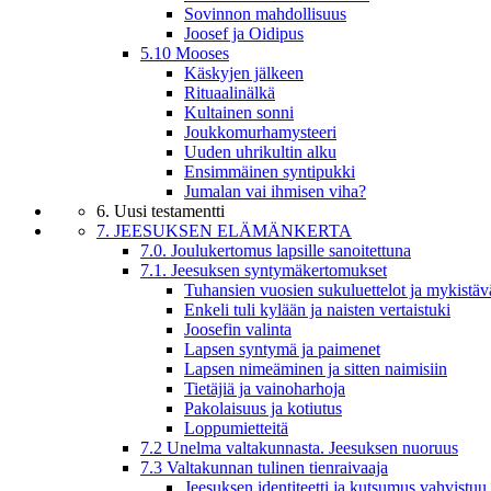
Sovinnon mahdollisuus
Joosef ja Oidipus
5.10 Mooses
Käskyjen jälkeen
Rituaalinälkä
Kultainen sonni
Joukkomurhamysteeri
Uuden uhrikultin alku
Ensimmäinen syntipukki
Jumalan vai ihmisen viha?
6. Uusi testamentti
7. JEESUKSEN ELÄMÄNKERTA
7.0. Joulukertomus lapsille sanoitettuna
7.1. Jeesuksen syntymäkertomukset
Tuhansien vuosien sukuluettelot ja mykistäv
Enkeli tuli kylään ja naisten vertaistuki
Joosefin valinta
Lapsen syntymä ja paimenet
Lapsen nimeäminen ja sitten naimisiin
Tietäjiä ja vainoharhoja
Pakolaisuus ja kotiutus
Loppumietteitä
7.2 Unelma valtakunnasta. Jeesuksen nuoruus
7.3 Valtakunnan tulinen tienraivaaja
Jeesuksen identiteetti ja kutsumus vahvistuu