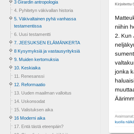
3 Girardin antropologia
Kirjoitettu
6
4. Pyhitetyn väkivallan historia
Matteuk
5. Väkivaltainen pyhä vanhassa
testamentissa
niihin 
6. Uusi testamentti
2. Kun 
7. JEESUKSEN ELÄMÄNKERTA
neljäky
8 Kysymyksiä ja vastausyrityksiä
sumenta
9. Muiden kertomuksia
valtaku
10. Keskiaika
jonka k
11. Renesanssi
haluais
12. Reformaatio
muuttaa
13. Uuden maailman valloitus
Äärimm
14. Uskonsodat
15. Valistuksen aika
Avainsanat
16 Moderni aika
kuolla nälk
17. Entä tästä eteenpäin?