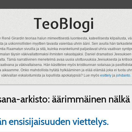
TeoBlogi
 René Girardin teoriaa halun mimeettisestä luonteesta, kateellisesta kilpailusta, vä
a ja uskonnollisten myyttien tavasta vaientaa uhrin ääni. Sen avulla hän tarkastele
ntia Raamatun sivuilla ja sitä, kuinka evankeliumit paljastavat uhria vaativan syn
malan täysin väkivallattomaksi ihmisten rakastajaksi. Daniel dramatisoi Jeesukse
lta. Tämä narratiivinen menetelmä avaa uusia ulottuvuuksia Jeesuksesta ja kritisoi
aativana ja väkivaltaisena. Hän käsittelee myös kristikunnan sotaisaa ja pasifistist
ta aikaamme. Onko mahdollista hylätä hylkääminen ja elää elämää joka ei tuota uhr
väkivallan eskaloitumista ja lopullista apokalypsiä? Lue myös
esittely
ja
johdanto
.
sana-arkisto:
äärimmäinen nälkä
n ensisijaisuuden viettelys.