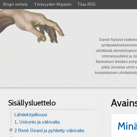
Blogin esittely
Ystävyyden Majatalo
Tilaa RSS
Daniel Nylund esittelee
syntipukkimekanismist
vähittäistä demytologisoi
ominaisuudeksi ja Ju
Markuksen tekstien pohja
pitää Jumalaa uhria v
kompleksisen uhritietois
Avain
Sisällysluettelo
Lähdekirjallisuus
1. Uskonto ja väkivalta
Minä
2 René Girard ja pyhitetty väkivalta