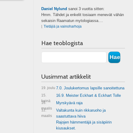
Daniel Nylund
sanoi
3 vuotta sitten:
Hmm. Tähdet ja enkelit tosiaam menevät vähän
sekaisin Raamatun mytologiassa....
⌊
Tietäjiä ja vainoharhoja
Hae teoblogista
Uusimmat artikkelit
19. joulu
7.0. Joulukertomus lapsille sanoitettuna
15.
16.9. Meister Eckhart & Eckhart Tolle
heinä
16.
Myrskyävä raja
maalis
12.
Valtakunta kuin rikkaruoho ja
maalis
saastuttava hiiva
Rajojen hämmentäjä ja sisäpiirin
kiusaukset.