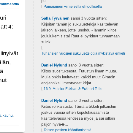
pu...
kommenttia
⌊
Painajainen viimeisellä ehtoollisella
uri
Salla Tyrväinen
sanoi
3 vuotta sitten:
Kirjoitan tämän jo sukuluetteloja käsittelevän
att 4:
jakson jälkeen, jottei unohdu - lämmin kiitos
joululukemisista! Ruut ei pyrkinyt turvaamaan
suink...
⌊
rtyivät
Tuhansien vuosien sukuluettelot ja mykistävä enkeli
älän,
Daniel Nylund
sanoi
3 vuotta sitten:
ää
Kiitos suosituksesta. Tutustun ilman muuta.
Mulla onkin luultavasti kaikki muut Girardin
nut
englanniksi ilmestyneet kirjat....
⌊
16.9. Meister Eckhart & Eckhart Tolle
Daniel Nylund
sanoi
3 vuotta sitten:
Kiitos rohkaisusta. Tämä artikkeli julkaistiin
joskus vuosia sitten kopulukiusaamista
s
,
kauhu
,
käsittelevässä lehdessä myös ja sai silloin
paljon hyvä�...
⌊
Toisen posken kääntämisestä