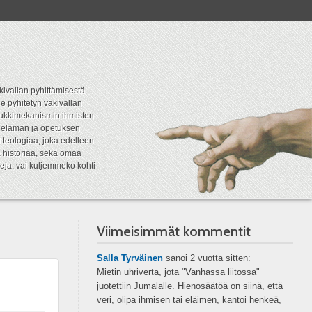
kivallan pyhittämisestä,
e pyhitetyn väkivallan
tipukkimekanismin ihmisten
n elämän ja opetuksen
 teologiaa, joka edelleen
a historiaa, sekä omaa
eja, vai kuljemmeko kohti
Viimeisimmät kommentit
Salla Tyrväinen
sanoi
2 vuotta sitten:
Mietin uhriverta, jota "Vanhassa liitossa"
juotettiin Jumalalle. Hienosäätöä on siinä, että
veri, olipa ihmisen tai eläimen, kantoi henkeä,