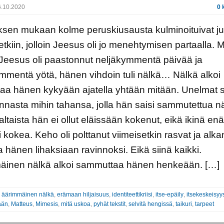
.10.2020
0 
sen mukaan kolme peruskiusausta kulminoituivat ju
hetkiin, jolloin Jeesus oli jo menehtymisen partaalla. M
Jeesus oli paastonnut neljäkymmentä päivää ja
mmentä yötä, hänen vihdoin tuli nälkä… Nälkä alkoi
a hänen kykyään ajatella yhtään mitään. Unelmat sii
nnasta mihin tahansa, jolla hän saisi sammutettua n
altaista hän ei ollut eläissään kokenut, eikä ikinä en
i kokea. Keho oli polttanut viimeisetkin rasvat ja alka
 hänen lihaksiaan ravinnoksi. Eikä siinä kaikki.
äinen nälkä alkoi sammuttaa hänen henkeään. […]
:
äärimmäinen nälkä
,
erämaan hiljaisuus
,
identiteettikriisi
,
itse-epäily
,
itsekeskeisyy
ään
,
Matteus
,
Mimesis
,
mitä uskoa
,
pyhät tekstit
,
selvitä hengissä
,
taikuri
,
tarpeet