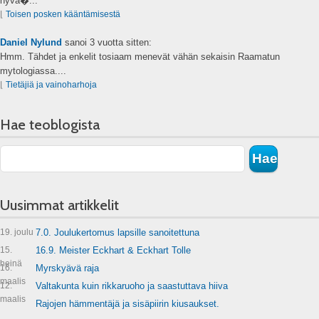
hyvä�...
⌊
Toisen posken kääntämisestä
Daniel Nylund
sanoi
3 vuotta sitten:
Hmm. Tähdet ja enkelit tosiaam menevät vähän sekaisin Raamatun
mytologiassa....
⌊
Tietäjiä ja vainoharhoja
Hae teoblogista
Uusimmat artikkelit
19. joulu
7.0. Joulukertomus lapsille sanoitettuna
15.
16.9. Meister Eckhart & Eckhart Tolle
heinä
16.
Myrskyävä raja
maalis
12.
Valtakunta kuin rikkaruoho ja saastuttava hiiva
maalis
Rajojen hämmentäjä ja sisäpiirin kiusaukset.