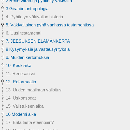
2 René Girard ja pyhitetty väkivalta
3 Girardin antropologia
4. Pyhitetyn väkivallan historia
5. Väkivaltainen pyhä vanhassa testamentissa
6. Uusi testamentti
7. JEESUKSEN ELÄMÄNKERTA
8 Kysymyksiä ja vastausyrityksiä
9. Muiden kertomuksia
10. Keskiaika
11. Renesanssi
12. Reformaatio
13. Uuden maailman valloitus
14. Uskonsodat
15. Valistuksen aika
16 Moderni aika
17. Entä tästä eteenpäin?