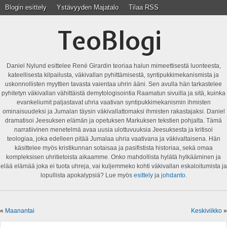
Blogin esittely
Ystävyyden Majatalo
Tilaa RSS
TeoBlogi
Daniel Nylund esittelee René Girardin teoriaa halun mimeettisestä luonteesta,
kateellisesta kilpailusta, väkivallan pyhittämisestä, syntipukkimekanismista ja
uskonnollisten myyttien tavasta vaientaa uhrin ääni. Sen avulla hän tarkastelee
pyhitetyn väkivallan vähittäistä demytologisointia Raamatun sivuilla ja sitä, kuinka
evankeliumit paljastavat uhria vaativan syntipukkimekanismin ihmisten
ominaisuudeksi ja Jumalan täysin väkivallattomaksi ihmisten rakastajaksi. Daniel
dramatisoi Jeesuksen elämän ja opetuksen Markuksen tekstien pohjalta. Tämä
narratiivinen menetelmä avaa uusia ulottuvuuksia Jeesuksesta ja kritisoi
teologiaa, joka edelleen pitää Jumalaa uhria vaativana ja väkivaltaisena. Hän
käsittelee myös kristikunnan sotaisaa ja pasifistista historiaa, sekä omaa
kompleksisen uhritietoista aikaamme. Onko mahdollista hylätä hylkääminen ja
elää elämää joka ei tuota uhreja, vai kuljemmeko kohti väkivallan eskaloitumista ja
lopullista apokalypsiä? Lue myös
esittely
ja
johdanto
.
«
Maanantai
Keskiviikko
»