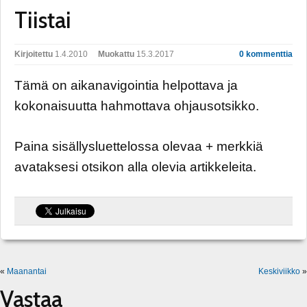
Tiistai
Kirjoitettu
1.4.2010
Muokattu
15.3.2017
0 kommenttia
Tämä on aikanavigointia helpottava ja
kokonaisuutta hahmottava ohjausotsikko.
Paina sisällysluettelossa olevaa + merkkiä
avataksesi otsikon alla olevia artikkeleita.
«
Maanantai
Keskiviikko
»
Vastaa