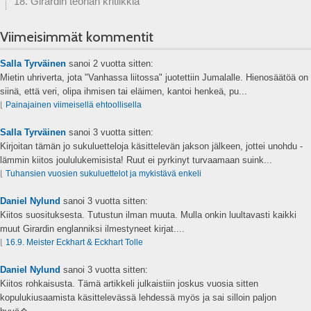
18. Girardin teorian kritiikkiä
Viimeisimmät kommentit
Salla Tyrväinen
sanoi
2 vuotta sitten:
Mietin uhriverta, jota "Vanhassa liitossa" juotettiin Jumalalle. Hienosäätöä on
siinä, että veri, olipa ihmisen tai eläimen, kantoi henkeä, pu...
⌊
Painajainen viimeisellä ehtoollisella
Salla Tyrväinen
sanoi
3 vuotta sitten:
Kirjoitan tämän jo sukuluetteloja käsittelevän jakson jälkeen, jottei unohdu -
lämmin kiitos joululukemisista! Ruut ei pyrkinyt turvaamaan suink...
⌊
Tuhansien vuosien sukuluettelot ja mykistävä enkeli
Daniel Nylund
sanoi
3 vuotta sitten:
Kiitos suosituksesta. Tutustun ilman muuta. Mulla onkin luultavasti kaikki
muut Girardin englanniksi ilmestyneet kirjat....
⌊
16.9. Meister Eckhart & Eckhart Tolle
Daniel Nylund
sanoi
3 vuotta sitten:
Kiitos rohkaisusta. Tämä artikkeli julkaistiin joskus vuosia sitten
kopulukiusaamista käsittelevässä lehdessä myös ja sai silloin paljon