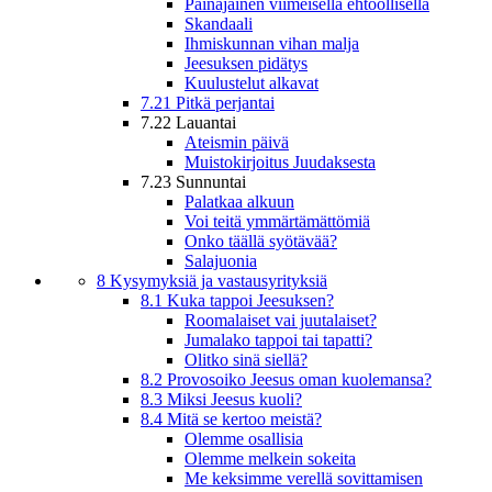
Painajainen viimeisellä ehtoollisella
Skandaali
Ihmiskunnan vihan malja
Jeesuksen pidätys
Kuulustelut alkavat
7.21 Pitkä perjantai
7.22 Lauantai
Ateismin päivä
Muistokirjoitus Juudaksesta
7.23 Sunnuntai
Palatkaa alkuun
Voi teitä ymmärtämättömiä
Onko täällä syötävää?
Salajuonia
8 Kysymyksiä ja vastausyrityksiä
8.1 Kuka tappoi Jeesuksen?
Roomalaiset vai juutalaiset?
Jumalako tappoi tai tapatti?
Olitko sinä siellä?
8.2 Provosoiko Jeesus oman kuolemansa?
8.3 Miksi Jeesus kuoli?
8.4 Mitä se kertoo meistä?
Olemme osallisia
Olemme melkein sokeita
Me keksimme verellä sovittamisen