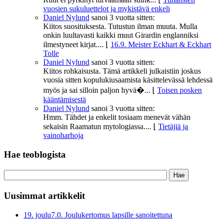
vuosien sukuluettelot ja mykistävä enkeli
Daniel Nylund
sanoi
3 vuotta sitten:
Kiitos suosituksesta. Tutustun ilman muuta. Mulla
onkin luultavasti kaikki muut Girardin englanniksi
ilmestyneet kirjat....
⌊
16.9. Meister Eckhart & Eckhart
Tolle
Daniel Nylund
sanoi
3 vuotta sitten:
Kiitos rohkaisusta. Tämä artikkeli julkaistiin joskus
vuosia sitten kopulukiusaamista käsittelevässä lehdessä
myös ja sai silloin paljon hyvä�...
⌊
Toisen posken
kääntämisestä
Daniel Nylund
sanoi
3 vuotta sitten:
Hmm. Tähdet ja enkelit tosiaam menevät vähän
sekaisin Raamatun mytologiassa....
⌊
Tietäjiä ja
vainoharhoja
Hae teoblogista
Uusimmat artikkelit
19. joulu
7.0. Joulukertomus lapsille sanoitettuna