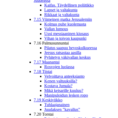
Juudeassa
Kaifas. Täydellinen poliitikko
Lapset ja valtakunta
Rikkaat ja valtakunta
7.15 Viimeinen matka Jerusalemiin
Kolmas puhe kuolemasta
Vallan lumous
Uusi messiaaninen kiusaus
Vihan ja toivon kaupunki
7.16 Palmusunnuntai
Pilatus saapuu hevoskulkueessa
Jeesus ratsastaa aasilla
Pyhitetyn väkivallan keskus
7.17 Maanantai
Rosvojen luolassa
7.18 Tiistai
Velvoittava anteeksianto
Kenen valtuuksilla?
Kostava Jumala?
Mikä keisarille kuuluu?
Manipuloidun lesken ropo
7.19 Keskiviikko
Tuhlaajanainen
Juudaksen ”kavallus”
7.20 Torstai