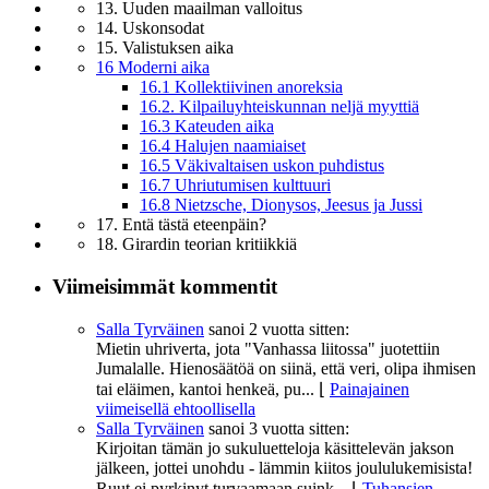
13. Uuden maailman valloitus
14. Uskonsodat
15. Valistuksen aika
16 Moderni aika
16.1 Kollektiivinen anoreksia
16.2. Kilpailuyhteiskunnan neljä myyttiä
16.3 Kateuden aika
16.4 Halujen naamiaiset
16.5 Väkivaltaisen uskon puhdistus
16.7 Uhriutumisen kulttuuri
16.8 Nietzsche, Dionysos, Jeesus ja Jussi
17. Entä tästä eteenpäin?
18. Girardin teorian kritiikkiä
Viimeisimmät kommentit
Salla Tyrväinen
sanoi
2 vuotta sitten:
Mietin uhriverta, jota "Vanhassa liitossa" juotettiin
Jumalalle. Hienosäätöä on siinä, että veri, olipa ihmisen
tai eläimen, kantoi henkeä, pu...
⌊
Painajainen
viimeisellä ehtoollisella
Salla Tyrväinen
sanoi
3 vuotta sitten:
Kirjoitan tämän jo sukuluetteloja käsittelevän jakson
jälkeen, jottei unohdu - lämmin kiitos joululukemisista!
Ruut ei pyrkinyt turvaamaan suink...
⌊
Tuhansien