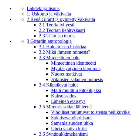
Lähdekirjallisuus
1. Uskonto ja väkivalta
2 René Girard ja pyhitetty väkivalta
2.1 Teoria lyhyesti
2.2 Teorian kehityskaari
2.3 Liian iso teoria
3 Girardin antropologia
3.1 Haluamisen historiaa
3.2 Mikä ihmeen mimesis?
3.3 Mimeettinen halu
Mimeettinen identiteetti
Myötäsyntyinen taipumus
Nuoret matkivat
Aikuisten salainen mimesis
3.4 Kilpailevat halut
Malli muuttuu kilpailijaksi
Kaksoissidos
Läheinen etäisyys
3.5 Mimesis sodan lähteenä
Viholliset muuttuvat toistensa peilikuviksi
Sokaiseva vihollisuus
Samanlaisuuden uhka
Uhria vaativa kriisi
3.6 Syntipukkimekanismi