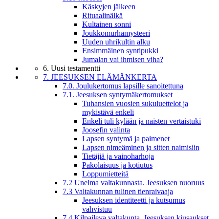
Käskyjen jälkeen
Rituaalinälkä
Kultainen sonni
Joukkomurhamysteeri
Uuden uhrikultin alku
Ensimmäinen syntipukki
Jumalan vai ihmisen viha?
6. Uusi testamentti
7. JEESUKSEN ELÄMÄNKERTA
7.0. Joulukertomus lapsille sanoitettuna
7.1. Jeesuksen syntymäkertomukset
Tuhansien vuosien sukuluettelot ja
mykistävä enkeli
Enkeli tuli kylään ja naisten vertaistuki
Joosefin valinta
Lapsen syntymä ja paimenet
Lapsen nimeäminen ja sitten naimisiin
Tietäjiä ja vainoharhoja
Pakolaisuus ja kotiutus
Loppumietteitä
7.2 Unelma valtakunnasta. Jeesuksen nuoruus
7.3 Valtakunnan tulinen tienraivaaja
Jeesuksen identiteetti ja kutsumus
vahvistuu
7.4 Kilpaileva valtakunta. Jeesuksen kiusaukset.