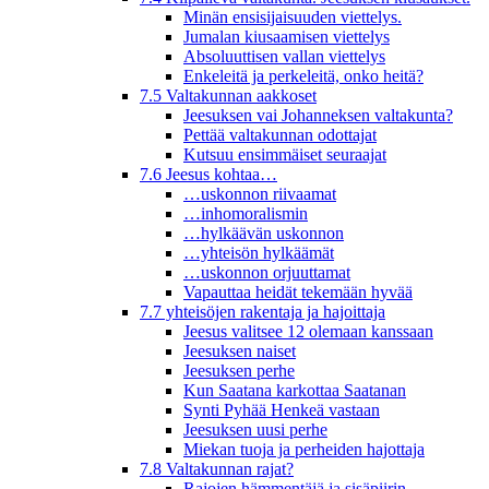
Minän ensisijaisuuden viettelys.
Jumalan kiusaamisen viettelys
Absoluuttisen vallan viettelys
Enkeleitä ja perkeleitä, onko heitä?
7.5 Valtakunnan aakkoset
Jeesuksen vai Johanneksen valtakunta?
Pettää valtakunnan odottajat
Kutsuu ensimmäiset seuraajat
7.6 Jeesus kohtaa…
…uskonnon riivaamat
…inhomoralismin
…hylkäävän uskonnon
…yhteisön hylkäämät
…uskonnon orjuuttamat
Vapauttaa heidät tekemään hyvää
7.7 yhteisöjen rakentaja ja hajoittaja
Jeesus valitsee 12 olemaan kanssaan
Jeesuksen naiset
Jeesuksen perhe
Kun Saatana karkottaa Saatanan
Synti Pyhää Henkeä vastaan
Jeesuksen uusi perhe
Miekan tuoja ja perheiden hajottaja
7.8 Valtakunnan rajat?
Rajojen hämmentäjä ja sisäpiirin