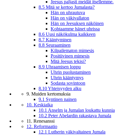
Jeesus paljasti meidät itsellemme.
8.5 Mitä se kertoo Jumalasta?
Hän on uhrautuva
Hän on väkivallaton
Hän on Jeesuksen näköinen
Kohtaamme hänet uhrissa
8.6 Uusi näkökulma kaikkeen
8.7 Kääntyminen
8.8 Seuraaminen
Kilpailematon mimesis
Positiivinen mimesis
Mitä Jeesus tekisi?
8.9 Uhraamisen loppu
Uhrin puolustaminen
Uhrin kääntymys
Sodasta sovintoon
8.10 Yhteisyyden alku
9. Muiden kertomuksia
9.1 Syntinen nainen
10. Keskiaika
10.1 Anselm ja Jumalan loukattu kunnia
10.2 Peter Abelardin rakastava Jumala
11. Renesanssi
12. Reformaatio
12.1 Lutherin väkivaltainen Jumala