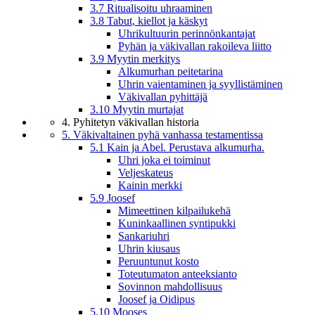
3.7 Ritualisoitu uhraaminen
3.8 Tabut, kiellot ja käskyt
Uhrikultuurin perinnönkantajat
Pyhän ja väkivallan rakoileva liitto
3.9 Myytin merkitys
Alkumurhan peitetarina
Uhrin vaientaminen ja syyllistäminen
Väkivallan pyhittäjä
3.10 Myytin murtajat
4. Pyhitetyn väkivallan historia
5. Väkivaltainen pyhä vanhassa testamentissa
5.1 Kain ja Abel. Perustava alkumurha.
Uhri joka ei toiminut
Veljeskateus
Kainin merkki
5.9 Joosef
Mimeettinen kilpailukehä
Kuninkaallinen syntipukki
Sankariuhri
Uhrin kiusaus
Peruuntunut kosto
Toteutumaton anteeksianto
Sovinnon mahdollisuus
Joosef ja Oidipus
5.10 Mooses