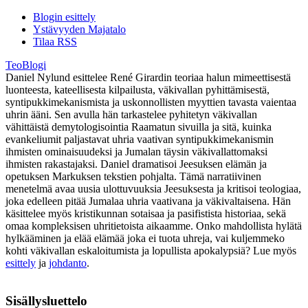
Blogin esittely
Ystävyyden Majatalo
Tilaa RSS
TeoBlogi
Daniel Nylund esittelee René Girardin teoriaa halun mimeettisestä
luonteesta, kateellisesta kilpailusta, väkivallan pyhittämisestä,
syntipukkimekanismista ja uskonnollisten myyttien tavasta vaientaa
uhrin ääni. Sen avulla hän tarkastelee pyhitetyn väkivallan
vähittäistä demytologisointia Raamatun sivuilla ja sitä, kuinka
evankeliumit paljastavat uhria vaativan syntipukkimekanismin
ihmisten ominaisuudeksi ja Jumalan täysin väkivallattomaksi
ihmisten rakastajaksi. Daniel dramatisoi Jeesuksen elämän ja
opetuksen Markuksen tekstien pohjalta. Tämä narratiivinen
menetelmä avaa uusia ulottuvuuksia Jeesuksesta ja kritisoi teologiaa,
joka edelleen pitää Jumalaa uhria vaativana ja väkivaltaisena. Hän
käsittelee myös kristikunnan sotaisaa ja pasifistista historiaa, sekä
omaa kompleksisen uhritietoista aikaamme. Onko mahdollista hylätä
hylkääminen ja elää elämää joka ei tuota uhreja, vai kuljemmeko
kohti väkivallan eskaloitumista ja lopullista apokalypsiä? Lue myös
esittely
ja
johdanto
.
Sisällysluettelo