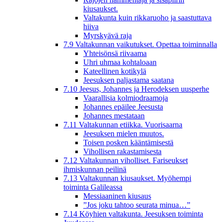
kiusaukset.
Valtakunta kuin rikkaruoho ja saastuttava
hiiva
Myrskyävä raja
7.9 Valtakunnan vaikutukset. Opettaa toiminnalla
Yhteisönsä riivaama
Uhri uhmaa kohtaloaan
Kateellinen kotikylä
Jeesuksen paljastama saatana
7.10 Jeesus, Johannes ja Herodeksen uusperhe
Vaarallisia kolmiodraamoja
Johannes epäilee Jeesusta
Johannes mestataan
7.11 Valtakunnan etiikka. Vuorisaarna
Jeesuksen mielen muutos.
Toisen posken kääntämisestä
Vihollisen rakastamisesta
7.12 Valtakunnan viholliset. Fariseukset
ihmiskunnan peilinä
7.13 Valtakunnan kiusaukset. Myöhempi
toiminta Galileassa
Messiaaninen kiusaus
”Jos joku tahtoo seurata minua…”
7.14 Köyhien valtakunta. Jeesuksen toiminta