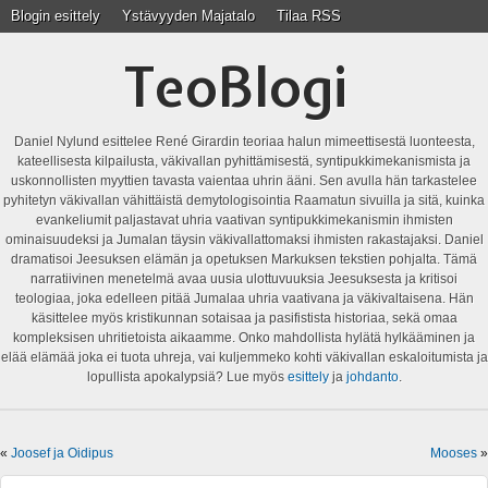
Blogin esittely
Ystävyyden Majatalo
Tilaa RSS
TeoBlogi
Daniel Nylund esittelee René Girardin teoriaa halun mimeettisestä luonteesta,
kateellisesta kilpailusta, väkivallan pyhittämisestä, syntipukkimekanismista ja
uskonnollisten myyttien tavasta vaientaa uhrin ääni. Sen avulla hän tarkastelee
pyhitetyn väkivallan vähittäistä demytologisointia Raamatun sivuilla ja sitä, kuinka
evankeliumit paljastavat uhria vaativan syntipukkimekanismin ihmisten
ominaisuudeksi ja Jumalan täysin väkivallattomaksi ihmisten rakastajaksi. Daniel
dramatisoi Jeesuksen elämän ja opetuksen Markuksen tekstien pohjalta. Tämä
narratiivinen menetelmä avaa uusia ulottuvuuksia Jeesuksesta ja kritisoi
teologiaa, joka edelleen pitää Jumalaa uhria vaativana ja väkivaltaisena. Hän
käsittelee myös kristikunnan sotaisaa ja pasifistista historiaa, sekä omaa
kompleksisen uhritietoista aikaamme. Onko mahdollista hylätä hylkääminen ja
elää elämää joka ei tuota uhreja, vai kuljemmeko kohti väkivallan eskaloitumista ja
lopullista apokalypsiä? Lue myös
esittely
ja
johdanto
.
«
Joosef ja Oidipus
Mooses
»