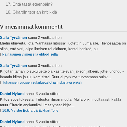
17. Entä tästä eteenpäin?
18. Girardin teorian kritiikkiä
Viimeisimmät kommentit
Salla Tyrväinen
sanoi
2 vuotta sitten:
Mietin uhriverta, jota "Vanhassa liitossa" juotettiin Jumalalle. Hienosäätöä on
siinä, että veri, olipa ihmisen tai eläimen, kantoi henkeä, pu...
⌊
Painajainen viimeisellä ehtoollisella
Salla Tyrväinen
sanoi
3 vuotta sitten:
Kirjoitan tämän jo sukuluetteloja käsittelevän jakson jälkeen, jottei unohdu -
lämmin kiitos joululukemisista! Ruut ei pyrkinyt turvaamaan suink...
⌊
Tuhansien vuosien sukuluettelot ja mykistävä enkeli
Daniel Nylund
sanoi
3 vuotta sitten:
Kiitos suosituksesta. Tutustun ilman muuta. Mulla onkin luultavasti kaikki
muut Girardin englanniksi ilmestyneet kirjat....
⌊
16.9. Meister Eckhart & Eckhart Tolle
Daniel Nylund
sanoi
3 vuotta sitten: