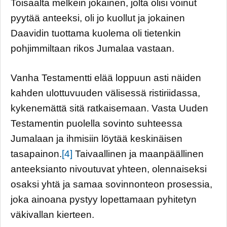
Toisaalta melkein jokainen, jolta olisi voinut
pyytää anteeksi, oli jo kuollut ja jokainen
Daavidin tuottama kuolema oli tietenkin
pohjimmiltaan rikos Jumalaa vastaan.
Vanha Testamentti elää loppuun asti näiden
kahden ulottuvuuden välisessä ristiriidassa,
kykenemättä sitä ratkaisemaan. Vasta Uuden
Testamentin puolella sovinto suhteessa
Jumalaan ja ihmisiin löytää keskinäisen
tasapainon.
[4]
Taivaallinen ja maanpäällinen
anteeksianto nivoutuvat yhteen, olennaiseksi
osaksi yhtä ja samaa sovinnonteon prosessia,
joka ainoana pystyy lopettamaan pyhitetyn
väkivallan kierteen.