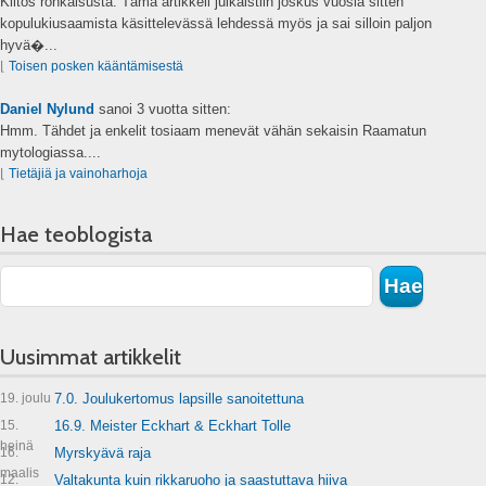
Kiitos rohkaisusta. Tämä artikkeli julkaistiin joskus vuosia sitten
kopulukiusaamista käsittelevässä lehdessä myös ja sai silloin paljon
hyvä�...
⌊
Toisen posken kääntämisestä
Daniel Nylund
sanoi
3 vuotta sitten:
Hmm. Tähdet ja enkelit tosiaam menevät vähän sekaisin Raamatun
mytologiassa....
⌊
Tietäjiä ja vainoharhoja
Hae teoblogista
Uusimmat artikkelit
19. joulu
7.0. Joulukertomus lapsille sanoitettuna
15.
16.9. Meister Eckhart & Eckhart Tolle
heinä
16.
Myrskyävä raja
maalis
12.
Valtakunta kuin rikkaruoho ja saastuttava hiiva