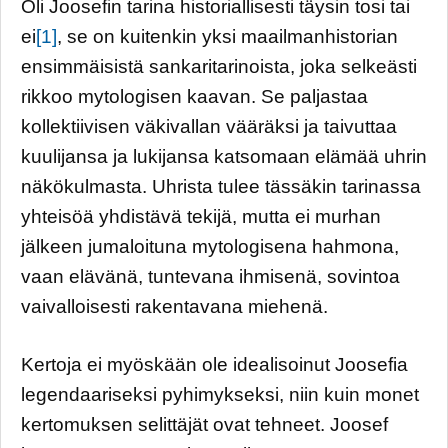
Oli Joosefin tarina historiallisesti täysin tosi tai
ei
[1]
, se on kuitenkin yksi maailmanhistorian
ensimmäisistä sankaritarinoista, joka selkeästi
rikkoo mytologisen kaavan. Se paljastaa
kollektiivisen väkivallan vääräksi ja taivuttaa
kuulijansa ja lukijansa katsomaan elämää uhrin
näkökulmasta. Uhrista tulee tässäkin tarinassa
yhteisöä yhdistävä tekijä, mutta ei murhan
jälkeen jumaloituna mytologisena hahmona,
vaan elävänä, tuntevana ihmisenä, sovintoa
vaivalloisesti rakentavana miehenä.
Kertoja ei myöskään ole idealisoinut Joosefia
legendaariseksi pyhimykseksi, niin kuin monet
kertomuksen selittäjät ovat tehneet. Joosef