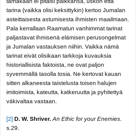
tämäkään ei pitäisi paikkansa, uskon että
tarina (vaikka olisi keksittykin) kertoo Jumalan
asteittaisesta astumisesta ihmisten maailmaan.
Pala kerrallaan Raamatun vanhimmat tarinat
paljastavat ihmisenä elämisen perusongelmat
ja Jumalan vastauksen niihin. Vaikka nämä
tarinat eivät olisikaan tarkkoja kuvauksia
historiallisista faktoista, ne ovat paljon
syvemmällä tasolla tosia. Ne kertovat kauan
sitten alkaneesta taistelusta toisen halujen
imitoimista, kateutta, katkeruutta ja pyhitettyä
väkivaltaa vastaan.
[2]
D. W. Shriver.
An Ethic for your Enemies.
s
.
29.