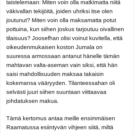
taistelemaan: Miten voin olla matkimatta niitä
väkivallan tekijöitä, joiden uhriksi itse olen
joutunut? Miten voin olla maksamatta potut
pottuina, kun siihen joskus tarjoutuu oivallinen
tilaisuus? Joosefhan olisi voinut kuvitella, että
oikeudenmukaisen koston Jumala on
suuressa armossaan antanut hänelle tämän
mahtavan valta-aseman vain siksi, että hän
saisi mahdollisuuden maksaa takaisin
kokemansa vääryyden. Tilanteessahan oli
selvästi juuri siihen suuntaan viittaavaa
johdatuksen makua
.
Tämä kertomus antaa meille ensimmäisen
Raamatussa esiintyvän vihjeen siitä, miltä