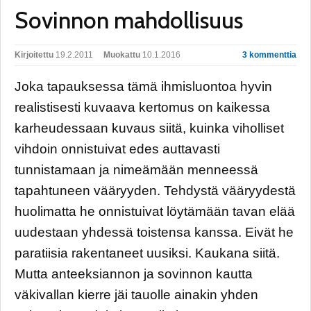
Sovinnon mahdollisuus
Kirjoitettu
19.2.2011
Muokattu
10.1.2016
3 kommenttia
Joka tapauksessa tämä ihmisluontoa hyvin
realistisesti kuvaava kertomus on kaikessa
karheudessaan kuvaus siitä, kuinka viholliset
vihdoin onnistuivat edes auttavasti
tunnistamaan ja nimeämään menneessä
tapahtuneen vääryyden. Tehdystä vääryydestä
huolimatta he onnistuivat löytämään tavan elää
uudestaan yhdessä toistensa kanssa. Eivät he
paratiisia rakentaneet uusiksi. Kaukana siitä.
Mutta anteeksiannon ja sovinnon kautta
väkivallan kierre jäi tauolle ainakin yhden