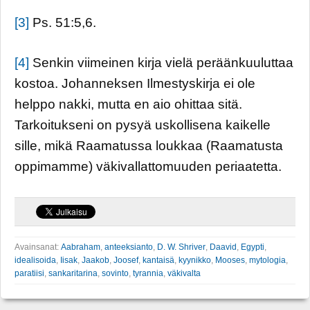
[3]
Ps. 51:5,6.
[4]
Senkin viimeinen kirja vielä peräänkuuluttaa
kostoa. Johanneksen Ilmestyskirja ei ole
helppo nakki, mutta en aio ohittaa sitä.
Tarkoitukseni on pysyä uskollisena kaikelle
sille, mikä Raamatussa loukkaa (Raamatusta
oppimamme) väkivallattomuuden periaatetta.
Avainsanat:
Aabraham
,
anteeksianto
,
D. W. Shriver
,
Daavid
,
Egypti
,
idealisoida
,
Iisak
,
Jaakob
,
Joosef
,
kantaisä
,
kyynikko
,
Mooses
,
mytologia
,
paratiisi
,
sankaritarina
,
sovinto
,
tyrannia
,
väkivalta