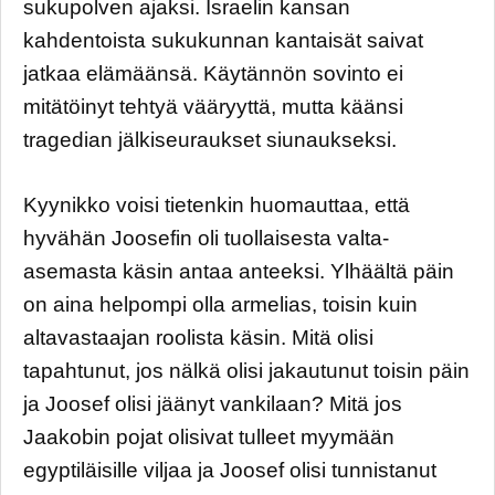
sukupolven ajaksi. Israelin kansan
kahdentoista sukukunnan kantaisät saivat
jatkaa elämäänsä. Käytännön sovinto ei
mitätöinyt tehtyä vääryyttä, mutta käänsi
tragedian jälkiseuraukset siunaukseksi.
Kyynikko voisi tietenkin huomauttaa, että
hyvähän Joosefin oli tuollaisesta valta-
asemasta käsin antaa anteeksi. Ylhäältä päin
on aina helpompi olla armelias, toisin kuin
altavastaajan roolista käsin. Mitä olisi
tapahtunut, jos nälkä olisi jakautunut toisin päin
ja Joosef olisi jäänyt vankilaan? Mitä jos
Jaakobin pojat olisivat tulleet myymään
egyptiläisille viljaa ja Joosef olisi tunnistanut