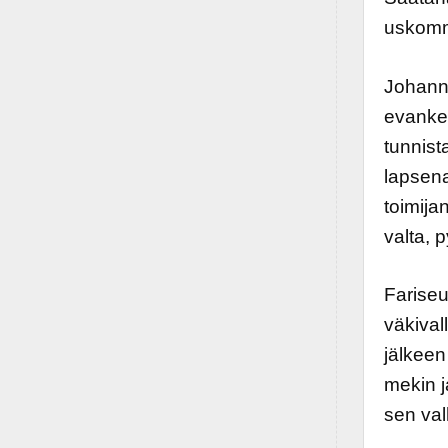
uskomm
Johanne
evankel
tunnist
lapsena
toimija
valta, 
Fariseu
väkival
jälkeen
mekin j
sen val