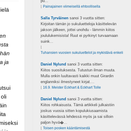
pu...
⌊
Painajainen viimeisellä ehtoollisella
ielä
Salla Tyrväinen
sanoi
3 vuotta sitten:
Kirjoitan tämän jo sukuluetteloja käsittelevän
jakson jälkeen, jottei unohdu - lämmin kiitos
nen
joululukemisista! Ruut ei pyrkinyt turvaamaan
suink...
usta
⌊
 hän
Tuhansien vuosien sukuluettelot ja mykistävä enkeli
a ja
Daniel Nylund
sanoi
3 vuotta sitten:
Kiitos suosituksesta. Tutustun ilman muuta.
Mulla onkin luultavasti kaikki muut Girardin
englanniksi ilmestyneet kirjat....
utsui
⌊
16.9. Meister Eckhart & Eckhart Tolle
oli
Daniel Nylund
sanoi
3 vuotta sitten:
äin
Kiitos rohkaisusta. Tämä artikkeli julkaistiin
joskus vuosia sitten kopulukiusaamista
ita
käsittelevässä lehdessä myös ja sai silloin
ämiseksi
paljon hyvä�...
⌊
Toisen posken kääntämisestä