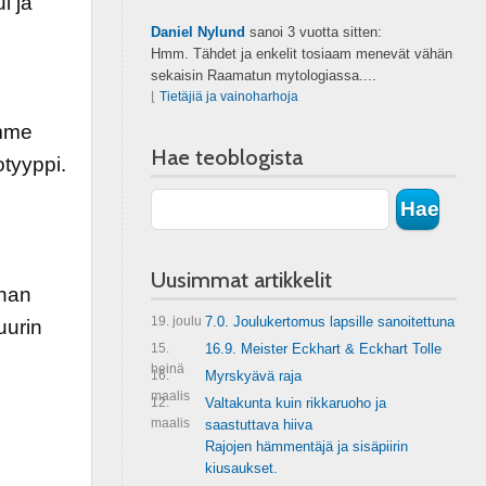
i ja
Daniel Nylund
sanoi
3 vuotta sitten:
Hmm. Tähdet ja enkelit tosiaam menevät vähän
sekaisin Raamatun mytologiassa....
⌊
Tietäjiä ja vainoharhoja
amme
Hae teoblogista
otyyppi.
Uusimmat artikkelit
rhan
19. joulu
7.0. Joulukertomus lapsille sanoitettuna
uurin
15.
16.9. Meister Eckhart & Eckhart Tolle
heinä
16.
Myrskyävä raja
maalis
12.
Valtakunta kuin rikkaruoho ja
maalis
saastuttava hiiva
Rajojen hämmentäjä ja sisäpiirin
kiusaukset.