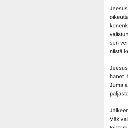
Jeesus 
oikeutta
kenenk
valistu
sen verr
niistä k
Jeesus 
hänet
.
Jumalal
paljast
Jälkee
Väkival
toistam