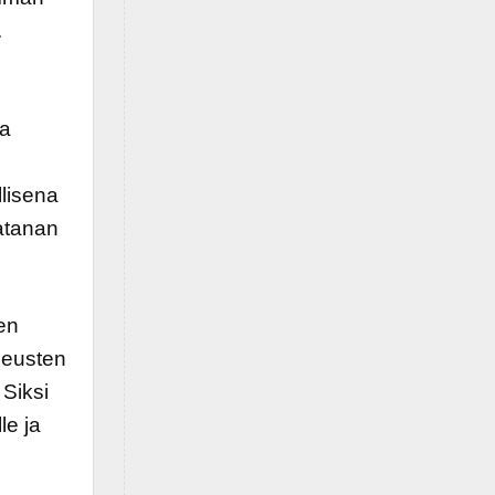
.
sa
llisena
aatanan
en
iseusten
 Siksi
le ja