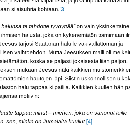
sta ja kateellista kilpailusta, ja joka lopulta kanavoitui
taan sijaisuhria kohtaan.
[3]
halunsa te tahdotte tyydyttää”
on vain yksinkertaine
 ihmisen halusta, joka on kykenemätön toimimaan i
 Jeesus tarjosi Saatanan halulle väkivallattoman ja
llisen vaihtoehdon. Mutta Jeesuksen malli oli melkei
 sietämätön, koska se paljasti jokaisesta liian paljon.
eksen mukaan Jeesus näki kaikkien muistomerkkien
emättömien hautojen läpi. Siistin uskonnollisen ulko
 alaston halu tappaa kilpailija. Kaikkien kuullen hän pa
ajiensa motiivin:
luatte tappaa minut – miehen, joka on sanonut teille
n, sen, minkä on Jumalalta kuullut.
[4]