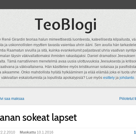
TeoBlogi
 René Girardin teoriaa halun mimeettisestä luonteesta, kateellisesta kilpailusta, vä
a ja uskonnollisten myyttien tavasta vaientaa uhrin ääni. Sen avulla hän tarkastele
ntia Raamatun sivuilla ja sitä, kuinka evankeliumit paljastavat uhria vaativan syn
malan täysin väkivallattomaksi ihmisten rakastajaksi. Daniel dramatisoi Jeesukse
lta. Tämä narratiivinen menetelmä avaa uusia ulottuvuuksia Jeesuksesta ja kritisoi
aativana ja väkivaltaisena. Hän käsittelee myös kristikunnan sotaisaa ja pasifistist
ta aikaamme. Onko mahdollista hylätä hylkääminen ja elää elämää joka ei tuota uhr
väkivallan eskaloitumista ja lopullista apokalypsiä? Lue myös
esittely
ja
johdanto
.
vi saa maksaa
Piilotetut
anan sokeat lapset
2.2.2010
Muokattu
10.1.2016
1