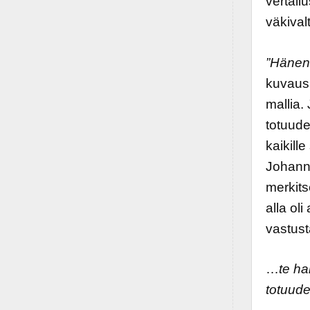
vertailu
väkival
”Hänen 
kuvaus
mallia.
totuude
kaikille
Johann
merkits
alla oli
vastust
…
te ha
totuude