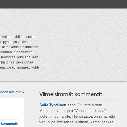
kivallan pyhittämisestä,
e pyhitetyn väkivallan
tipukkimekanismin ihmisten
n elämän ja opetuksen
 teologiaa, joka edelleen
a historiaa, sekä omaa
eja, vai kuljemmeko kohti
 tiedon avaimet
»
Viimeisimmät kommentit
Salla Tyrväinen
sanoi
2 vuotta sitten:
Mietin uhriverta, jota "Vanhassa liitossa"
juotettiin Jumalalle. Hienosäätöä on siinä, että
veri, olipa ihmisen tai eläimen, kantoi henkeä,
 kommentti