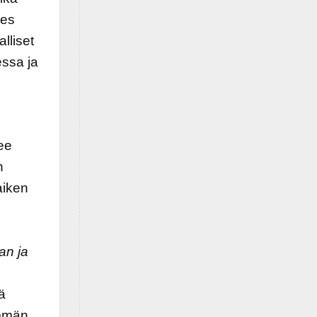
nes
lliset
essa ja
tee
n
aiken
an ja
ä
emmän