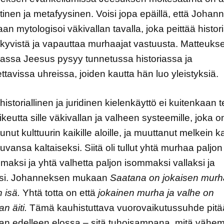
tinen ja metafyysinen. Voisi jopa epäillä, että Johan
an mytologisoi väkivallan tavalla, joka peittää historia
äkyvistä ja vapauttaa murhaajat vastuusta. Matteuks
assa Jeesus pysyy tunnetussa historiassa ja
ettavissa uhreissa, joiden kautta hän luo yleistyksiä.
historiallinen ja juridinen kielenkäyttö ei kuitenkaan 
oikeutta sille väkivallan ja valheen systeemille, joka o
unut kulttuurin kaikille aloille, ja muuttanut melkein k
vansa kaltaiseksi. Siitä oli tullut yhtä murhaa paljon
aksi ja yhtä valhetta paljon isommaksi vallaksi ja
si. Johanneksen mukaan
Saatana on jokaisen murh
 isä.
Yhtä totta on että
jokainen murha ja valhe on
n äiti.
Tämä kauhistuttava vuorovaikutussuhde pitä
an edelleen elossa – sitä tuhoisampana, mitä väh