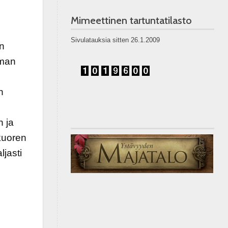
Mimeettinen tartuntatilasto
Sivulatauksia sitten 26.1.2009
n
lman
n
 ja
kuoren
ljasti