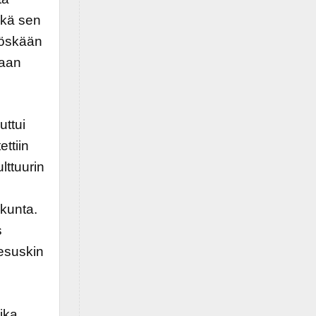
Eikä sen
yöskään
iaan
uttui
ttiin
lttuurin
akunta.
s
eesuskin
ika