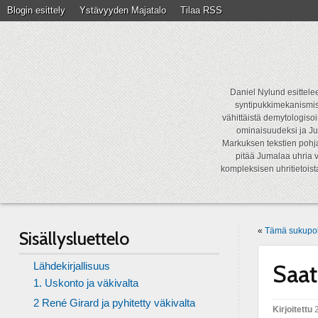
Blogin esittely
Ystävyyden Majatalo
Tilaa RSS
Daniel Nylund esittelee
syntipukkimekanismist
vähittäistä demytologisoi
ominaisuudeksi ja Ju
Markuksen tekstien pohja
pitää Jumalaa uhria v
kompleksisen uhritietois
«
Tämä sukupol
Sisällysluettelo
Lähdekirjallisuus
Saat
1. Uskonto ja väkivalta
2 René Girard ja pyhitetty väkivalta
Kirjoitettu
2