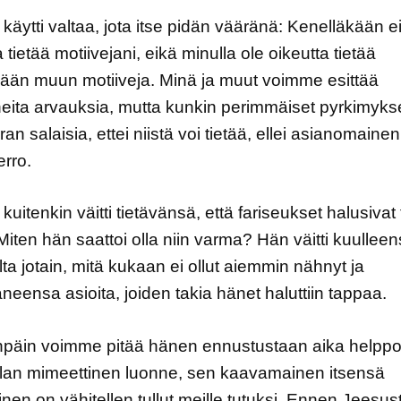
käytti valtaa, jota itse pidän vääränä: Kenelläkään ei
 tietää motiivejani, eikä minulla ole oikeutta tietää
ään muun motiiveja. Minä ja muut voimme esittää
neita arvauksia, mutta kunkin perimmäiset pyrkimyks
an salaisia, ettei niistä voi tietää, ellei asianomainen
erro.
kuitenkin väitti tietävänsä, että fariseukset halusiva
Miten hän saattoi olla niin varma? Hän väitti kuullee
ta jotain, mitä kukaan ei ollut aiemmin nähnyt ja
aneensa asioita, joiden takia hänet haluttiin tappaa.
npäin voimme pitää hänen ennustustaan aika helppo
lan mimeettinen luonne, sen kaavamainen itsensä
inen on vähitellen tullut meille tutuksi. Ennen Jeesus