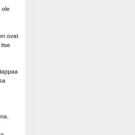
 ole
en ovat
 itse
t tappaa
nsa
na.
ta