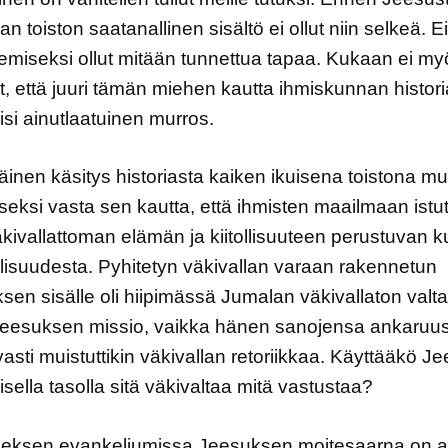
lan toiston saatanallinen sisältö ei ollut niin selkeä. 
emiseksi ollut mitään tunnettua tapaa. Kukaan ei m
t, että juuri tämän miehen kautta ihmiskunnan histor
uisi ainutlaatuinen murros.
nen käsitys historiasta kaiken ikuisena toistona mu
iseksi vasta sen kautta, että ihmisten maailmaan istute
äkivallattoman elämän ja kiitollisuuteen perustuvan ku
isuudesta. Pyhitetyn väkivallan varaan rakennetun
en sisälle oli hiipimässä Jumalan väkivallaton valt
 Jeesuksen missio, vaikka hänen sanojensa ankaruu
vasti muistuttikin väkivallan retoriikkaa. Käyttääkö J
isella tasolla sitä väkivaltaa mitä vastustaa?
eksen evankeliumissa Jeesuksen moitesaarna on a