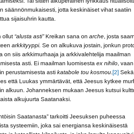
tämiseksi. Tai sitten alkuperäinen lynkkaus ritualisoitu
tiin säännönmukaisesti, jotta keskinäiset vihat saatiin
ttua sijaisuhrin kautta.
 ollut
“alusta asti”
Kreikan sana on
arche
, josta sa
tteen
arkkityyppi.
Se on alkukuva jostain, jonkun prot
 on siis arkkimurhaaja ja arkkivalehtelija maailman
misesta asti. Ei maailman luomisesta
ex nihilo
, vaan
rin perustamisesta asti
katabole tou kosmou
.
[2]
Sekä
es että Luukas ymmärtävät, että Jeesus kytkee mu
rin alkuun. Johanneksen mukaan Jeesus kutsui kultt
taista alkujuurta Saatanaksi.
ähtöisin Saatanasta” tarkoitti Jeesuksen puheessa
sta systeemiin, joka sai energiansa keskinäisestä