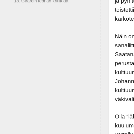
ja pyhit
18. Girardin teorian kritiikkiä
toistet
karkote
Näin on
sanalii
Saatana
perusta
kulttuu
Johann
kulttuu
väkival
Olla “l
kuulumi