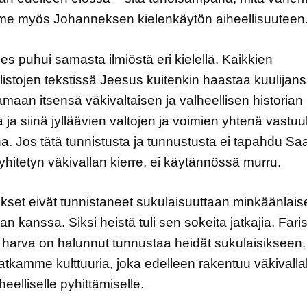
e myös Johanneksen kielenkäytön aiheellisuuteen
s puhui samasta ilmiöstä eri kielellä. Kaikkien
istojen tekstissä Jeesus kuitenkin haastaa kuulijan
amaan itsensä väkivaltaisen ja valheellisen historian
 ja siinä jylläävien valtojen ja voimien yhtenä vastuu
na. Jos tätä tunnistusta ja tunnustusta ei tapahdu S
pyhitetyn väkivallan kierre, ei käytännössä murru.
kset eivät tunnistaneet sukulaisuuttaan minkäänlais
lan kanssa. Siksi heistä tuli sen sokeita jatkajia. Far
 harva on halunnut tunnustaa heidät sukulaisikseen.
atkamme kulttuuria, joka edelleen rakentuu väkivallal
heelliselle pyhittämiselle.