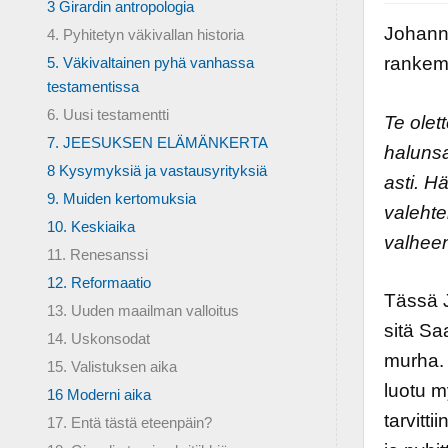
3 Girardin antropologia
Johanne
4. Pyhitetyn väkivallan historia
rankemp
5. Väkivaltainen pyhä vanhassa
testamentissa
6. Uusi testamentti
Te olet
7. JEESUKSEN ELÄMÄNKERTA
halunsa
8 Kysymyksiä ja vastausyrityksiä
asti. H
9. Muiden kertomuksia
valehte
10. Keskiaika
valheen
11. Renesanssi
12. Reformaatio
Tässä J
13. Uuden maailman valloitus
sitä Sa
14. Uskonsodat
murha. S
15. Valistuksen aika
luotu m
16 Moderni aika
tarvitt
17. Entä tästä eteenpäin?