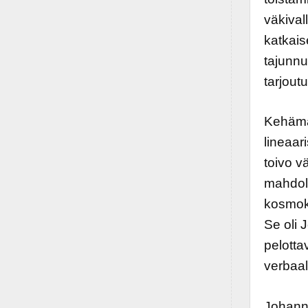
väkival
katkais
tajunnu
tarjout
Kehämäi
lineaar
toivo v
mahdoll
kosmoks
Se oli
pelotta
verbaal
Johann