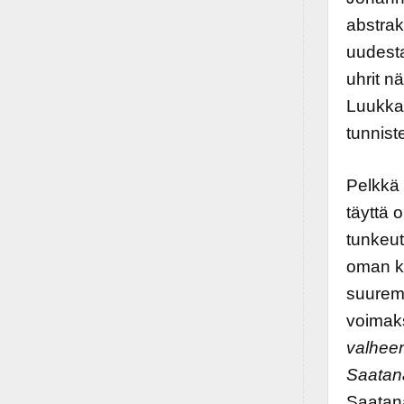
abstrak
uudesta
uhrit n
Luukka
tunnist
Pelkkä 
täyttä 
tunkeut
oman ku
suuremm
voimak
valheen
Saatana
Saatan