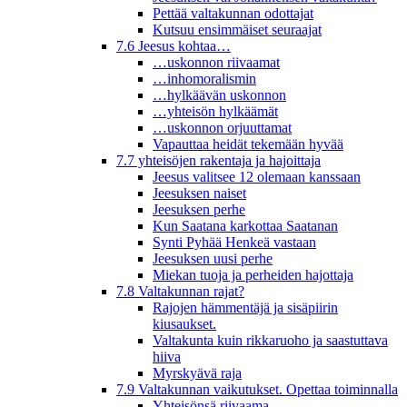
Pettää valtakunnan odottajat
Kutsuu ensimmäiset seuraajat
7.6 Jeesus kohtaa…
…uskonnon riivaamat
…inhomoralismin
…hylkäävän uskonnon
…yhteisön hylkäämät
…uskonnon orjuuttamat
Vapauttaa heidät tekemään hyvää
7.7 yhteisöjen rakentaja ja hajoittaja
Jeesus valitsee 12 olemaan kanssaan
Jeesuksen naiset
Jeesuksen perhe
Kun Saatana karkottaa Saatanan
Synti Pyhää Henkeä vastaan
Jeesuksen uusi perhe
Miekan tuoja ja perheiden hajottaja
7.8 Valtakunnan rajat?
Rajojen hämmentäjä ja sisäpiirin
kiusaukset.
Valtakunta kuin rikkaruoho ja saastuttava
hiiva
Myrskyävä raja
7.9 Valtakunnan vaikutukset. Opettaa toiminnalla
Yhteisönsä riivaama