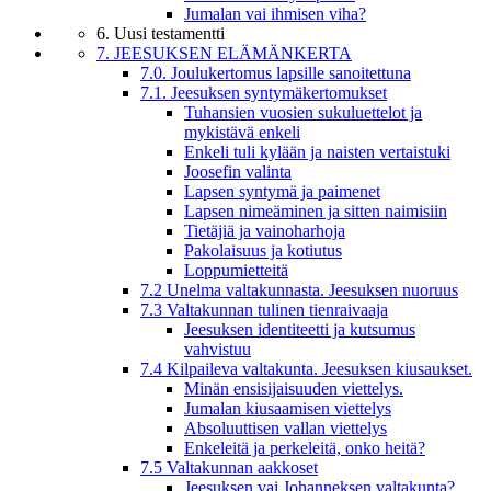
Jumalan vai ihmisen viha?
6. Uusi testamentti
7. JEESUKSEN ELÄMÄNKERTA
7.0. Joulukertomus lapsille sanoitettuna
7.1. Jeesuksen syntymäkertomukset
Tuhansien vuosien sukuluettelot ja
mykistävä enkeli
Enkeli tuli kylään ja naisten vertaistuki
Joosefin valinta
Lapsen syntymä ja paimenet
Lapsen nimeäminen ja sitten naimisiin
Tietäjiä ja vainoharhoja
Pakolaisuus ja kotiutus
Loppumietteitä
7.2 Unelma valtakunnasta. Jeesuksen nuoruus
7.3 Valtakunnan tulinen tienraivaaja
Jeesuksen identiteetti ja kutsumus
vahvistuu
7.4 Kilpaileva valtakunta. Jeesuksen kiusaukset.
Minän ensisijaisuuden viettelys.
Jumalan kiusaamisen viettelys
Absoluuttisen vallan viettelys
Enkeleitä ja perkeleitä, onko heitä?
7.5 Valtakunnan aakkoset
Jeesuksen vai Johanneksen valtakunta?