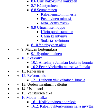
8.6 Uusi näkökulma kaikkeen
8.7 Kääntyminen
8.8 Seuraaminen
Kilpailematon mimesis
Positiivinen mimesis
Mitä Jeesus tekisi?
8.9 Uhraamisen loppu
Uhrin puolustaminen
Uhrin kääntymys
Sodasta sovintoon
8.10 Yhteisyyden alku
9. Muiden kertomuksia
9.1 Syntinen nainen
10. Keskiaika
10.1 Anselm ja Jumalan loukattu kunnia
10.2 Peter Abelardin rakastava Jumala
11. Renesanssi
12. Reformaatio
12.1 Lutherin väkivaltainen Jumala
13. Uuden maailman valloitus
14. Uskonsodat
15. Valistuksen aika
16 Moderni aika
16.1 Kollektiivinen anoreksia
16.2. Kilpailuyhteiskunnan neljä myyttiä