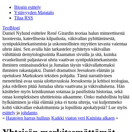
Blogin esittely
Ystävyyden Majatalo
Tilaa RSS
TeoBlogi
Daniel Nylund esittelee René Girardin teoriaa halun mimeettisestä
luonteesta, kateellisesta kilpailusta, väkivallan pyhittämisestä,
syntipukkimekanismista ja uskonnollisten myyttien tavasta vaientaa
uhrin ääni. Sen avulla hän tarkastelee pyhitetyn väkivallan
vähittäistä demytologisointia Raamatun sivuilla ja sitä, kuinka
evankeliumit paljastavat uhria vaativan syntipukkimekanismin
ihmisten ominaisuudeksi ja Jumalan täysin väkivallattomaksi
ihmisten rakastajaksi. Daniel dramatisoi Jeesuksen elämän ja
opetuksen Markuksen tekstien pohjalta. Tämä narratiivinen
menetelmä avaa uusia ulottuvuuksia Jeesuksesta ja kritisoi teologiaa,
joka edelleen pitää Jumalaa uhria vaativana ja väkivaltaisena. Hän
käsittelee myös kristikunnan sotaisaa ja pasifistista historiaa, sekä
omaa kompleksisen uhritietoista aikaamme. Onko mahdollista hylätä
hylkääminen ja elää elämää joka ei tuota uhreja, vai kuljemmeko
kohti väkivallan eskaloitumista ja lopullista apokalypsiä? Lue myös
esittely
ja
johdanto
.
«
Hautojen harras hulluus
Kaikki viaton veri Kainista alkaen
»