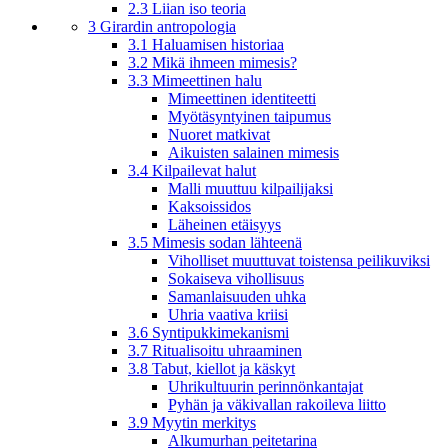
2.3 Liian iso teoria
3 Girardin antropologia
3.1 Haluamisen historiaa
3.2 Mikä ihmeen mimesis?
3.3 Mimeettinen halu
Mimeettinen identiteetti
Myötäsyntyinen taipumus
Nuoret matkivat
Aikuisten salainen mimesis
3.4 Kilpailevat halut
Malli muuttuu kilpailijaksi
Kaksoissidos
Läheinen etäisyys
3.5 Mimesis sodan lähteenä
Viholliset muuttuvat toistensa peilikuviksi
Sokaiseva vihollisuus
Samanlaisuuden uhka
Uhria vaativa kriisi
3.6 Syntipukkimekanismi
3.7 Ritualisoitu uhraaminen
3.8 Tabut, kiellot ja käskyt
Uhrikultuurin perinnönkantajat
Pyhän ja väkivallan rakoileva liitto
3.9 Myytin merkitys
Alkumurhan peitetarina