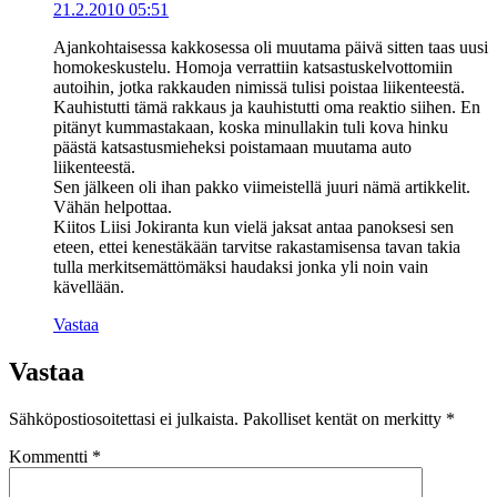
21.2.2010 05:51
Ajankohtaisessa kakkosessa oli muutama päivä sitten taas uusi
homokeskustelu. Homoja verrattiin katsastuskelvottomiin
autoihin, jotka rakkauden nimissä tulisi poistaa liikenteestä.
Kauhistutti tämä rakkaus ja kauhistutti oma reaktio siihen. En
pitänyt kummastakaan, koska minullakin tuli kova hinku
päästä katsastusmieheksi poistamaan muutama auto
liikenteestä.
Sen jälkeen oli ihan pakko viimeistellä juuri nämä artikkelit.
Vähän helpottaa.
Kiitos Liisi Jokiranta kun vielä jaksat antaa panoksesi sen
eteen, ettei kenestäkään tarvitse rakastamisensa tavan takia
tulla merkitsemättömäksi haudaksi jonka yli noin vain
kävellään.
Vastaa
Vastaa
Sähköpostiosoitettasi ei julkaista.
Pakolliset kentät on merkitty
*
Kommentti
*