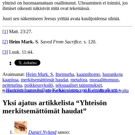
yhteisö on huomaamattaan osallistunut. Uhraaminen ei toimisi, jos
ihmiset oikeasti näkisivät mitä ovat tekemässä.
Juuri sen näkemiseen Jeesus yrittää avata kuulijoidensa silmiä.
[1]
Matt. 23:27.
[2]
Heim Mark. S
. Saved From Sacrifice.
s. 120.
[3]
Luuk. 11:44.
Avainsanat:
Heim Mark. S
,
Itsemurha
,
kaappihomo
,
luurankoja
kaapissa
,
merkitsemättömät haudat
,
metafora
,
moraalittomuus
,
peitetarina
,
poikkeusyksilö
,
seksuaaliset taipumukset
,
«
Hautojen harras hulluus
Kaikki viaton veri Kainista alkaen
»
työpaikkakiusaamista
,
uhrien hautausmaa
,
uskonnollinen väkivalta
Yksi ajatus artikkelista “Yhteisön
merkitsemättömät haudat”
Daniel Nylund
sanoo: