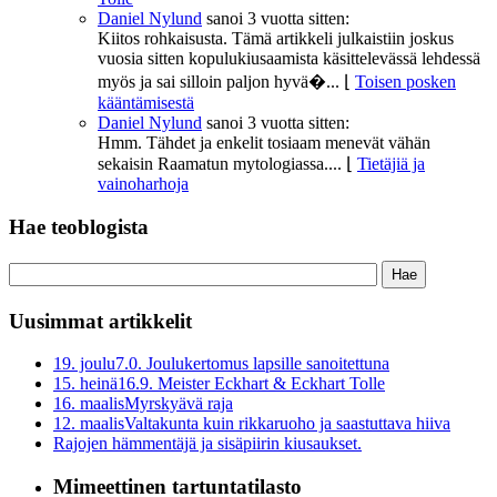
Daniel Nylund
sanoi
3 vuotta sitten:
Kiitos rohkaisusta. Tämä artikkeli julkaistiin joskus
vuosia sitten kopulukiusaamista käsittelevässä lehdessä
myös ja sai silloin paljon hyvä�...
⌊
Toisen posken
kääntämisestä
Daniel Nylund
sanoi
3 vuotta sitten:
Hmm. Tähdet ja enkelit tosiaam menevät vähän
sekaisin Raamatun mytologiassa....
⌊
Tietäjiä ja
vainoharhoja
Hae teoblogista
Uusimmat artikkelit
19. joulu
7.0. Joulukertomus lapsille sanoitettuna
15. heinä
16.9. Meister Eckhart & Eckhart Tolle
16. maalis
Myrskyävä raja
12. maalis
Valtakunta kuin rikkaruoho ja saastuttava hiiva
Rajojen hämmentäjä ja sisäpiirin kiusaukset.
Mimeettinen tartuntatilasto