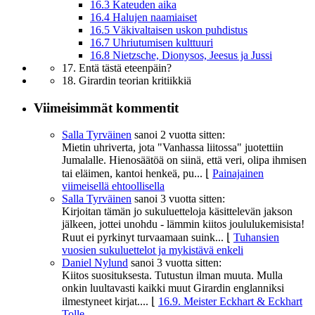
16.3 Kateuden aika
16.4 Halujen naamiaiset
16.5 Väkivaltaisen uskon puhdistus
16.7 Uhriutumisen kulttuuri
16.8 Nietzsche, Dionysos, Jeesus ja Jussi
17. Entä tästä eteenpäin?
18. Girardin teorian kritiikkiä
Viimeisimmät kommentit
Salla Tyrväinen
sanoi
2 vuotta sitten:
Mietin uhriverta, jota "Vanhassa liitossa" juotettiin
Jumalalle. Hienosäätöä on siinä, että veri, olipa ihmisen
tai eläimen, kantoi henkeä, pu...
⌊
Painajainen
viimeisellä ehtoollisella
Salla Tyrväinen
sanoi
3 vuotta sitten:
Kirjoitan tämän jo sukuluetteloja käsittelevän jakson
jälkeen, jottei unohdu - lämmin kiitos joululukemisista!
Ruut ei pyrkinyt turvaamaan suink...
⌊
Tuhansien
vuosien sukuluettelot ja mykistävä enkeli
Daniel Nylund
sanoi
3 vuotta sitten:
Kiitos suosituksesta. Tutustun ilman muuta. Mulla
onkin luultavasti kaikki muut Girardin englanniksi
ilmestyneet kirjat....
⌊
16.9. Meister Eckhart & Eckhart
Tolle