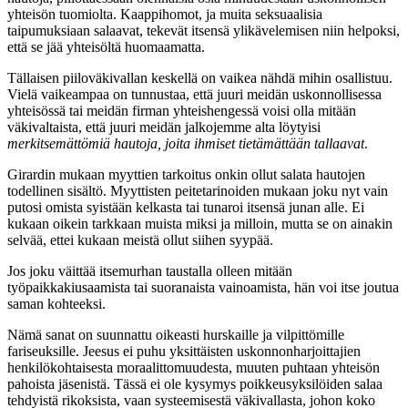
yhteisön tuomiolta. Kaappihomot, ja muita seksuaalisia
taipumuksiaan salaavat, tekevät itsensä ylikävelemisen niin helpoksi,
että se jää yhteisöltä huomaamatta.
Tällaisen piiloväkivallan keskellä on vaikea nähdä mihin osallistuu.
Vielä vaikeampaa on tunnustaa, että juuri meidän uskonnollisessa
yhteisössä tai meidän firman yhteishengessä voisi olla mitään
väkivaltaista, että juuri meidän jalkojemme alta löytyisi
merkitsemättömiä hautoja, joita ihmiset tietämättään tallaavat
.
Girardin mukaan myyttien tarkoitus onkin ollut salata hautojen
todellinen sisältö. Myyttisten peitetarinoiden mukaan joku nyt vain
putosi omista syistään kelkasta tai tunaroi itsensä junan alle. Ei
kukaan oikein tarkkaan muista miksi ja milloin, mutta se on ainakin
selvää, ettei kukaan meistä ollut siihen syypää.
Jos joku väittää itsemurhan taustalla olleen mitään
työpaikkakiusaamista tai suoranaista vainoamista, hän voi itse joutua
saman kohteeksi.
Nämä sanat on suunnattu oikeasti hurskaille ja vilpittömille
fariseuksille. Jeesus ei puhu yksittäisten uskonnonharjoittajien
henkilökohtaisesta moraalittomuudesta, muuten puhtaan yhteisön
pahoista jäsenistä. Tässä ei ole kysymys poikkeusyksilöiden salaa
tehdyistä rikoksista, vaan systeemisestä väkivallasta, johon koko