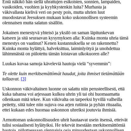
Entä näkikö hän siellä uhrattujen esikoisten, sonnien, lampaiden,
vasikoiden, vuohien ja kyyhkystenkin luita? Murhasta ja
väkivallasta kielivä veri on pesty pois, mutta uhrien luut
muodostavat Jeesuksen mukaan koko uskonnollisen systeemin
olennaisen mutta salatun sisällön.
Jokainen menestyvä yhteisö ja yksilö on saman läpitunkevan
katseen ja sitä seuraavan kysymyksen alla: Kuinka monta uhria tämä
menestys on vaatinut? Kenen kustannuksella se on rakennettu?
Kuinka monta hylättyä, halveksittua, laiminlyötyä ja unohdettua
lähimmäistä on piilotettu tämän loistavan ulkokuoren alle?
Luukas kuvaa samoja käveleviä hautoja vielä “syvemmin”:
Te olette kuin merkitsemättömät haudat, joita ihmiset tietämättään
tallaavat.
[3]
Uskonnon väkivaltainen luonne on salattu niin perusteellisesti, että
kuka tahansa voi arjessaan kulkea uhrin yli tai ohi huomaamatta
ollenkaan mitä tekee. Kun väkivalta on tarpeeksi hyvillä valheilla
peitetty, siitä tulee niin sujuva osa arjen rutiinia ja pyhän rituaalia,
ettei kukaan edes huomaa uskonnon uhreiksi joutuvia ihmisiä.
Armottoman uskonnollisuuden uhrit hautaavat usein itsensä, etteivät
tulisi sosiaalisesti hylätyiksi. He tekevät itsestään merkitsemättömiä
hautoja, piilottaessaan olennaisia osia minuudestaan uskonnollisen