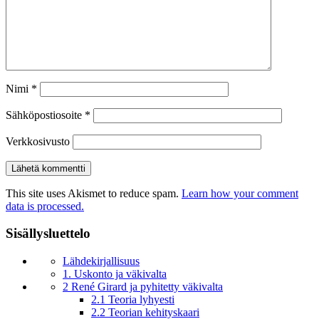
Nimi
*
Sähköpostiosoite
*
Verkkosivusto
This site uses Akismet to reduce spam.
Learn how your comment
data is processed.
Sisällysluettelo
Lähdekirjallisuus
1. Uskonto ja väkivalta
2 René Girard ja pyhitetty väkivalta
2.1 Teoria lyhyesti
2.2 Teorian kehityskaari