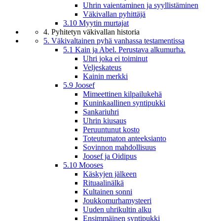
Uhrin vaientaminen ja syyllistäminen
Väkivallan pyhittäjä
3.10 Myytin murtajat
4. Pyhitetyn väkivallan historia
5. Väkivaltainen pyhä vanhassa testamentissa
5.1 Kain ja Abel. Perustava alkumurha.
Uhri joka ei toiminut
Veljeskateus
Kainin merkki
5.9 Joosef
Mimeettinen kilpailukehä
Kuninkaallinen syntipukki
Sankariuhri
Uhrin kiusaus
Peruuntunut kosto
Toteutumaton anteeksianto
Sovinnon mahdollisuus
Joosef ja Oidipus
5.10 Mooses
Käskyjen jälkeen
Rituaalinälkä
Kultainen sonni
Joukkomurhamysteeri
Uuden uhrikultin alku
Ensimmäinen syntipukki