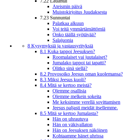
7.22 Lauantai
Ateismin päivä
Muistokirjoitus Juudaksesta
7.23 Sunnuntai
Palatkaa alkuun
Voi teitä ymmärtämättömiä
Onko täällä syötävää?
Salajuonia
8 Kysymyksiä ja vastausyrityksiä
8.1 Kuka tappoi Jeesuksen?
Roomalaiset vai juutalaiset?
Jumalako tappoi tai tapatti?
Olitko sinä siellä?
8.2 Provosoiko Jeesus oman kuolemansa?
8.3 Miksi Jeesus kuoli?
8.4 Mitä se kertoo meistä?
Olemme osallisia
Olemme melkein sokeita
Me keksimme verellä sovittamisen
Jeesus paljasti meidät itsellemme.
8.5 Mitä se kertoo Jumalasta?
Hän on uhrautuva
Hän on väkivallaton
Hän on Jeesuksen näköinen
Kohtaamme hänet uhrissa