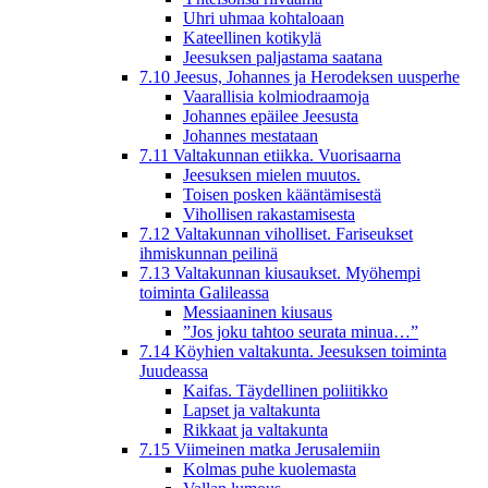
Uhri uhmaa kohtaloaan
Kateellinen kotikylä
Jeesuksen paljastama saatana
7.10 Jeesus, Johannes ja Herodeksen uusperhe
Vaarallisia kolmiodraamoja
Johannes epäilee Jeesusta
Johannes mestataan
7.11 Valtakunnan etiikka. Vuorisaarna
Jeesuksen mielen muutos.
Toisen posken kääntämisestä
Vihollisen rakastamisesta
7.12 Valtakunnan viholliset. Fariseukset
ihmiskunnan peilinä
7.13 Valtakunnan kiusaukset. Myöhempi
toiminta Galileassa
Messiaaninen kiusaus
”Jos joku tahtoo seurata minua…”
7.14 Köyhien valtakunta. Jeesuksen toiminta
Juudeassa
Kaifas. Täydellinen poliitikko
Lapset ja valtakunta
Rikkaat ja valtakunta
7.15 Viimeinen matka Jerusalemiin
Kolmas puhe kuolemasta