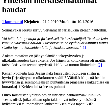
Yhteisön merkitsemättömät
haudat
1 kommentti
Kirjoitettu
21.2.2010
Muokattu
10.1.2016
Seuraavaksi Jeesus siirtyy vertaamaan fariseuksia itseään hautoihin.
Voi teitä, lainopettajat ja fariseukset! Te teeskentelijät! Te olette kuin
kalkilla valkaistut haudat. Ulkopuolelta ne kyllä ovat kauniita mutta
sisältä täynnä kuolleiden luita ja kaikkea saastaa.”
[1]
Ankara metafora on jäänyt elämään tekopyhyyden ja
ulkokultaisuuden kuvauksena. Jos hänen tarkoituksensa oli moittia
fariseuksia vain teennäisyydestä, kielikuva tuntuu liioittelulta.
[2]
Kenen kuolleita luita Jeesus näki fariseusten puolueen siistin ja
hyvin järjestäytyneen ulkokuoren sisällä? Väittikö hän, että heidän
hyvyytensä ja seremoniaalisen puhtautensa pimeässä salakaapissa on
luurankoja? Keiden luista Jeesus puhuu?
Oliko fariseusten yhteisö omien uhriensa hautausmaa? Puhuiko
Jeesus niistä, jotka oikean opin takia olivat tulleet yhteisönsä
hylkäämiksi tai moraalisen lankeemuksen takia tapetuiksi?