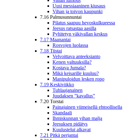
Vallan lumous
Uusi messiaaninen kiusaus
Vihan ja toivon kaupunki
7.16 Palmusunnuntai
Pilatus saapuu hevoskulkueessa
Jeesus ratsastaa aasilla
Pyhitetyn väkivallan keskus
7.17 Maanantai
Rosvojen luolassa
7.18 Tiistai
Velvoittava anteeksianto
Kenen valtuuksilla?
Kostava Jumala?
Mikä keisarille kuuluu?
Manipuloidun lesken ropo
7.19 Keskiviikko
Tuhlaajanainen
Juudaksen ”kavallus”
7.20 Torstai
Painajainen viimeisellä ehtoollisella
Skandaali
Ihmiskunnan vihan malja
Jeesuksen pidätys
Kuulustelut alkavat
7.21 Pitkä perjantai